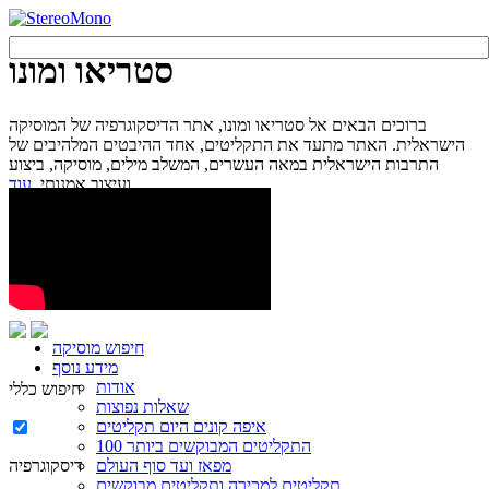
סטריאו ומונו
ברוכים הבאים אל סטריאו ומונו, אתר הדיסקוגרפיה של המוסיקה
הישראלית. האתר מתעד את התקליטים, אחד ההיבטים המלהיבים של
התרבות הישראלית במאה העשרים, המשלב מילים, מוסיקה, ביצוע
עוד...
ועיצוב אמנותי.
חיפוש מוסיקה
מידע נוסף
אודות
חיפוש כללי
שאלות נפוצות
איפה קונים היום תקליטים
100 התקליטים המבוקשים ביותר
מפאז ועד סוף העולם
דיסקוגרפיה
תקליטים למכירה ותקליטים מבוקשים