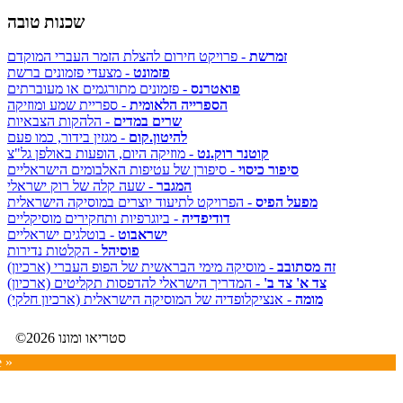
שכנות טובה
זמרשת
- פרויקט חירום להצלת הזמר העברי המוקדם
פזמונט
- מצעדי פזמונים ברשת
פואטרנס
- פזמונים מתורגמים או מעוברתים
הספרייה הלאומית
- ספריית שמע ומוזיקה
שרים במדים
- הלהקות הצבאיות
להיטון.קום
- מגזין בידור, כמו פעם
קוטנר רוק.נט
- מוזיקה היום, הופעות באולפן גל"צ
סיפור כיסוי
- סיפורן של עטיפות האלבומים הישראליים
המגבר
- שעה קלה של רוק ישראלי
מפעל הפיס
- הפרויקט לתיעוד יוצרים במוסיקה הישראלית
דודיפדיה
- ביוגרפיות ותחקירים מוסיקליים
ישראבוט
- בוטלגים ישראליים
פוסיהל
- הקלטות נדירות
זה מסתובב
- מוסיקה מימי הבראשית של הפופ העברי (ארכיון)
צד א' צד ב'
- המדריך הישראלי להדפסות תקליטים (ארכיון)
מומה
- אנציקלופדיה של המוסיקה הישראלית (ארכיון חלקי)
©2026 סטריאו ומונו
e »