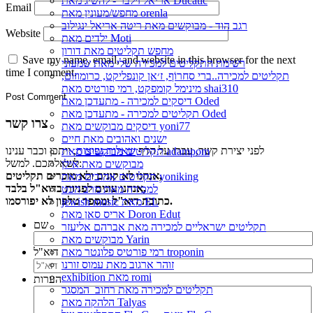
אריאל זילבר - להשיג מאת Ducatic
Email
מחפש/מעונין מאת orenla
רגב הוד - מבוקשים מאת ריטה אריאל ינגילוב
Website
ילדים מאת Moti
מחפש תקליטים מאת דורון
Save my name, email, and website in this browser for the next
רשימת התקליטים למכירה שלי מאת שמעוני
time I comment.
תקליטים למכירה..ברי סחרוֹף, ז׳אן קונפליקט, כרומוזום,
מינימל קומפקט, רמי פורטיס מאת shai310
דיסקים למכירה - מתעדכן מאת Oded
תקליטים למכירה - מתעדכן מאת Oded
צרו קשר
דיסקים מבוקשים מאת yoni77
ישנים ואהובים מאת חיים
לפני יצירת קשר, עברו על הדף
שאלות נפוצות
, ייתכן וכבר ענינו
תקליטים מבוקשים מאת adampom
לשאלתכם. למשל:
מבוקשים מאת אילן
אנחנו לא קונים ולא מוכרים תקליטים,
תקליטים אהובים מאת yoniking
אנחנו עונים לפניות בדוא"ל בלבד,
למכירה מאת מרב הכט
כתובת דוא"ל ומספר טלפון לא יפורסמו.
jewish music מאת EL
אריס סאן מאת Doron Edut
שם
תקליטים ישראליים למכירה מאת אברהם אליעזר
מבוקשים מאת Yarin
דוא"ל
רמי פורטיס פלונטר מאת troponin
זוהר ארגוב מאת עמוס זורנו
exhibition מאת romi
הערות
תקליטים למכירה מאת רחוב_המסגר
הלהקה מאת Talyas