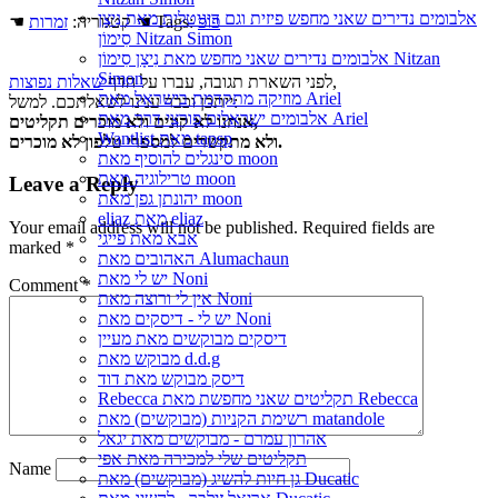
אלבומים נדירים שאני מחפש פיזית וגם דיגיטלית מאת נִיצָן
פופ
☚ Tags:
☚ קטגוריה:
זמרות
סִימוֹן Nitzan Simon
אלבומים נדירים שאני מחפש מאת נִיצָן סִימוֹן Nitzan
Simon
,
לפני השארת תגובה, עברו על הדף
שאלות נפוצות
מוזיקה מתקדמת בישראל מאת Ariel
ייתכן וכבר ענינו לשאלתכם. למשל:
אלבומים ישראלים פורצי דרך מאת Ariel
אנחנו לא קונים ולא מוכרים תקליטים,
Wantlist מאת tapsp
ולא מתקשרים למספרי טלפון לא מוכרים.
סינגלים להוסיף מאת moon
טרילוגיה מאת moon
Leave a Reply
יהונתן גפן מאת moon
eliaz מאת eliaz
Your email address will not be published.
Required fields are
אבא מאת פייגי
marked
*
האהובים מאת Alumachaun
יש לי מאת Noni
Comment
*
אין לי ורוצה מאת Noni
יש לי - דיסקים מאת Noni
דיסקים מבוקשים מאת מעיין
מבוקש מאת d.d.g
דיסק מבוקש מאת דוד
Rebecca תקליטים שאני מחפשת מאת Rebecca
רשימת הקניות (מבוקשים) מאת matandole
אהרון עמרם - מבוקשים מאת יגאל
תקליטים שלי למכירה מאת אפי
Name
גן חיות להשיג (מבוקשים) מאת Ducatic