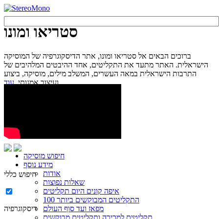
סטריאו ומונו
ברוכים הבאים אל סטריאו ומונו, אתר הדיסקוגרפיה של המוסיקה
הישראלית. האתר מתעד את התקליטים, אחד ההיבטים המלהיבים של
התרבות הישראלית במאה העשרים, המשלב מילים, מוסיקה, ביצוע
עוד...
ועיצוב אמנותי.
חיפוש מוסיקה
מידע נוסף
אודות
חיפוש כללי
שאלות נפוצות
איפה קונים היום תקליטים
100 התקליטים המבוקשים ביותר
מפאז ועד סוף העולם
דיסקוגרפיה
תקליטים למכירה ותקליטים מבוקשים