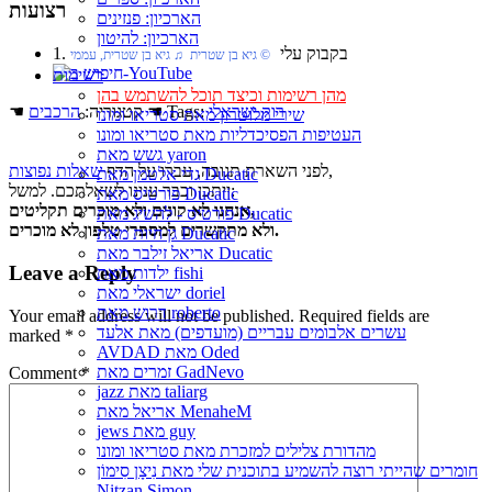
רצועות
הארכיון: פנזינים
הארכיון: להיטון
1. בקבוק עלי
‏ © גיא בן שטרית‏ ♫ גיא בן שטרית, עממי
רשימות
מהן רשימות וכיצד תוכל להשתמש בהן
רוק ישראלי
☚ Tags:
☚ קטגוריה:
הרכבים
שירי מלוטרון מאת סטריאו ומונו
העטיפות הפסיכדליות מאת סטריאו ומונו
גשש מאת yaron
,
לפני השארת תגובה, עברו על הדף
שאלות נפוצות
גדי אלטמן מאת Ducatic
ייתכן וכבר ענינו לשאלתכם. למשל:
פורטיס מאת Ducatic
אנחנו לא קונים ולא מוכרים תקליטים,
פורטיס - להשיג מאת Ducatic
ולא מתקשרים למספרי טלפון לא מוכרים.
גן חיות מאת Ducatic
אריאל זילבר מאת Ducatic
Leave a Reply
ילדות מאת fishi
ישראלי מאת doriel
דרוש מאת roberto
Your email address will not be published.
Required fields are
עשרים אלבומים עבריים (מועדפים) מאת אלעד
marked
*
AVDAD מאת Oded
זמרים מאת GadNevo
Comment
*
jazz מאת taliarg
אריאל מאת MenaheM
jews מאת guy
מהדורת צלילים למזכרת מאת סטריאו ומונו
חומרים שהייתי רוצה להשמיע בתוכנית שלי מאת נִיצָן סִימוֹן
Nitzan Simon