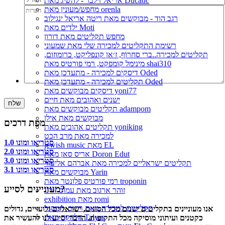
אריאל זילבר - להשיג מאת Ducatic
מחפש/מעונין מאת orenla
רגב הוד - מבוקשים מאת ריטה אריאל ינגילוב
ילדים מאת Moti
מחפש תקליטים מאת דורון
רשימת התקליטים למכירה שלי מאת שמעוני
תקליטים למכירה..ברי סחרוֹף, ז׳אן קונפליקט, כרומוזום,
מינימל קומפקט, רמי פורטיס מאת shai310
דיסקים למכירה - מתעדכן מאת Oded
תקליטים למכירה - מתעדכן מאת Oded
דיסקים מבוקשים מאת yoni77
ישנים ואהובים מאת חיים
תקליטים מבוקשים מאת adampom
מבוקשים מאת אילן
מפת דרכים
תקליטים אהובים מאת yoniking
למכירה מאת מרב הכט
סטריאו ומונו 1.0
jewish music מאת EL
סטריאו ומונו 2.0
אריס סאן מאת Doron Edut
סטריאו ומונו 3.0
תקליטים ישראליים למכירה מאת אברהם אליעזר
סטריאו ומונו 3.1
מבוקשים מאת Yarin
רמי פורטיס פלונטר מאת troponin
מעוניינים לסייע?
זוהר ארגוב מאת עמוס זורנו
exhibition מאת romi
תקליטים למכירה מאת רחוב_המסגר
אנו מעוניינים בתקליטים ישנים מכל הסוגים, ישראליים ולועזיים, גדולים
הלהקה מאת Talyas
כקטנים ועיתוני מוסיקה מכל התקופות. הדבר יסייע לנו להעשיר את