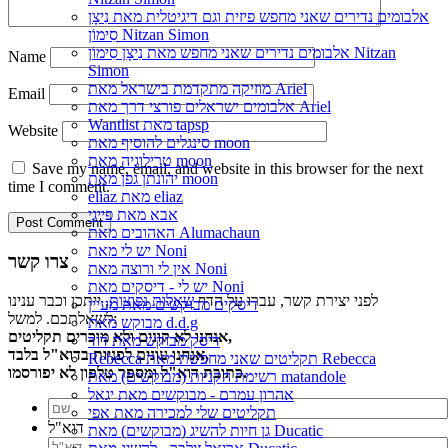
אלבומים נדירים שאני מחפש פיזית וגם דיגיטלית מאת נִיצָן
סִימוֹן Nitzan Simon
אלבומים נדירים שאני מחפש מאת נִיצָן סִימוֹן Nitzan
Name
Simon
מוזיקה מתקדמת בישראל מאת Ariel
Email
אלבומים ישראלים פורצי דרך מאת Ariel
Wantlist מאת tapsp
Website
סינגלים להוסיף מאת moon
טרילוגיה מאת moon
Save my name, email, and website in this browser for the next
יהונתן גפן מאת moon
time I comment.
eliaz מאת eliaz
אבא מאת פייגי
האהובים מאת Alumachaun
יש לי מאת Noni
צרו קשר
אין לי ורוצה מאת Noni
יש לי - דיסקים מאת Noni
לפני יצירת קשר, עברו על הדף
שאלות נפוצות
, ייתכן וכבר ענינו
דיסקים מבוקשים מאת מעיין
לשאלתכם. למשל:
מבוקש מאת d.d.g
אנחנו לא קונים ולא מוכרים תקליטים,
דיסק מבוקש מאת דוד
אנחנו עונים לפניות בדוא"ל בלבד,
Rebecca תקליטים שאני מחפשת מאת Rebecca
כתובת דוא"ל ומספר טלפון לא יפורסמו.
רשימת הקניות (מבוקשים) מאת matandole
אהרון עמרם - מבוקשים מאת יגאל
תקליטים שלי למכירה מאת אפי
דוא"ל
גן חיות להשיג (מבוקשים) מאת Ducatic