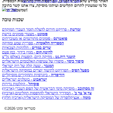
התקליטים של Fly Guy מאת Fly Guy
האתר במידע שלא הכרנו לפני כן, וגם לכסות חלק מההוצאות הכספיות.
כל מי שמעוניין לתרום תקליטים ועיתוני מוסיקה, צרו אתנו קשר בתיבה
תפריט
שמשמאל. תודה!
שכנות טובה
זמרשת
- פרויקט חירום להצלת הזמר העברי המוקדם
פזמונט
- מצעדי פזמונים ברשת
פואטרנס
- פזמונים מתורגמים או מעוברתים
הספרייה הלאומית
- ספריית שמע ומוזיקה
שרים במדים
- הלהקות הצבאיות
להיטון.קום
- מגזין בידור, כמו פעם
קוטנר רוק.נט
- מוזיקה היום, הופעות באולפן גל"צ
סיפור כיסוי
- סיפורן של עטיפות האלבומים הישראליים
המגבר
- שעה קלה של רוק ישראלי
מפעל הפיס
- הפרויקט לתיעוד יוצרים במוסיקה הישראלית
דודיפדיה
- ביוגרפיות ותחקירים מוסיקליים
ישראבוט
- בוטלגים ישראליים
פוסיהל
- הקלטות נדירות
זה מסתובב
- מוסיקה מימי הבראשית של הפופ העברי (ארכיון)
צד א' צד ב'
- המדריך הישראלי להדפסות תקליטים (ארכיון)
מומה
- אנציקלופדיה של המוסיקה הישראלית (ארכיון חלקי)
©2026 סטריאו ומונו