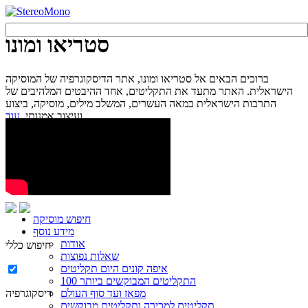
סטריאו ומונו
ברוכים הבאים אל סטריאו ומונו, אתר הדיסקוגרפיה של המוסיקה
הישראלית. האתר מתעד את התקליטים, אחד ההיבטים המלהיבים של
התרבות הישראלית במאה העשרים, המשלב מילים, מוסיקה, ביצוע
עוד...
ועיצוב אמנותי.
חיפוש מוסיקה
מידע נוסף
אודות
חיפוש כללי
שאלות נפוצות
איפה קונים היום תקליטים
100 התקליטים המבוקשים ביותר
מפאז ועד סוף העולם
דיסקוגרפיה
תקליטים למכירה ותקליטים מבוקשים