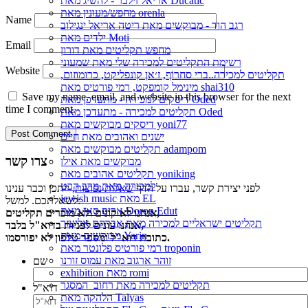
אריאל זילבר - להשיג מאת Ducatic
מחפש/מעונין מאת orenla
Name
רגב הוד - מבוקשים מאת ריטה אריאל ינגילוב
ילדים מאת Moti
Email
מחפש תקליטים מאת דורון
רשימת התקליטים למכירה שלי מאת שמעוני
Website
תקליטים למכירה..ברי סחרוֹף, ז׳אן קונפליקט, כרומוזום,
מינימל קומפקט, רמי פורטיס מאת shai310
Save my name, email, and website in this browser for the next
דיסקים למכירה - מתעדכן מאת Oded
time I comment.
תקליטים למכירה - מתעדכן מאת Oded
דיסקים מבוקשים מאת yoni77
ישנים ואהובים מאת חיים
תקליטים מבוקשים מאת adampom
צרו קשר
מבוקשים מאת אילן
תקליטים אהובים מאת yoniking
למכירה מאת מרב הכט
לפני יצירת קשר, עברו על הדף
שאלות נפוצות
, ייתכן וכבר ענינו
jewish music מאת EL
לשאלתכם. למשל:
אריס סאן מאת Doron Edut
אנחנו לא קונים ולא מוכרים תקליטים,
תקליטים ישראליים למכירה מאת אברהם אליעזר
אנחנו עונים לפניות בדוא"ל בלבד,
מבוקשים מאת Yarin
כתובת דוא"ל ומספר טלפון לא יפורסמו.
רמי פורטיס פלונטר מאת troponin
זוהר ארגוב מאת עמוס זורנו
שם
exhibition מאת romi
תקליטים למכירה מאת רחוב_המסגר
דוא"ל
הלהקה מאת Talyas