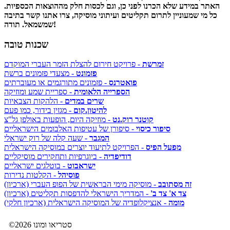
האתר במידע שלא הכרנו לפני כן, וגם לכסות חלק מההוצאות הכספיות.
כל מי שמעוניין לתרום תקליטים ועיתוני מוסיקה, צרו אתנו קשר בתיבה
שמשמאל. תודה!
שכנות טובה
זמרשת
- פרויקט חירום להצלת הזמר העברי המוקדם
פזמונט
- מצעדי פזמונים ברשת
פואטרנס
- פזמונים מתורגמים או מעוברתים
הספרייה הלאומית
- ספריית שמע ומוזיקה
שרים במדים
- הלהקות הצבאיות
להיטון.קום
- מגזין בידור, כמו פעם
קוטנר רוק.נט
- מוזיקה היום, הופעות באולפן גל"צ
סיפור כיסוי
- סיפורן של עטיפות האלבומים הישראליים
המגבר
- שעה קלה של רוק ישראלי
מפעל הפיס
- הפרויקט לתיעוד יוצרים במוסיקה הישראלית
דודיפדיה
- ביוגרפיות ותחקירים מוסיקליים
ישראבוט
- בוטלגים ישראליים
פוסיהל
- הקלטות נדירות
זה מסתובב
- מוסיקה מימי הבראשית של הפופ העברי (ארכיון)
צד א' צד ב'
- המדריך הישראלי להדפסות תקליטים (ארכיון)
מומה
- אנציקלופדיה של המוסיקה הישראלית (ארכיון חלקי)
©2026 סטריאו ומונו