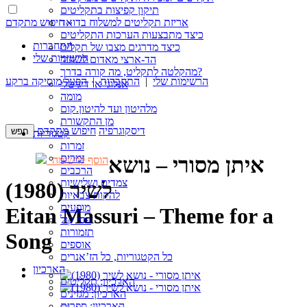
תיקון קפיצות בתקליטים
חיפוש מתקדם »
אריזת תקליטים למשלוח בדואר
כיצד מתבצעות הערכות התקליטים
התחברות
כיצד מדרגים מצבו של תקליט
הרשימות שלי
הד-ארצי מאדום לשחור
מהקלטה לתקליט, מה קורה בדרך?
הרשימות שלי
|
התחברות
|
הפעל מוסיקה ברקע
אנלוגי או דיגיטלי
מומה
מלהיטון ועד להיטון.קום
מן התקשורת
דיסקוגרפיה
חיפוש מתקדם
קטגוריות
זמרות
זמרים
איתן מסורי – נושא
הוסף לרשימה
הרכבים
צמדים ושלישיות
לשיר (1980)
להקות צבאיות
מופעים
Eitan Massuri – Theme for a
פסי קול
תזמורות
Song
אוספים
כל הקטגוריות, כל הז’אנרים
הארכיון
הארכיון: תקליטים
הארכיון: מגזינים
הארכיון: ספרים