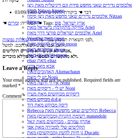
אלבומים נדירים שאני מחפש פיזית וגם דיגיטלית מאת נִיצָן
סִימוֹן Nitzan Simon
03/09/1980 דבר ☚ ביקורת לתקליט חדש
אלבומים נדירים שאני מחפש מאת נִיצָן סִימוֹן Nitzan
Simon
ארץ ישראל
,
פופ
☚ Tags:
☚ קטגוריה:
זמרים
מוזיקה מתקדמת בישראל מאת Ariel
אלבומים ישראלים פורצי דרך מאת Ariel
Wantlist מאת tapsp
,
לפני השארת תגובה, עברו על הדף
שאלות נפוצות
סינגלים להוסיף מאת moon
ייתכן וכבר ענינו לשאלתכם. למשל:
טרילוגיה מאת moon
אנחנו לא קונים ולא מוכרים תקליטים,
יהונתן גפן מאת moon
ולא מתקשרים למספרי טלפון לא מוכרים.
eliaz מאת eliaz
אבא מאת פייגי
Leave a Reply
האהובים מאת Alumachaun
יש לי מאת Noni
Your email address will not be published.
Required fields are
אין לי ורוצה מאת Noni
marked
*
יש לי - דיסקים מאת Noni
דיסקים מבוקשים מאת מעיין
Comment
*
מבוקש מאת d.d.g
דיסק מבוקש מאת דוד
Rebecca תקליטים שאני מחפשת מאת Rebecca
רשימת הקניות (מבוקשים) מאת matandole
אהרון עמרם - מבוקשים מאת יגאל
תקליטים שלי למכירה מאת אפי
גן חיות להשיג (מבוקשים) מאת Ducatic