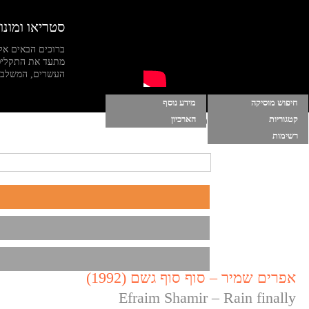
סטריאו ומונו
ברוכים הבאים אל
מתעד את התקליט
העשרים, המשלב מי
חיפוש מוסיקה
מידע נוסף
קטגוריות
הארכיון
הרשימות שלי
|
התחברות
|
הפעל מוסיקה ברקע
רשימות
אפרים שמיר – סוף סוף גשם (1992)
Efraim Shamir – Rain finally