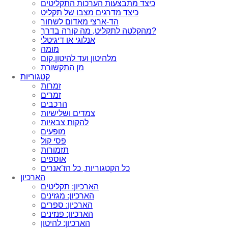
כיצד מתבצעות הערכות התקליטים
כיצד מדרגים מצבו של תקליט
הד-ארצי מאדום לשחור
מהקלטה לתקליט, מה קורה בדרך?
אנלוגי או דיגיטלי
מומה
מלהיטון ועד להיטון.קום
מן התקשורת
קטגוריות
זמרות
זמרים
הרכבים
צמדים ושלישיות
להקות צבאיות
מופעים
פסי קול
תזמורות
אוספים
כל הקטגוריות, כל הז’אנרים
הארכיון
הארכיון: תקליטים
הארכיון: מגזינים
הארכיון: ספרים
הארכיון: פנזינים
הארכיון: להיטון