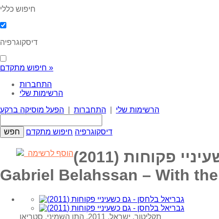
חיפוש כללי
דיסקוגרפיה
חיפוש מתקדם »
התחברות
הרשימות שלי
הרשימות שלי
|
התחברות
|
הפעל מוסיקה ברקע
דיסקוגרפיה
חיפוש מתקדם
י פקוחות (2011)
הוסף לרשימה
Gabriel Belahssan – With th
תקליטור, ישראל, 2011, התו השמיני, סטריאו