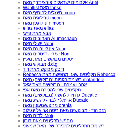
אלבומים ישראלים פורצי דרך מאת Ariel
Wantlist מאת tapsp
סינגלים להוסיף מאת moon
טרילוגיה מאת moon
יהונתן גפן מאת moon
eliaz מאת eliaz
אבא מאת פייגי
האהובים מאת Alumachaun
יש לי מאת Noni
אין לי ורוצה מאת Noni
יש לי - דיסקים מאת Noni
דיסקים מבוקשים מאת מעיין
מבוקש מאת d.d.g
דיסק מבוקש מאת דוד
Rebecca תקליטים שאני מחפשת מאת Rebecca
רשימת הקניות (מבוקשים) מאת matandole
אהרון עמרם - מבוקשים מאת יגאל
תקליטים שלי למכירה מאת אפי
גן חיות להשיג (מבוקשים) מאת Ducatic
אריאל זילבר - להשיג מאת Ducatic
מחפש/מעונין מאת orenla
רגב הוד - מבוקשים מאת ריטה אריאל ינגילוב
ילדים מאת Moti
מחפש תקליטים מאת דורון
רשימת התקליטים למכירה שלי מאת שמעוני