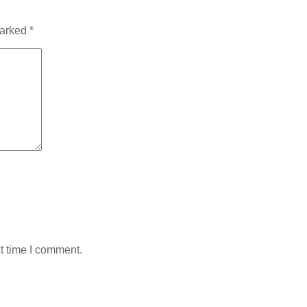
marked
*
t time I comment.