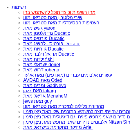
רשימות
מהן רשימות וכיצד תוכל להשתמש בהן
שירי מלוטרון מאת סטריאו ומונו
העטיפות הפסיכדליות מאת סטריאו ומונו
גשש מאת yaron
גדי אלטמן מאת Ducatic
פורטיס מאת Ducatic
פורטיס - להשיג מאת Ducatic
גן חיות מאת Ducatic
אריאל זילבר מאת Ducatic
ילדות מאת fishi
ישראלי מאת doriel
דרוש מאת roberto
עשרים אלבומים עבריים (מועדפים) מאת אלעד
AVDAD מאת Oded
זמרים מאת GadNevo
jazz מאת taliarg
אריאל מאת MenaheM
jews מאת guy
מהדורת צלילים למזכרת מאת סטריאו ומונו
ם שאני מחפש מאת נִיצָן סִימוֹן Nitzan Simon
מוזיקה מתקדמת בישראל מאת Ariel