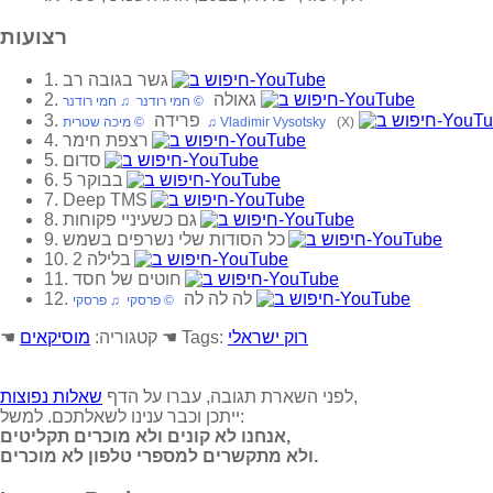
רצועות
1. גשר בגובה רב
2. גאולה
‏ © חמי רודנר‏ ♫ חמי רודנר
3. פרידה
(X)
‏ © מיכה שטרית‏ ♫ Vladimir Vysotsky
4. רצפת חימר
5. סדום
6. 5 בבוקר
7. Deep TMS
8. גם כשעיניי פקוחות
9. כל הסודות שלי נשרפים בשמש
10. 2 בלילה
11. חוטים של חסד
12. לה לה לה
‏ © פרסקי‏ ♫ פרסקי
רוק ישראלי
☚ Tags:
☚ קטגוריה:
מוסיקאים
,
לפני השארת תגובה, עברו על הדף
שאלות נפוצות
ייתכן וכבר ענינו לשאלתכם. למשל:
אנחנו לא קונים ולא מוכרים תקליטים,
ולא מתקשרים למספרי טלפון לא מוכרים.