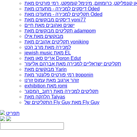
דיסקים למכירה - מתעדכן מאת Oded
תקליטים למכירה - מתעדכן מאת Oded
דיסקים מבוקשים מאת yoni77
ישנים ואהובים מאת חיים
תקליטים מבוקשים מאת adampom
מבוקשים מאת אילן
תקליטים אהובים מאת yoniking
למכירה מאת מרב הכט
jewish music מאת EL
אריס סאן מאת Doron Edut
תקליטים ישראליים למכירה מאת אברהם אליעזר
מבוקשים מאת Yarin
רמי פורטיס פלונטר מאת troponin
זוהר ארגוב מאת עמוס זורנו
exhibition מאת romi
תקליטים למכירה מאת רחוב_המסגר
הלהקה מאת Talyas
התקליטים של Fly Guy מאת Fly Guy
תפריט