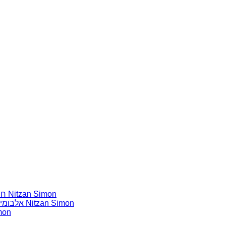
חומרים שהייתי רוצה להשמיע בתוכנית שלי מאת נִיצָן סִימוֹן Nitzan Simon
אלבומים נדירים שאני מחפש פיזית וגם דיגיטלית מאת נִיצָן סִימוֹן Nitzan Simon
אלבומים נדירי