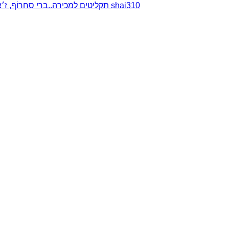
תקליטים למכירה..ברי סחרוֹף, ז׳אן קונפליקט, כרומוזום, מינימל קומפקט, רמי פורטיס מאת shai310