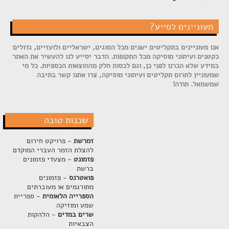
מעוניינים לסייע?
אנו מעוניינים בתקליטים ישנים מכל הסוגים, ישראליים ולועזיים, גדולים
כקטנים ועיתוני מוסיקה מכל התקופות. הדבר יסייע לנו להעשיר את האתר
במידע שלא הכרנו לפני כן, וגם לכסות חלק מההוצאות הכספיות. כל מי
שמעוניין לתרום תקליטים ועיתוני מוסיקה, צרו אתנו קשר בתיבה
שמשמאל. תודה!
שכנות טובה
זמרשת
- פרויקט חירום
להצלת הזמר העברי המוקדם
פזמונט
- מצעדי פזמונים
ברשת
פואטרנס
- פזמונים
מתורגמים או מעוברתים
הספרייה הלאומית
- ספריית
שמע ומוזיקה
שרים במדים
- הלהקות
הצבאיות