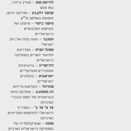
להיטון.קום
- מגזין בידור,
כמו פעם
קוטנר רוק.נט
- מוזיקה היום,
הופעות באולפן גל"צ
סיפור כיסוי
- סיפורן של
עטיפות האלבומים
הישראליים
המגבר
- שעה קלה של רוק
ישראלי
מפעל הפיס
- הפרויקט
לתיעוד יוצרים במוסיקה
הישראלית
דודיפדיה
- ביוגרפיות
ותחקירים מוסיקליים
ישראבוט
- בוטלגים
ישראליים
פוסיהל
- הקלטות נדירות
זה מסתובב
- מוסיקה מימי
הבראשית של הפופ העברי
(ארכיון)
צד א' צד ב'
- המדריך
הישראלי להדפסות תקליטים
(ארכיון)
מומה
- אנציקלופדיה של
המוסיקה הישראלית (ארכיון