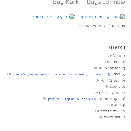
Guy Kark – Days for now
אריך נגן “12, ישראל, סטריאו
רצועות
1. סביל
2. סיפתח
3. היסטרי ב-10
4. בבל
© בני אמדורסקי, מאיר אריאל, שלום חנוך ♫ מאיר אריאל, שלום חנוך
5. קטע צ’רקסי
6. סוואנה
7. ימי הבינתיים
8. בוקר מתמתח
© גיא קרק ♫ גיא קרק ♭ גיא קרק
9. תום
10. ציד חזירים
11. לפי רצונה