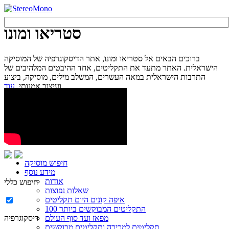
סטריאו ומונו
ברוכים הבאים אל סטריאו ומונו, אתר הדיסקוגרפיה של המוסיקה
הישראלית. האתר מתעד את התקליטים, אחד ההיבטים המלהיבים של
התרבות הישראלית במאה העשרים, המשלב מילים, מוסיקה, ביצוע
עוד...
ועיצוב אמנותי.
חיפוש מוסיקה
מידע נוסף
אודות
חיפוש כללי
שאלות נפוצות
איפה קונים היום תקליטים
100 התקליטים המבוקשים ביותר
מפאז ועד סוף העולם
דיסקוגרפיה
תקליטים למכירה ותקליטים מבוקשים