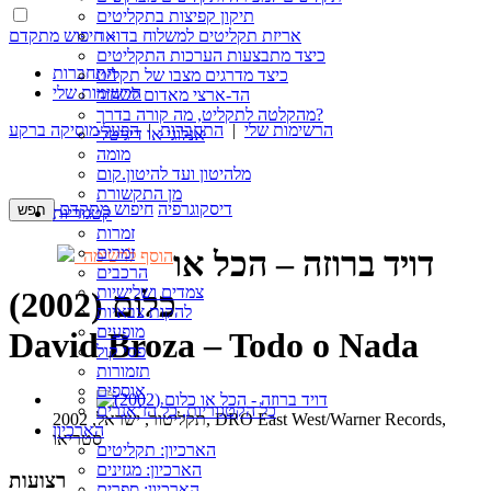
תיקון קפיצות בתקליטים
חיפוש מתקדם »
אריזת תקליטים למשלוח בדואר
כיצד מתבצעות הערכות התקליטים
התחברות
כיצד מדרגים מצבו של תקליט
הרשימות שלי
הד-ארצי מאדום לשחור
מהקלטה לתקליט, מה קורה בדרך?
הרשימות שלי
|
התחברות
|
הפעל מוסיקה ברקע
אנלוגי או דיגיטלי
מומה
מלהיטון ועד להיטון.קום
מן התקשורת
דיסקוגרפיה
חיפוש מתקדם
קטגוריות
זמרות
זמרים
דויד ברוזה – הכל או
הוסף לרשימה
הרכבים
צמדים ושלישיות
כלום (2002)
להקות צבאיות
מופעים
David Broza – Todo o Nada
פסי קול
תזמורות
אוספים
כל הקטגוריות, כל הז’אנרים
תקליטור, ישראל, 2002, DRO East West/Warner Records,
הארכיון
סטריאו
הארכיון: תקליטים
הארכיון: מגזינים
רצועות
הארכיון: ספרים