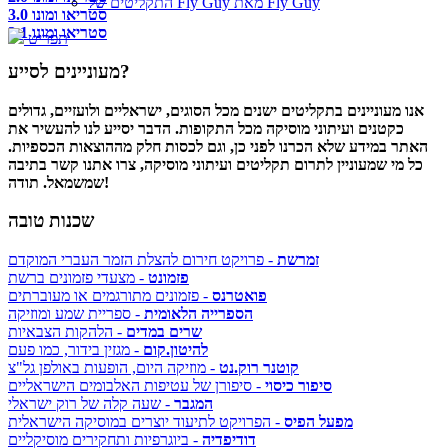
התקליטים של Fly Guy מאת Fly Guy
סטריאו ומונו 3.0
סטריאו ומונו 3.1
תפריט
מעוניינים לסייע?
אנו מעוניינים בתקליטים ישנים מכל הסוגים, ישראליים ולועזיים, גדולים
כקטנים ועיתוני מוסיקה מכל התקופות. הדבר יסייע לנו להעשיר את
האתר במידע שלא הכרנו לפני כן, וגם לכסות חלק מההוצאות הכספיות.
כל מי שמעוניין לתרום תקליטים ועיתוני מוסיקה, צרו אתנו קשר בתיבה
שמשמאל. תודה!
שכנות טובה
זמרשת
- פרויקט חירום להצלת הזמר העברי המוקדם
פזמונט
- מצעדי פזמונים ברשת
פואטרנס
- פזמונים מתורגמים או מעוברתים
הספרייה הלאומית
- ספריית שמע ומוזיקה
שרים במדים
- הלהקות הצבאיות
להיטון.קום
- מגזין בידור, כמו פעם
קוטנר רוק.נט
- מוזיקה היום, הופעות באולפן גל"צ
סיפור כיסוי
- סיפורן של עטיפות האלבומים הישראליים
המגבר
- שעה קלה של רוק ישראלי
מפעל הפיס
- הפרויקט לתיעוד יוצרים במוסיקה הישראלית
דודיפדיה
- ביוגרפיות ותחקירים מוסיקליים