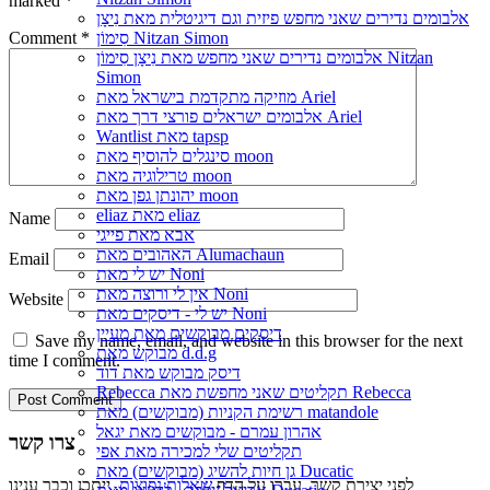
marked
*
אלבומים נדירים שאני מחפש פיזית וגם דיגיטלית מאת נִיצָן
Comment
*
סִימוֹן Nitzan Simon
אלבומים נדירים שאני מחפש מאת נִיצָן סִימוֹן Nitzan
Simon
מוזיקה מתקדמת בישראל מאת Ariel
אלבומים ישראלים פורצי דרך מאת Ariel
Wantlist מאת tapsp
סינגלים להוסיף מאת moon
טרילוגיה מאת moon
יהונתן גפן מאת moon
eliaz מאת eliaz
Name
אבא מאת פייגי
האהובים מאת Alumachaun
Email
יש לי מאת Noni
אין לי ורוצה מאת Noni
Website
יש לי - דיסקים מאת Noni
דיסקים מבוקשים מאת מעיין
Save my name, email, and website in this browser for the next
מבוקש מאת d.d.g
time I comment.
דיסק מבוקש מאת דוד
Rebecca תקליטים שאני מחפשת מאת Rebecca
רשימת הקניות (מבוקשים) מאת matandole
אהרון עמרם - מבוקשים מאת יגאל
צרו קשר
תקליטים שלי למכירה מאת אפי
גן חיות להשיג (מבוקשים) מאת Ducatic
לפני יצירת קשר, עברו על הדף
שאלות נפוצות
, ייתכן וכבר ענינו