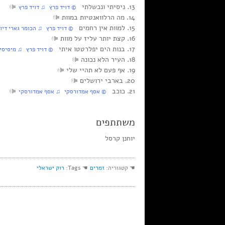
13. ניסיתי ונכשלתי
© דויד פרץ ♫ דויד פרץ
14. מה הרלוואנטיות במוות
15. למוות אין רחמים
© דויד פרץ ♫ הכומר גארי דיוו
16. קצת יותר עליז על מוות
17. בנות הים יפלרטטו איתי
© דויד פרץ ♫ מיסיסיפי
18. העיר הלא נכונה
19. אף פעם לא תהיי שלי
20. בארבי ירושלים
21. כוכב
© אסף אמדורסקי ♫ אסף אמדורסקי
משתתפים
יוחנן קרסל
☚ קטגוריה:
זמרים
☚ Tags:
רוק ישראלי