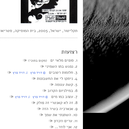
תקליטור, ישראל, 2005, בית המוסיקה, סטריאו
רצועות
1. סופים מלאי ים
(מקום בתוכי)
2. נפגש בתו השמיני
3. חלומות רטובים
© דויד פרץ ♫ דויד פרץ
4. ניתקו לי את החשבונות
5. קשת עגומה
6. במילניום הקרוב
7. עצוב כמו מים
© דויד פרץ ♫ דויד פרץ
8. זה לא קאנטרי זה פולק
9. אנארכיה בשיר הזה
10. השתנתי את שמך
11. ערים וזכרון
12. אני לוזר…