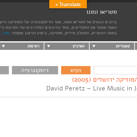
Translate »
סטריאו ומונו
ברוכים הבאים אל סטריאו ומונו, אתר הדיסקוגרפיה של המוסיקה היש
האתר מתעד את התקליטים, אחד ההיבטים המלהיבים של התרבות הי
במאה העשרים, המשלב מילים, מוסיקה, ביצוע ועיצוב אמנותי.
עוד...
קטגוריות
הארכיון
רשימות
דיסקוגרפיה
יקה ירושלים (2005)
David Peretz – Live Music in 