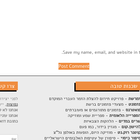
Save my name, email, and website in 
שכנות טובה
צרו קש
מרשת
- פרויקט חירום להצלת הזמר העברי המוקדם
לפני יציר
זמונט
- מצעדי פזמונים ברשת
נפוצות
, יי
ואטרנס
- פזמונים מתורגמים או מעוברתים
אנחנו לא ק
ספרייה הלאומית
- ספריית שמע ומוזיקה
אנחנו עוני
רים במדים
- הלהקות הצבאיות
כתובת דוא"
היטון.קום
- מגזין בידור, כמו פעם
וטנר רוק.נט
- מוזיקה היום, הופעות באולפן גל"צ
יפור כיסוי
- סיפורן של עטיפות האלבומים הישראליים