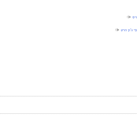
יס
 ג’ון הרט