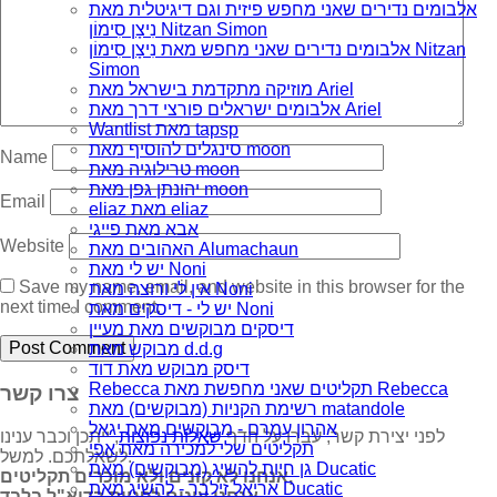
אלבומים נדירים שאני מחפש פיזית וגם דיגיטלית מאת
נִיצָן סִימוֹן Nitzan Simon
אלבומים נדירים שאני מחפש מאת נִיצָן סִימוֹן Nitzan
Simon
מוזיקה מתקדמת בישראל מאת Ariel
אלבומים ישראלים פורצי דרך מאת Ariel
Wantlist מאת tapsp
סינגלים להוסיף מאת moon
Name
טרילוגיה מאת moon
יהונתן גפן מאת moon
Email
eliaz מאת eliaz
אבא מאת פייגי
Website
האהובים מאת Alumachaun
יש לי מאת Noni
Save my name, email, and website in this browser for the
אין לי ורוצה מאת Noni
next time I comment.
יש לי - דיסקים מאת Noni
דיסקים מבוקשים מאת מעיין
מבוקש מאת d.d.g
דיסק מבוקש מאת דוד
Rebecca תקליטים שאני מחפשת מאת Rebecca
צרו קשר
רשימת הקניות (מבוקשים) מאת matandole
אהרון עמרם - מבוקשים מאת יגאל
לפני יצירת קשר, עברו על הדף
שאלות נפוצות
, ייתכן וכבר ענינו
תקליטים שלי למכירה מאת אפי
לשאלתכם. למשל:
גן חיות להשיג (מבוקשים) מאת Ducatic
אנחנו לא קונים ולא מוכרים תקליטים,
אריאל זילבר - להשיג מאת Ducatic
אנחנו עונים לפניות בדוא"ל בלבד,