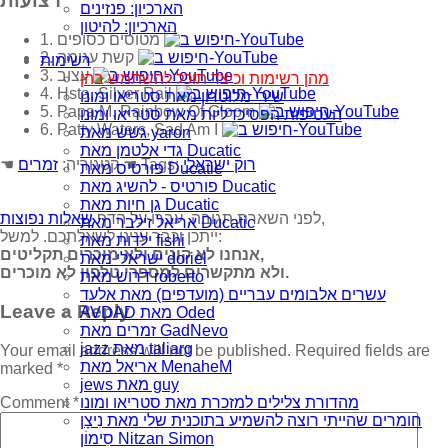
רצועות
הארכיון: פנזינים
הארכיון: להיטון
1. מטוסים כסופים
2. קשת עגומה
רשימות
3. עצוב
מהן רשימות וכיצד תוכל להשתמש בהן
4. Hsta, Silver Rail
שירי מלוטרון מאת סטריאו ומונו
5. Papa M, Rainbow Of Gloom
העטיפות הפסיכדליות מאת סטריאו ומונו
6. Patty Waters, Sad Am I
גשש מאת yaron
גדי אלטמן מאת Ducatic
רוק ישראלי
☚ Tags:
☚ קטגוריה:
זמרים
פורטיס מאת Ducatic
פורטיס - להשיג מאת Ducatic
גן חיות מאת Ducatic
,
לפני השארת תגובה, עברו על הדף
שאלות נפוצות
אריאל זילבר מאת Ducatic
ייתכן וכבר ענינו לשאלתכם. למשל:
ילדות מאת fishi
אנחנו לא קונים ולא מוכרים תקליטים,
ישראלי מאת doriel
ולא מתקשרים למספרי טלפון לא מוכרים.
דרוש מאת roberto
עשרים אלבומים עבריים (מועדפים) מאת אלעד
Leave a Reply
AVDAD מאת Oded
זמרים מאת GadNevo
jazz מאת taliarg
Your email address will not be published.
Required fields are
אריאל מאת MenaheM
marked
*
jews מאת guy
Comment
*
מהדורת צלילים למזכרת מאת סטריאו ומונו
חומרים שהייתי רוצה להשמיע בתוכנית שלי מאת נִיצָן
סִימוֹן Nitzan Simon