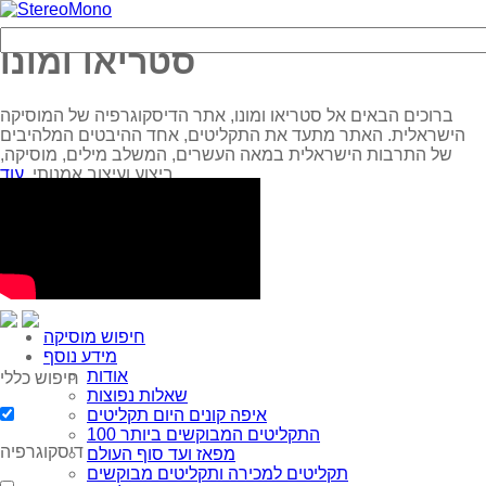
סטריאו ומונו
ברוכים הבאים אל סטריאו ומונו, אתר הדיסקוגרפיה של המוסיקה
הישראלית. האתר מתעד את התקליטים, אחד ההיבטים המלהיבים
של התרבות הישראלית במאה העשרים, המשלב מילים, מוסיקה,
עוד...
ביצוע ועיצוב אמנותי.
חיפוש מוסיקה
מידע נוסף
אודות
חיפוש כללי
שאלות נפוצות
איפה קונים היום תקליטים
100 התקליטים המבוקשים ביותר
דיסקוגרפיה
מפאז ועד סוף העולם
תקליטים למכירה ותקליטים מבוקשים