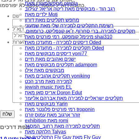
מחפש/מעונין מאת orenla
כתובת דוא"ל ומספר טלפון לא יפורסמו.
רגב הוד - מבוקשים מאת ריטה אריאל ינגילוב
ילדים מאת Moti
שם
מחפש תקליטים מאת דורון
רשימת התקליטים למכירה שלי מאת שמעוני
דוא"ל
תקליטים למכירה..ברי סחרוֹף, ז׳אן קונפליקט, כרומוזום,
מינימל קומפקט, רמי פורטיס מאת shai310
הערות
דיסקים למכירה - מתעדכן מאת Oded
תקליטים למכירה - מתעדכן מאת Oded
דיסקים מבוקשים מאת yoni77
ישנים ואהובים מאת חיים
תקליטים מבוקשים מאת adampom
מבוקשים מאת אילן
תקליטים אהובים מאת yoniking
למכירה מאת מרב הכט
jewish music מאת EL
אריס סאן מאת Doron Edut
תקליטים ישראליים למכירה מאת אברהם אליעזר
מבוקשים מאת Yarin
רמי פורטיס פלונטר מאת troponin
זוהר ארגוב מאת עמוס זורנו
exhibition מאת romi
תקליטים למכירה מאת רחוב_המסגר
מפת דרכים
הלהקה מאת Talyas
התקליטים של Fly Guy מאת Fly Guy
סטריאו ומונו 1.0