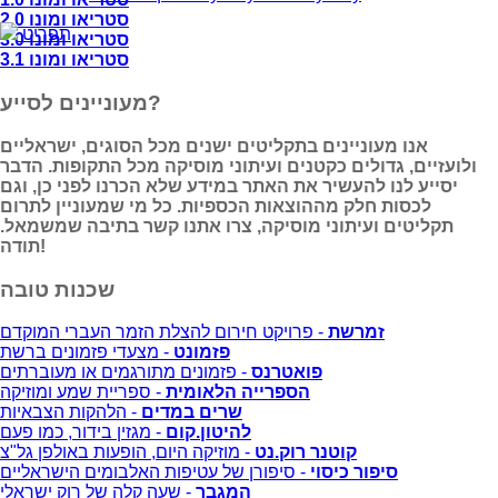
סטריאו ומונו 2.0
תפריט
סטריאו ומונו 3.0
סטריאו ומונו 3.1
מעוניינים לסייע?
אנו מעוניינים בתקליטים ישנים מכל הסוגים, ישראליים
ולועזיים, גדולים כקטנים ועיתוני מוסיקה מכל התקופות. הדבר
יסייע לנו להעשיר את האתר במידע שלא הכרנו לפני כן, וגם
לכסות חלק מההוצאות הכספיות. כל מי שמעוניין לתרום
תקליטים ועיתוני מוסיקה, צרו אתנו קשר בתיבה שמשמאל.
תודה!
שכנות טובה
זמרשת
- פרויקט חירום להצלת הזמר העברי המוקדם
פזמונט
- מצעדי פזמונים ברשת
פואטרנס
- פזמונים מתורגמים או מעוברתים
הספרייה הלאומית
- ספריית שמע ומוזיקה
שרים במדים
- הלהקות הצבאיות
להיטון.קום
- מגזין בידור, כמו פעם
קוטנר רוק.נט
- מוזיקה היום, הופעות באולפן גל"צ
סיפור כיסוי
- סיפורן של עטיפות האלבומים הישראליים
המגבר
- שעה קלה של רוק ישראלי