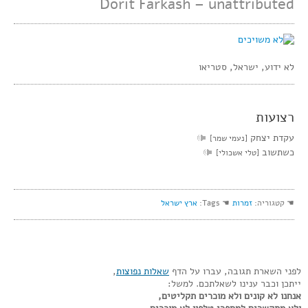
Dorit Farkash – unattributed
לא ידוע, ישראל, סטריאו
רצועות
עקדת יצחק
[נעמי שמר]
כשתשוב
[טלי אשכולי]
☚ קטגוריה:
זמרות
☚ Tags:
ארץ ישראל
לפני השארת תגובה, עברו על הדף
שאלות נפוצות
,
ייתכן וכבר ענינו לשאלתכם. למשל:
אנחנו לא קונים ולא מוכרים תקליטים,