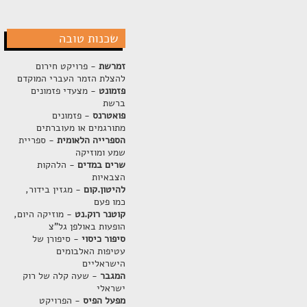
שכנות טובה
זמרשת
- פרויקט חירום
להצלת הזמר העברי המוקדם
פזמונט
- מצעדי פזמונים
ברשת
פואטרנס
- פזמונים
מתורגמים או מעוברתים
הספרייה הלאומית
- ספריית
שמע ומוזיקה
שרים במדים
- הלהקות
הצבאיות
להיטון.קום
- מגזין בידור,
כמו פעם
קוטנר רוק.נט
- מוזיקה היום,
הופעות באולפן גל"צ
סיפור כיסוי
- סיפורן של
עטיפות האלבומים
הישראליים
המגבר
- שעה קלה של רוק
ישראלי
מפעל הפיס
- הפרויקט