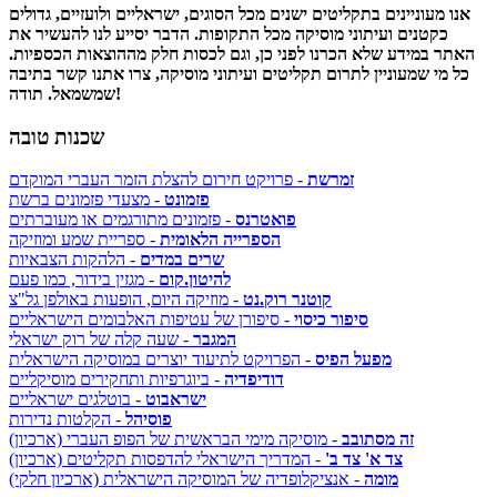
אנו מעוניינים בתקליטים ישנים מכל הסוגים, ישראליים ולועזיים, גדולים
כקטנים ועיתוני מוסיקה מכל התקופות. הדבר יסייע לנו להעשיר את
האתר במידע שלא הכרנו לפני כן, וגם לכסות חלק מההוצאות הכספיות.
כל מי שמעוניין לתרום תקליטים ועיתוני מוסיקה, צרו אתנו קשר בתיבה
שמשמאל. תודה!
שכנות טובה
זמרשת
- פרויקט חירום להצלת הזמר העברי המוקדם
פזמונט
- מצעדי פזמונים ברשת
פואטרנס
- פזמונים מתורגמים או מעוברתים
הספרייה הלאומית
- ספריית שמע ומוזיקה
שרים במדים
- הלהקות הצבאיות
להיטון.קום
- מגזין בידור, כמו פעם
קוטנר רוק.נט
- מוזיקה היום, הופעות באולפן גל"צ
סיפור כיסוי
- סיפורן של עטיפות האלבומים הישראליים
המגבר
- שעה קלה של רוק ישראלי
מפעל הפיס
- הפרויקט לתיעוד יוצרים במוסיקה הישראלית
דודיפדיה
- ביוגרפיות ותחקירים מוסיקליים
ישראבוט
- בוטלגים ישראליים
פוסיהל
- הקלטות נדירות
זה מסתובב
- מוסיקה מימי הבראשית של הפופ העברי (ארכיון)
צד א' צד ב'
- המדריך הישראלי להדפסות תקליטים (ארכיון)
מומה
- אנציקלופדיה של המוסיקה הישראלית (ארכיון חלקי)