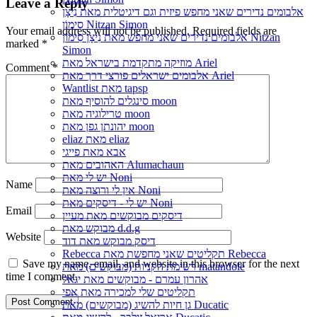
Leave a Reply
אלבומים נדירים שאני מחפש פיזית וגם דיגיטלית מאת נִיצָן
סִימוֹן Nitzan Simon
Your email address will not be published.
Required fields are
אלבומים נדירים שאני מחפש מאת נִיצָן סִימוֹן Nitzan
marked
*
Simon
מוזיקה מתקדמת בישראל מאת Ariel
Comment
*
אלבומים ישראלים פורצי דרך מאת Ariel
Wantlist מאת tapsp
סינגלים להוסיף מאת moon
טרילוגיה מאת moon
יהונתן גפן מאת moon
eliaz מאת eliaz
אבא מאת פייגי
האהובים מאת Alumachaun
יש לי מאת Noni
Name
אין לי ורוצה מאת Noni
יש לי - דיסקים מאת Noni
Email
דיסקים מבוקשים מאת מעיין
מבוקש מאת d.d.g
Website
דיסק מבוקש מאת דוד
Rebecca תקליטים שאני מחפשת מאת Rebecca
Save my name, email, and website in this browser for the next
רשימת הקניות (מבוקשים) מאת matandole
time I comment.
אהרון עמרם - מבוקשים מאת יגאל
תקליטים שלי למכירה מאת אפי
גן חיות להשיג (מבוקשים) מאת Ducatic