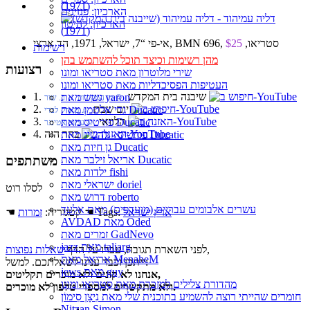
הארכיון: פנזינים
הארכיון: להיטון
אי-פי “7, ישראל, 1971, הד ארצי, BMN 696, סטריאו,
$25
רשימות
מהן רשימות וכיצד תוכל להשתמש בהן
רצועות
שירי מלוטרון מאת סטריאו ומונו
העטיפות הפסיכדליות מאת סטריאו ומונו
1. שיבנה בית המקדש
גשש מאת yaron
© מן המקורות ♫ ב. שור
2. יום שבת
גדי אלטמן מאת Ducatic
♫ מארק לברי
3. הלוואי
פורטיס מאת Ducatic
© עמוס אטינגר
4. בהר הזה
פורטיס - להשיג מאת Ducatic
גן חיות מאת Ducatic
אריאל זילבר מאת Ducatic
משתתפים
ילדות מאת fishi
ישראלי מאת doriel
לסלו רוט
דרוש מאת roberto
עשרים אלבומים עבריים (מועדפים) מאת אלעד
ארץ ישראל
☚ Tags:
☚ קטגוריה:
זמרות
AVDAD מאת Oded
זמרים מאת GadNevo
jazz מאת taliarg
,
לפני השארת תגובה, עברו על הדף
שאלות נפוצות
אריאל מאת MenaheM
ייתכן וכבר ענינו לשאלתכם. למשל:
jews מאת guy
אנחנו לא קונים ולא מוכרים תקליטים,
מהדורת צלילים למזכרת מאת סטריאו ומונו
ולא מתקשרים למספרי טלפון לא מוכרים.
חומרים שהייתי רוצה להשמיע בתוכנית שלי מאת נִיצָן סִימוֹן
Nitzan Simon