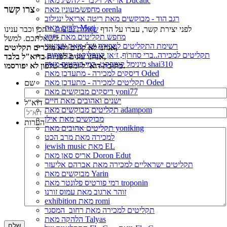
אריאל זילבר - להשיג מאת Ducatic
צרו קשר
מחפש/מעונין מאת orenla
רגב הוד - מבוקשים מאת ריטה אריאל ינגילוב
ילדים מאת Moti
לפני יצירת קשר, עברו על הדף
שאלות נפוצות
, ייתכן וכבר ענינו
מחפש תקליטים מאת דורון
לשאלתכם. למשל:
רשימת התקליטים למכירה שלי מאת שמעוני
אנחנו לא קונים ולא מוכרים תקליטים,
תקליטים למכירה..ברי סחרוֹף, ז׳אן קונפליקט, כרומוזום,
אנחנו עונים לפניות בדוא"ל בלבד,
מינימל קומפקט, רמי פורטיס מאת shai310
כתובת דוא"ל ומספר טלפון לא יפורסמו.
דיסקים למכירה - מתעדכן מאת Oded
תקליטים למכירה - מתעדכן מאת Oded
שם
דיסקים מבוקשים מאת yoni77
ישנים ואהובים מאת חיים
דוא"ל
תקליטים מבוקשים מאת adampom
מבוקשים מאת אילן
הערות
תקליטים אהובים מאת yoniking
למכירה מאת מרב הכט
jewish music מאת EL
אריס סאן מאת Doron Edut
תקליטים ישראליים למכירה מאת אברהם אליעזר
מבוקשים מאת Yarin
רמי פורטיס פלונטר מאת troponin
זוהר ארגוב מאת עמוס זורנו
exhibition מאת romi
תקליטים למכירה מאת רחוב_המסגר
הלהקה מאת Talyas