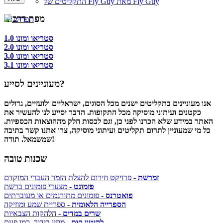
התקליטים של Fly Guy מאת Fly Guy
מפת דרכים
תפריט
סטריאו ומונו 1.0
סטריאו ומונו 2.0
סטריאו ומונו 3.0
סטריאו ומונו 3.1
מעוניינים לסייע?
אנו מעוניינים בתקליטים ישנים מכל הסוגים, ישראליים ולועזיים, גדולים
כקטנים ועיתוני מוסיקה מכל התקופות. הדבר יסייע לנו להעשיר את
האתר במידע שלא הכרנו לפני כן, וגם לכסות חלק מההוצאות הכספיות.
כל מי שמעוניין לתרום תקליטים ועיתוני מוסיקה, צרו אתנו קשר בתיבה
שמשמאל. תודה!
שכנות טובה
זמרשת
- פרויקט חירום להצלת הזמר העברי המוקדם
פזמונט
- מצעדי פזמונים ברשת
פואטרנס
- פזמונים מתורגמים או מעוברתים
הספרייה הלאומית
- ספריית שמע ומוזיקה
שרים במדים
- הלהקות הצבאיות
להיטון.קום
- מגזין בידור, כמו פעם