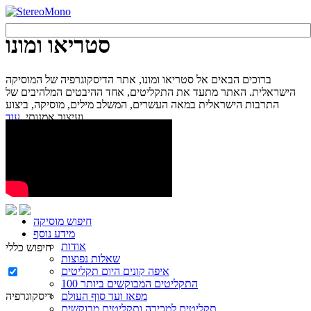
סטריאו ומונו
ברוכים הבאים אל סטריאו ומונו, אתר הדיסקוגרפיה של המוסיקה
הישראלית. האתר מתעד את התקליטים, אחד ההיבטים המלהיבים של
התרבות הישראלית במאה העשרים, המשלב מילים, מוסיקה, ביצוע
עוד...
ועיצוב אמנותי.
חיפוש מוסיקה
מידע נוסף
אודות
חיפוש כללי
שאלות נפוצות
איפה קונים היום תקליטים
100 התקליטים המבוקשים ביותר
מפאז ועד סוף העולם
דיסקוגרפיה
תקליטים למכירה ותקליטים מבוקשים