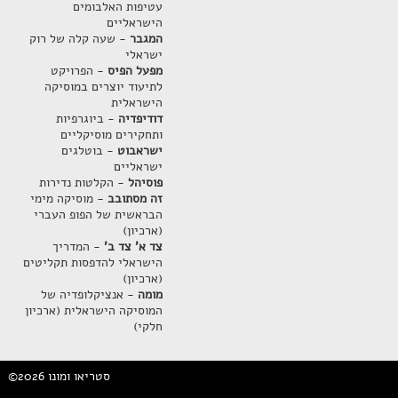
עטיפות האלבומים
הישראליים
המגבר
- שעה קלה של רוק
ישראלי
מפעל הפיס
- הפרויקט
לתיעוד יוצרים במוסיקה
הישראלית
דודיפדיה
- ביוגרפיות
ותחקירים מוסיקליים
ישראבוט
- בוטלגים
ישראליים
פוסיהל
- הקלטות נדירות
זה מסתובב
- מוסיקה מימי
הבראשית של הפופ העברי
(ארכיון)
צד א' צד ב'
- המדריך
הישראלי להדפסות תקליטים
(ארכיון)
מומה
- אנציקלופדיה של
המוסיקה הישראלית (ארכיון
חלקי)
©2026 סטריאו ומונו