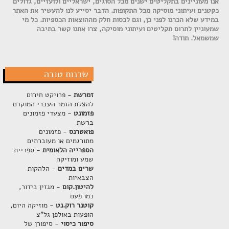
אנו מעוניינים בתקליטים ישנים מכל הסוגים, ישראליים ולועזיים, גדולים
כקטנים ועיתוני מוסיקה מכל התקופות. הדבר יסייע לנו להעשיר את האתר
במידע שלא הכרנו לפני כן, וגם לכסות חלק מההוצאות הכספיות. כל מי
שמעוניין לתרום תקליטים ועיתוני מוסיקה, צרו אתנו קשר בתיבה
שמשמאל. תודה!
שכנות טובה
זמרשת
- פרויקט חירום
להצלת הזמר העברי המוקדם
פזמונט
- מצעדי פזמונים
ברשת
פואטרנס
- פזמונים
מתורגמים או מעוברתים
הספרייה הלאומית
- ספריית
שמע ומוזיקה
שרים במדים
- הלהקות
הצבאיות
להיטון.קום
- מגזין בידור,
כמו פעם
קוטנר רוק.נט
- מוזיקה היום,
הופעות באולפן גל"צ
סיפור כיסוי
- סיפורן של