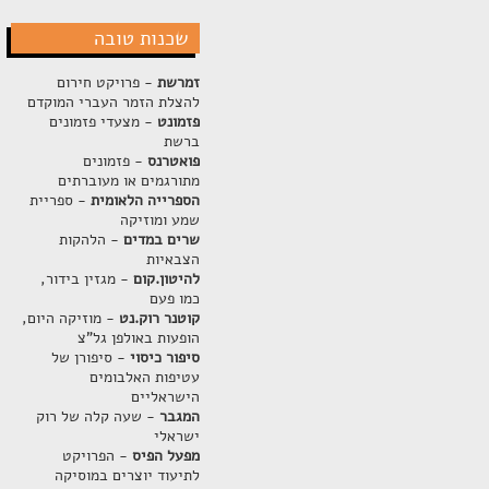
שכנות טובה
זמרשת
- פרויקט חירום
להצלת הזמר העברי המוקדם
פזמונט
- מצעדי פזמונים
ברשת
פואטרנס
- פזמונים
מתורגמים או מעוברתים
הספרייה הלאומית
- ספריית
שמע ומוזיקה
שרים במדים
- הלהקות
הצבאיות
להיטון.קום
- מגזין בידור,
כמו פעם
קוטנר רוק.נט
- מוזיקה היום,
הופעות באולפן גל"צ
סיפור כיסוי
- סיפורן של
עטיפות האלבומים
הישראליים
המגבר
- שעה קלה של רוק
ישראלי
מפעל הפיס
- הפרויקט
לתיעוד יוצרים במוסיקה