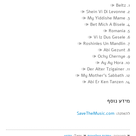
1. Beltz
2. Shein Vi Di Levonne
3. My Yiddishe Mame
4. Bet Mich A Bisele
5. Romania
6. Vi Iz Dus Gesele
7. Roshinles Un Mandlin
8. Abi Gezunt
9. Ochy Chernye
10. Ay Ay Hora
11. Der Alter Tzigainer
12. My Mother’s Sabbath
14. Abi Er Ken Tanzen
מידע נוסף
להאזנה:
SaveTheMusic.com
☚ קטגוריה:
צמדים ושלישיות
☚ Tags:
יידיש