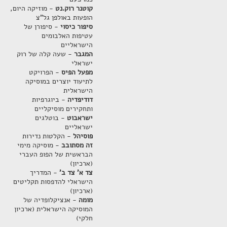
קוטנר רוק.נט
- מוזיקה היום,
הופעות באולפן גל"צ
סיפור כיסוי
- סיפורן של
עטיפות האלבומים
הישראליים
המגבר
- שעה קלה של רוק
ישראלי
מפעל הפיס
- הפרויקט
לתיעוד יוצרים במוסיקה
הישראלית
דודיפדיה
- ביוגרפיות
ותחקירים מוסיקליים
ישראבוט
- בוטלגים
ישראליים
פוסיהל
- הקלטות נדירות
זה מסתובב
- מוסיקה מימי
הבראשית של הפופ העברי
(ארכיון)
צד א' צד ב'
- המדריך
הישראלי להדפסות תקליטים
(ארכיון)
מומה
- אנציקלופדיה של
המוסיקה הישראלית (ארכיון
חלקי)