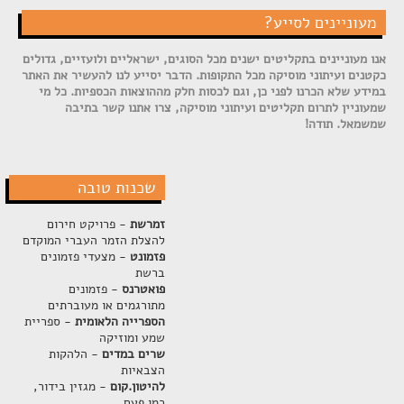
מעוניינים לסייע?
אנו מעוניינים בתקליטים ישנים מכל הסוגים, ישראליים ולועזיים, גדולים
כקטנים ועיתוני מוסיקה מכל התקופות. הדבר יסייע לנו להעשיר את האתר
במידע שלא הכרנו לפני כן, וגם לכסות חלק מההוצאות הכספיות. כל מי
שמעוניין לתרום תקליטים ועיתוני מוסיקה, צרו אתנו קשר בתיבה
שמשמאל. תודה!
שכנות טובה
זמרשת
- פרויקט חירום
להצלת הזמר העברי המוקדם
פזמונט
- מצעדי פזמונים
ברשת
פואטרנס
- פזמונים
מתורגמים או מעוברתים
הספרייה הלאומית
- ספריית
שמע ומוזיקה
שרים במדים
- הלהקות
הצבאיות
להיטון.קום
- מגזין בידור,
כמו פעם