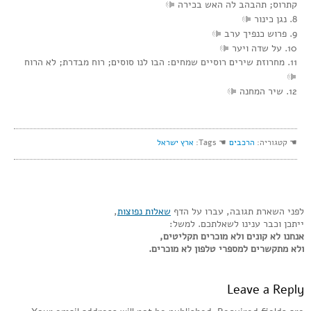
קתרוס; תהבהב לה האש בכירה
8. נגן כינור
9. פרוש כנפיך ערב
10. על שדה ויער
11. מחרוזת שירים רוסיים שמחים: הבו לנו סוסים; רוח מבדרת; לא הרוח
12. שיר המחנה
☚ קטגוריה:
הרכבים
☚ Tags:
ארץ ישראל
לפני השארת תגובה, עברו על הדף
שאלות נפוצות
,
ייתכן וכבר ענינו לשאלתכם. למשל:
אנחנו לא קונים ולא מוכרים תקליטים,
ולא מתקשרים למספרי טלפון לא מוכרים.
Leave a Reply