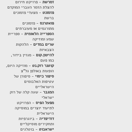
זמרשת
- פרויקט חירום
להצלת הזמר העברי המוקדם
פזמונט
- מצעדי פזמונים
ברשת
פואטרנס
- פזמונים
מתורגמים או מעוברתים
הספרייה הלאומית
- ספריית
שמע ומוזיקה
שרים במדים
- הלהקות
הצבאיות
להיטון.קום
- מגזין בידור,
כמו פעם
קוטנר רוק.נט
- מוזיקה היום,
הופעות באולפן גל"צ
סיפור כיסוי
- סיפורן של
עטיפות האלבומים
הישראליים
המגבר
- שעה קלה של רוק
ישראלי
מפעל הפיס
- הפרויקט
לתיעוד יוצרים במוסיקה
הישראלית
דודיפדיה
- ביוגרפיות
ותחקירים מוסיקליים
ישראבוט
- בוטלגים