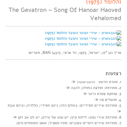
והלומד (1975)
The Gevatron – Song Of Hanoar Haoved
Vehalomed
אריך נגן “12, ישראל, 1975, הד ארצי, BAN 14513, סטריאו
רצועות
1. סערת הרשע
(ורשביאנקה)
2. מחרוזת: חולצה כחולה; להבה
3. צוחקת צמרת היער
4. חושלים פה
5. מחרוזת שירים חסידיים: בעולם הזה; ניגון חסידי; הללויה; וביום שבת
6. מחרוזת שירי נפש: לילות קיץ; יש נפט של עירק; יש לנו אב זקן
7. מחרוזת שירים רוסיים עצובים: סתיו מאפיל; שאון התותחים נדם;