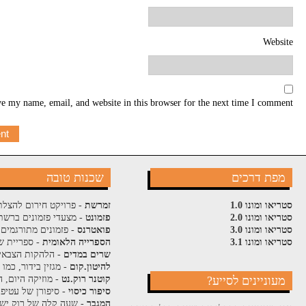
Website
e my name, email, and website in this browser for the next time I comment.
מפת דרכים
שכנות טובה
סטריאו ומונו 1.0
זמרשת
- פרויקט חירום להצלת
סטריאו ומונו 2.0
פזמונט
- מצעדי פזמונים ברשת
סטריאו ומונו 3.0
פואטרנס
- פזמונים מתורגמים 
סטריאו ומונו 3.1
הספרייה הלאומית
- ספריית ש
שרים במדים
- הלהקות הצבאי
להיטון.קום
- מגזין בידור, כמו
מעוניינים לסייע?
קוטנר רוק.נט
- מוזיקה היום, ה
סיפור כיסוי
- סיפורן של עטיפ
המגבר
- שעה קלה של רוק ישר