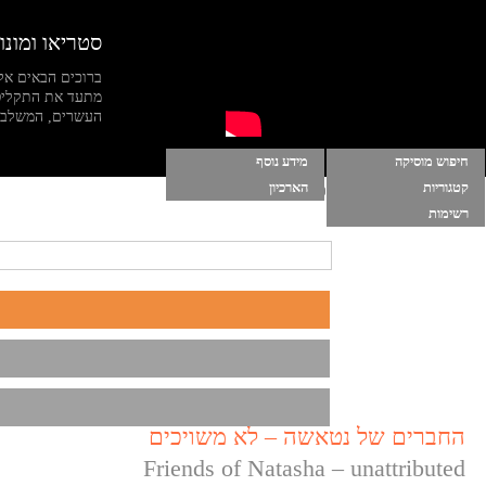
סטריאו ומונו
ברוכים הבאים אל
מתעד את התקליט
העשרים, המשלב מי
חיפוש מוסיקה
מידע נוסף
קטגוריות
הארכיון
הרשימות שלי
|
התחברות
|
הפעל מוסיקה ברקע
רשימות
החברים של נטאשה – לא משויכים
Friends of Natasha – unattributed