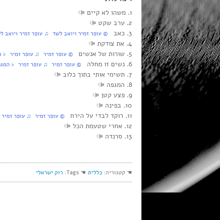
1. משהו לא קיים
2. ערב שקט
3. כאב
‏ © עופר זמיר ויואב לשד‏ ♫ עופר זמיר ויואב ל
4. את צודקת
5. שורות של אנשים
‏ © עופר זמיר‏ ♫ עופר זמיר‏ ♭ 
6. נשים זו מחלה
‏ © עופר זמיר‏ ♫ עופר זמיר‏ ♭ המג
7. תשימי אותי בתוך כלוב
8. המגפה
9. פצע קטן
10. בפינה
11. רוקד לבדי על הירח
‏ © עופר זמיר‏ ♫ עופר זמיר 
12. אחרי שטעמת הכל
13. סרנדה
☚ קטגוריה:
כללית
☚ Tags:
רוק ישראלי