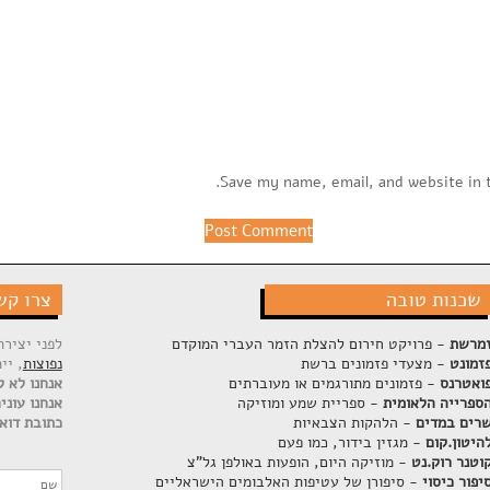
Save my name, email, and website in 
שכנות טובה
צרו קש
מרשת
- פרויקט חירום להצלת הזמר העברי המוקדם
לפני יציר
זמונט
- מצעדי פזמונים ברשת
נפוצות
, יי
ואטרנס
- פזמונים מתורגמים או מעוברתים
אנחנו לא ק
ספרייה הלאומית
- ספריית שמע ומוזיקה
אנחנו עוני
רים במדים
- הלהקות הצבאיות
כתובת דוא"
היטון.קום
- מגזין בידור, כמו פעם
וטנר רוק.נט
- מוזיקה היום, הופעות באולפן גל"צ
יפור כיסוי
- סיפורן של עטיפות האלבומים הישראליים