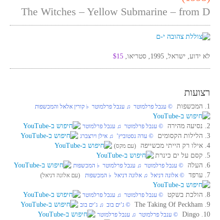
The Witches – Yellow Submarine – from D
לא ידוע, ישראל, 1995, סטריאו,
$15
רצועות
1. המכשפות
© ענבל פרלמוטר ♫ ענבל פרלמוטר ♭ קורין אלאל והמכשפות
2. נסיעה מהירה
© ענבל פרלמוטר ♫ ענבל פרלמוטר
3. הלילות הקסומים
© עדה נסטוביץ’ ♫ אילן וירצברג
4. אילו רק הייתי מכשייפה
(עם מקס)
5. קסם על ים כינרת
6. העלה
© ענבל פרלמוטר ♫ ענבל פרלמוטר ♭ המכשפות
7. ערפד
© אלונה דניאל ♫ אלונה דניאל ♭ המכשפות
(עם אלונה דניאל)
8. הולכת בשקט
© ענבל פרלמוטר ♫ ענבל פרלמוטר
9. The Taking Of Peckham
© ג’ים בוב ♫ ג’ים בוב
10. Dingo
© ענבל פרלמוטר ♫ ענבל פרלמוטר