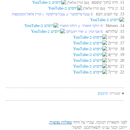
11. חיה בתוך קופסא
(עם קורין אלאל)
12. זן נדיר
(עם קורין אלאל)
13. עד העונג הבא
© ענבל פרלמוטר ♫ ענבל פרלמוטר ♭ קורין אלאל והמכשפות
14. Shivers
© רולנד הווארד ♫ רולנד הווארד
15. שלוותא
© אבי קורן ♫ יאיר רוזנבלום
16. קריין1
17. קריין2
18. קריין3
19. קריין4
20. קריין5
21. קריין6
22. קריין7
☚ קטגוריה:
הרכבים
לפני השארת תגובה, עברו על הדף
שאלות נפוצות
,
ייתכן וכבר ענינו לשאלתכם. למשל: