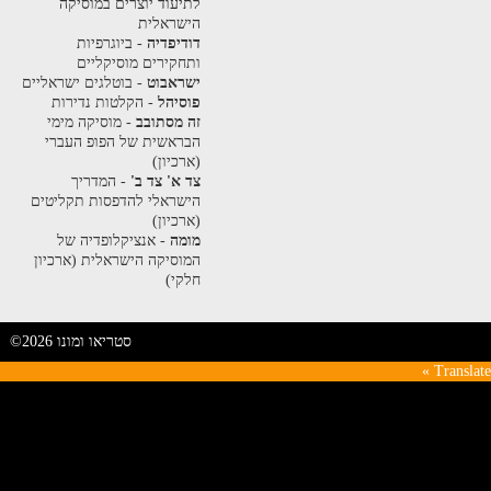
לתיעוד יוצרים במוסיקה
הישראלית
דודיפדיה
- ביוגרפיות
ותחקירים מוסיקליים
ישראבוט
- בוטלגים ישראליים
פוסיהל
- הקלטות נדירות
זה מסתובב
- מוסיקה מימי
הבראשית של הפופ העברי
(ארכיון)
צד א' צד ב'
- המדריך
הישראלי להדפסות תקליטים
(ארכיון)
מומה
- אנציקלופדיה של
המוסיקה הישראלית (ארכיון
חלקי)
©2026 סטריאו ומונו
Translate »