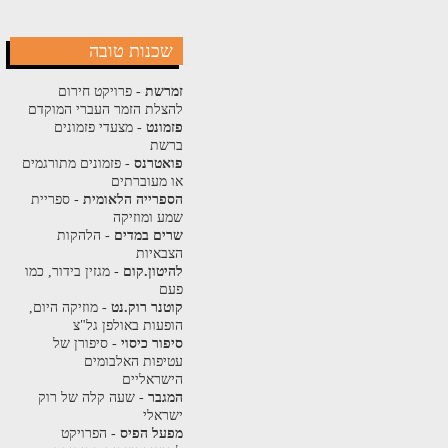
שכנות טובה
זמרשת
- פרויקט חירום
להצלת הזמר העברי המוקדם
פזמונט
- מצעדי פזמונים
ברשת
פואטרנס
- פזמונים מתורגמים
או מעוברתים
הספרייה הלאומית
- ספריית
שמע ומוזיקה
שרים במדים
- הלהקות
הצבאיות
להיטון.קום
- מגזין בידור, כמו
פעם
קוטנר רוק.נט
- מוזיקה היום,
הופעות באולפן גל"צ
סיפור כיסוי
- סיפורן של
עטיפות האלבומים
הישראליים
המגבר
- שעה קלה של רוק
ישראלי
מפעל הפיס
- הפרויקט