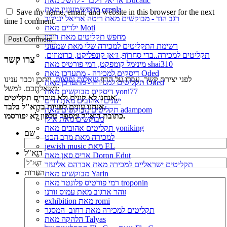
אריאל זילבר - להשיג מאת Ducatic
מחפש/מעונין מאת orenla
Save my name, email, and website in this browser for the next
רגב הוד - מבוקשים מאת ריטה אריאל ינגילוב
time I comment.
ילדים מאת Moti
מחפש תקליטים מאת דורון
רשימת התקליטים למכירה שלי מאת שמעוני
תקליטים למכירה..ברי סחרוֹף, ז׳אן קונפליקט, כרומוזום,
צרו קשר
מינימל קומפקט, רמי פורטיס מאת shai310
דיסקים למכירה - מתעדכן מאת Oded
לפני יצירת קשר, עברו על הדף
שאלות נפוצות
, ייתכן וכבר ענינו
תקליטים למכירה - מתעדכן מאת Oded
לשאלתכם. למשל:
דיסקים מבוקשים מאת yoni77
אנחנו לא קונים ולא מוכרים תקליטים,
ישנים ואהובים מאת חיים
אנחנו עונים לפניות בדוא"ל בלבד,
תקליטים מבוקשים מאת adampom
כתובת דוא"ל ומספר טלפון לא יפורסמו.
מבוקשים מאת אילן
תקליטים אהובים מאת yoniking
שם
למכירה מאת מרב הכט
jewish music מאת EL
דוא"ל
אריס סאן מאת Doron Edut
תקליטים ישראליים למכירה מאת אברהם אליעזר
הערות
מבוקשים מאת Yarin
רמי פורטיס פלונטר מאת troponin
זוהר ארגוב מאת עמוס זורנו
exhibition מאת romi
תקליטים למכירה מאת רחוב_המסגר
הלהקה מאת Talyas