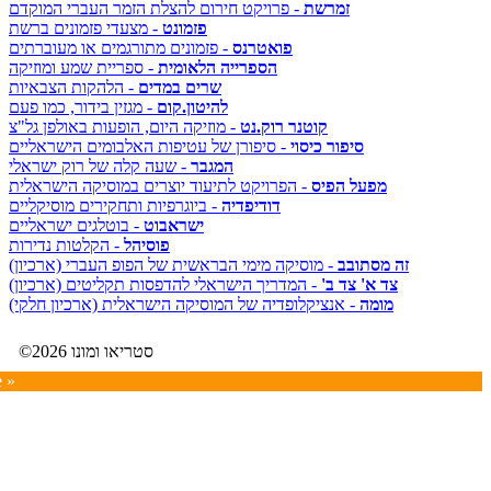
זמרשת
- פרויקט חירום להצלת הזמר העברי המוקדם
פזמונט
- מצעדי פזמונים ברשת
פואטרנס
- פזמונים מתורגמים או מעוברתים
הספרייה הלאומית
- ספריית שמע ומוזיקה
שרים במדים
- הלהקות הצבאיות
להיטון.קום
- מגזין בידור, כמו פעם
קוטנר רוק.נט
- מוזיקה היום, הופעות באולפן גל"צ
סיפור כיסוי
- סיפורן של עטיפות האלבומים הישראליים
המגבר
- שעה קלה של רוק ישראלי
מפעל הפיס
- הפרויקט לתיעוד יוצרים במוסיקה הישראלית
דודיפדיה
- ביוגרפיות ותחקירים מוסיקליים
ישראבוט
- בוטלגים ישראליים
פוסיהל
- הקלטות נדירות
זה מסתובב
- מוסיקה מימי הבראשית של הפופ העברי (ארכיון)
צד א' צד ב'
- המדריך הישראלי להדפסות תקליטים (ארכיון)
מומה
- אנציקלופדיה של המוסיקה הישראלית (ארכיון חלקי)
©2026 סטריאו ומונו
e »