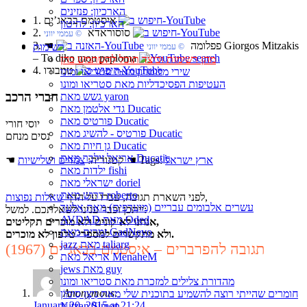
הארכיון: פנזינים
1. איסטמם בבאג’ים
הארכיון: להיטון
2. סוסוראדא
© עממי יווני
Giorgos Mitzakis
3. פפלומה
☚
רשימות
© עממי יווני
– To diko mou paploma
מהן רשימות וכיצד תוכל להשתמש בהן
4. טמבורו
שירי מלוטרון מאת סטריאו ומונו
העטיפות הפסיכדליות מאת סטריאו ומונו
חברי הרכב
גשש מאת yaron
גדי אלטמן מאת Ducatic
פורטיס מאת Ducatic
יוסי חורי
פורטיס - להשיג מאת Ducatic
נסים מנחם
גן חיות מאת Ducatic
אריאל זילבר מאת Ducatic
ארץ ישראל
☚ Tags:
☚ קטגוריה:
צמדים ושלישיות
ילדות מאת fishi
ישראלי מאת doriel
דרוש מאת roberto
,
לפני השארת תגובה, עברו על הדף
שאלות נפוצות
עשרים אלבומים עבריים (מועדפים) מאת אלעד
ייתכן וכבר ענינו לשאלתכם. למשל:
AVDAD מאת Oded
אנחנו לא קונים ולא מוכרים תקליטים,
זמרים מאת GadNevo
ולא מתקשרים למספרי טלפון לא מוכרים.
jazz מאת taliarg
תגובה להפרברים – איסטמם בבאג’ים (1967)
אריאל מאת MenaheM
jews מאת guy
מהדורת צלילים למזכרת מאת סטריאו ומונו
Anonymous
:
חומרים שהייתי רוצה להשמיע בתוכנית שלי מאת נִיצָן סִימוֹן
January 20, 2015 at 21:24
Nitzan Simon