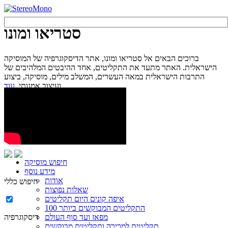
סטריאו ומונו
ברוכים הבאים אל סטריאו ומונו, אתר הדיסקוגרפיה של המוסיקה
הישראלית. האתר מתעד את התקליטים, אחד ההיבטים המלהיבים של
התרבות הישראלית במאה העשרים, המשלב מילים, מוסיקה, ביצוע
עוד...
ועיצוב אמנותי.
חיפוש מוסיקה
מידע נוסף
אודות
חיפוש כללי
שאלות נפוצות
איפה קונים היום תקליטים
100 התקליטים המבוקשים ביותר
מפאז ועד סוף העולם
דיסקוגרפיה
תקליטים למכירה ותקליטים מבוקשים