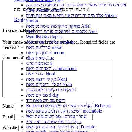
אלבומים נדירים שאני מחפש פיזית וגם דיגיטלית מאת נִיצָן
מישהו יודע מה שווי שוק של תקליטון כזה ?
סִימוֹן Nitzan Simon
אלבומים נדירים שאני מחפש מאת נִיצָן סִימוֹן Nitzan
Reply
Simon
מוזיקה מתקדמת בישראל מאת Ariel
Leave a Reply
אלבומים ישראלים פורצי דרך מאת Ariel
Wantlist מאת tapsp
סינגלים להוסיף מאת moon
Your email address will not be published.
Required fields are
טרילוגיה מאת moon
marked
*
יהונתן גפן מאת moon
Comment
*
eliaz מאת eliaz
אבא מאת פייגי
האהובים מאת Alumachaun
יש לי מאת Noni
אין לי ורוצה מאת Noni
יש לי - דיסקים מאת Noni
דיסקים מבוקשים מאת מעיין
מבוקש מאת d.d.g
דיסק מבוקש מאת דוד
Rebecca תקליטים שאני מחפשת מאת Rebecca
Name
רשימת הקניות (מבוקשים) מאת matandole
אהרון עמרם - מבוקשים מאת יגאל
Email
תקליטים שלי למכירה מאת אפי
גן חיות להשיג (מבוקשים) מאת Ducatic
Website