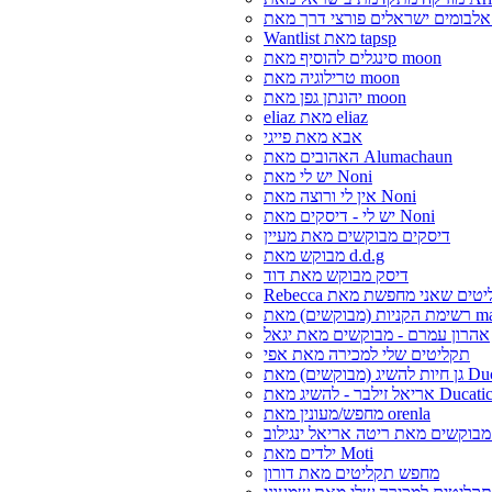
Wantlist מאת tapsp
סינגלים להוסיף מאת moon
טרילוגיה מאת moon
יהונתן גפן מאת moon
eliaz מאת eliaz
אבא מאת פייגי
האהובים מאת Alumachaun
יש לי מאת Noni
אין לי ורוצה מאת Noni
יש לי - דיסקים מאת Noni
דיסקים מבוקשים מאת מעיין
מבוקש מאת d.d.g
דיסק מבוקש מאת דוד
matandole
אהרון עמרם - מבוקשים מאת יגאל
תקליטים שלי למכירה מאת אפי
קשים) מאת Ducatic
ריאל זילבר - להשיג מאת Ducatic
מחפש/מעונין מאת orenla
 מבוקשים מאת ריטה אריאל ינגילוב
ילדים מאת Moti
מחפש תקליטים מאת דורון