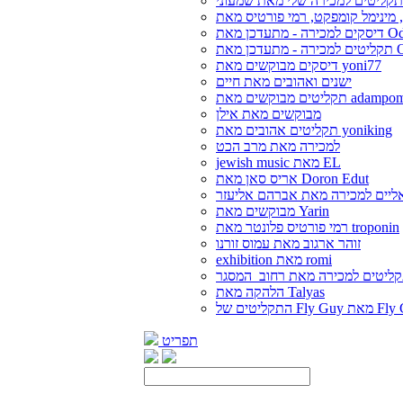
קליטים למכירה שלי מאת שמעוני
 מתעדכן מאת Oded
 מאת Oded
דיסקים מבוקשים מאת yoni77
ישנים ואהובים מאת חיים
ליטים מבוקשים מאת adampom
מבוקשים מאת אילן
תקליטים אהובים מאת yoniking
למכירה מאת מרב הכט
jewish music מאת EL
אריס סאן מאת Doron Edut
ליים למכירה מאת אברהם אליעזר
מבוקשים מאת Yarin
רמי פורטיס פלונטר מאת troponin
זוהר ארגוב מאת עמוס זורנו
exhibition מאת romi
ליטים למכירה מאת רחוב_המסגר
הלהקה מאת Talyas
Fly G מאת Fly Guy
תפריט