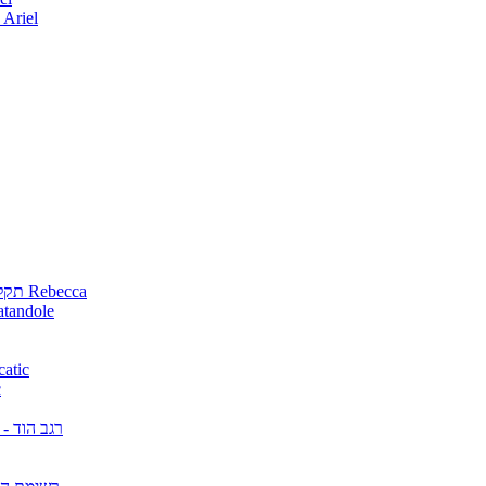
אלבומים ישראלים פורצי דרך מאת Ariel
Rebecca תקליטים שאני מחפשת מאת Rebecca
רשימת הקניות (מבוקשים) מאת 
גן חיות להשיג (מבו
א
רגב הוד -