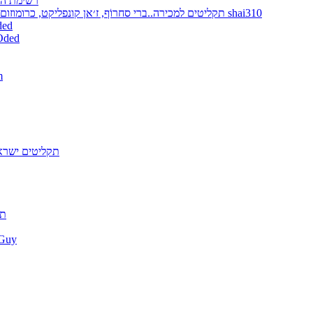
רשימת הת
תקליטים למכירה..ברי סחרוֹף, ז׳אן קונפליקט, כרומוזום, מינימל קומפקט, רמי פורטיס מאת shai310
דיסקים למכירה -
תקליטים למכירה - מתעדכן
תק
תקליטים ישרא
תק
התקליטים של uy