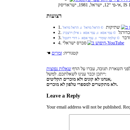
רצועות
1. שתיקות
‏ © הראל מויאל‏ ♫ הראל מויאל
כדורגל
‏ © עמי אסא‏ ♫ עמי אסא‏ ♭ אילן וירצברג
מדבר
‏ © שלמה שומרי‏ ♫ עמי אסא‏ ♭ דודי רוזנטל
4. סברס ישראלי
☚ קטגוריה:
זמרים
פני השארת תגובה, עברו על הדף
שאלות נפוצות
ייתכן וכבר ענינו לשאלתכם. למשל:
אנחנו לא קונים ולא מוכרים תקליטים,
ולא מתקשרים למספרי טלפון לא מוכרים.
Leave a Reply
Your email address will not be published.
Req