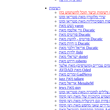
רשימות
 רשימות וכיצד תוכל להשתמש בהן
שירי מלוטרון מאת סטריאו ומונו
ות הפסיכדליות מאת סטריאו ומונו
גשש מאת yaron
גדי אלטמן מאת Ducatic
פורטיס מאת Ducatic
פורטיס - להשיג מאת Ducatic
גן חיות מאת Ducatic
אריאל זילבר מאת Ducatic
ילדות מאת fishi
ישראלי מאת doriel
דרוש מאת roberto
ים עבריים (מועדפים) מאת אלעד
AVDAD מאת Oded
זמרים מאת GadNevo
jazz מאת taliarg
אריאל מאת MenaheM
jews מאת guy
צלילים למזכרת מאת סטריאו ומונו
דמת בישראל מאת Ariel