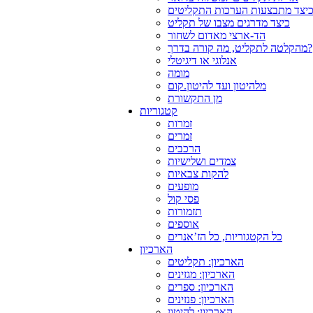
יצד מתבצעות הערכות התקליטים
כיצד מדרגים מצבו של תקליט
הד-ארצי מאדום לשחור
מהקלטה לתקליט, מה קורה בדרך?
אנלוגי או דיגיטלי
מומה
מלהיטון ועד להיטון.קום
מן התקשורת
קטגוריות
זמרות
זמרים
הרכבים
צמדים ושלישיות
להקות צבאיות
מופעים
פסי קול
תזמורות
אוספים
כל הקטגוריות, כל הז’אנרים
הארכיון
הארכיון: תקליטים
הארכיון: מגזינים
הארכיון: ספרים
הארכיון: פנזינים
הארכיון: להיטון