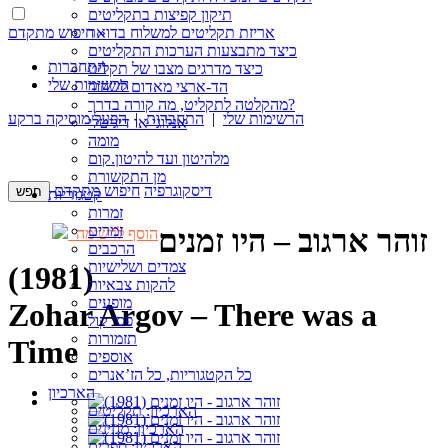
תיקון קפיצות בתקליטים
חיפוש מתקדם »
אריזת תקליטים למשלוח בדואר
כיצד מתבצעות הערכות התקליטים
התחברות
כיצד מדרגים מצבו של תקליט
הרשימות שלי
הד-ארצי מאדום לשחור
מהקלטה לתקליט, מה קורה בדרך?
הרשימות שלי
|
התחברות
|
הפעל מוסיקה ברקע
אנלוגי או דיגיטלי
מומה
מלהיטון ועד להיטון.קום
מן התקשורת
דיסקוגרפיה
חיפוש מתקדם
קטגוריות
זמרות
זמרים
זוהר ארגוב – היו זמנים
הוסף לרשימה
הרכבים
צמדים ושלישיות
(1981)
להקות צבאיות
מופעים
Zohar Argov – There was a
פסי קול
תזמורות
Time
אוספים
כל הקטגוריות, כל הז’אנרים
הארכיון
הארכיון: תקליטים
הארכיון: מגזינים
הארכיון: ספרים