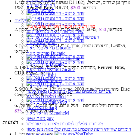
1. אחים ראובני (עטיפה גנרית DJ 102), אריך נגן שדרים, ישראל,
הארכיון: פנזינים
1981, Reuveni Bros, RR-73, סטריאו,
$200
הארכיון: להיטון
רשימות
מהן רשימות וכיצד תוכל להשתמש בהן
2. אריך נגן “12, ישראל, 1981, גלטון, L-6035, סטריאו,
$50
שירי מלוטרון מאת סטריאו ומונו
העטיפות הפסיכדליות מאת סטריאו ומונו
גשש מאת yaron
3. וריאציה נוספת, אריך נגן “12, ישראל, 1981, גלטון, L-6035,
גדי אלטמן מאת Ducatic
סטריאו
פורטיס מאת Ducatic
פורטיס - להשיג מאת Ducatic
גן חיות מאת Ducatic
4. מהדורת תקליטור, תקליטור, ישראל, 1981, Reuveni Bros,
אריאל זילבר מאת Ducatic
CDR 858-2, סטריאו
ילדות מאת fishi
ישראלי מאת doriel
דרוש מאת roberto
5. מהדורת ויניל שנות 2000, אריך נגן “12, ישראל, 9/2015, Disc
עשרים אלבומים עבריים (מועדפים) מאת אלעד
Center, LPR 002, סטריאו,
$25
AVDAD מאת Oded
זמרים מאת GadNevo
6. מהדורת ויניל מחודשת – ויניל אדום, אריך נגן “12, ישראל,
jazz מאת taliarg
8/2024, סטריאו,
$35
אריאל מאת MenaheM
jews מאת guy
רצועות
מהדורת צלילים למזכרת מאת סטריאו ומונו
חומרים שהייתי רוצה להשמיע בתוכנית שלי מאת נִיצָן סִימוֹן
1. היה זה בערב סגריר
Nitzan Simon