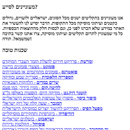
מעוניינים לסייע?
אנו מעוניינים בתקליטים ישנים מכל הסוגים, ישראליים ולועזיים, גדולים
כקטנים ועיתוני מוסיקה מכל התקופות. הדבר יסייע לנו להעשיר את
האתר במידע שלא הכרנו לפני כן, וגם לכסות חלק מההוצאות הכספיות.
כל מי שמעוניין לתרום תקליטים ועיתוני מוסיקה, צרו אתנו קשר בתיבה
שמשמאל. תודה!
שכנות טובה
זמרשת
- פרויקט חירום להצלת הזמר העברי המוקדם
פזמונט
- מצעדי פזמונים ברשת
פואטרנס
- פזמונים מתורגמים או מעוברתים
הספרייה הלאומית
- ספריית שמע ומוזיקה
שרים במדים
- הלהקות הצבאיות
להיטון.קום
- מגזין בידור, כמו פעם
קוטנר רוק.נט
- מוזיקה היום, הופעות באולפן גל"צ
סיפור כיסוי
- סיפורן של עטיפות האלבומים הישראליים
המגבר
- שעה קלה של רוק ישראלי
מפעל הפיס
- הפרויקט לתיעוד יוצרים במוסיקה הישראלית
דודיפדיה
- ביוגרפיות ותחקירים מוסיקליים
ישראבוט
- בוטלגים ישראליים
פוסיהל
- הקלטות נדירות
זה מסתובב
- מוסיקה מימי הבראשית של הפופ העברי (ארכיון)