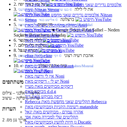
2. צל עץ באור ירח
אלבומים נדירים שאני מחפש פיזית וגם דיגיטלית מאת נִיצָן
3. את לי לילה
סִימוֹן Nitzan Simon
‏ © בעז שרעבי ויואל גוב ארי‏ ♫ בעז שרעבי
אלבומים נדירים שאני מחפש מאת נִיצָן סִימוֹן Nitzan
4. ברצלונה
Simon
‏ © אלישע בנאי‏ ♫ אלישע בנאי
5. היו זמנים
מוזיקה מתקדמת בישראל מאת Ariel
‏ © סוזי סרנגה‏ ♫ Cengiz Tekin, Rifat Salliel
☚
Cengiz Tekin, Rıfat Şallıel – Neden
אלבומים ישראלים פורצי דרך מאת Ariel
Saçların Beyazlamış Arkadaş
Wantlist מאת tapsp
6. לילה זיז אקטר
סינגלים להוסיף מאת moon
7. נעלמת בלי מילים
טרילוגיה מאת moon
8. הפרח שנבל
יהונתן גפן מאת moon
9. אהבת רעיה רצוני
eliaz מאת eliaz
‏ © רבי שלום שבזי‏ ♫ אהרון עמרם
אבא מאת פייגי
10. שיר אהבה שבלב
האהובים מאת Alumachaun
‏ © יחיעם לוי‏ ♫ Labres/Monreal
יש לי מאת Noni
אין לי ורוצה מאת Noni
יש לי - דיסקים מאת Noni
משתתפים
דיסקים מבוקשים מאת מעיין
מבוקש מאת d.d.g
אליצור ראובני – צילום
דיסק מבוקש מאת דוד
שרותי גרפיקה – עיצוב
Rebecca תקליטים שאני מחפשת מאת Rebecca
רשימת הקניות (מבוקשים) מאת matandole
הערות
אהרון עמרם - מבוקשים מאת יגאל
תקליטים שלי למכירה מאת אפי
אריך נגן מס. 2
גן חיות להשיג (מבוקשים) מאת Ducatic