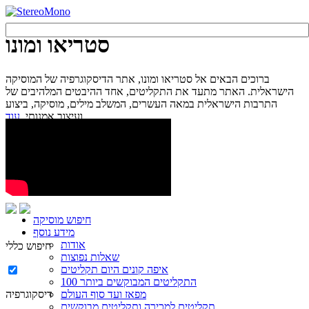
סטריאו ומונו
ברוכים הבאים אל סטריאו ומונו, אתר הדיסקוגרפיה של המוסיקה
הישראלית. האתר מתעד את התקליטים, אחד ההיבטים המלהיבים של
התרבות הישראלית במאה העשרים, המשלב מילים, מוסיקה, ביצוע
עוד...
ועיצוב אמנותי.
חיפוש מוסיקה
מידע נוסף
אודות
חיפוש כללי
שאלות נפוצות
איפה קונים היום תקליטים
100 התקליטים המבוקשים ביותר
מפאז ועד סוף העולם
דיסקוגרפיה
תקליטים למכירה ותקליטים מבוקשים