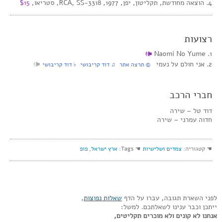
4. הוצאה מחודשת, תקליטון, יפן, 1977, RCA, SS-3318, סטריאו,
$15
רצועות
1. Naomi No Yume
2. אני חולם על נעמי
© תרצה אתר ♫ דוד קריבושי ♭ דוד קריבושי
חברי הרכב
דוד טל – שירה
חדוה עמרני – שירה
☚ קטגוריה:
צמדים ושלישיות
☚ Tags:
ארץ ישראל
,
פופ
לפני השארת תגובה, עברו על הדף
שאלות נפוצות
,
ייתכן וכבר ענינו לשאלתכם. למשל:
אנחנו לא קונים ולא מוכרים תקליטים,