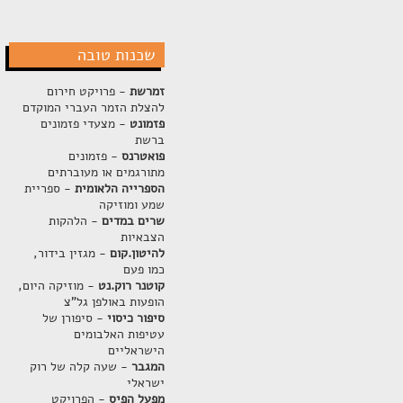
שכנות טובה
זמרשת
- פרויקט חירום
להצלת הזמר העברי המוקדם
פזמונט
- מצעדי פזמונים
ברשת
פואטרנס
- פזמונים
מתורגמים או מעוברתים
הספרייה הלאומית
- ספריית
שמע ומוזיקה
שרים במדים
- הלהקות
הצבאיות
להיטון.קום
- מגזין בידור,
כמו פעם
קוטנר רוק.נט
- מוזיקה היום,
הופעות באולפן גל"צ
סיפור כיסוי
- סיפורן של
עטיפות האלבומים
הישראליים
המגבר
- שעה קלה של רוק
ישראלי
מפעל הפיס
- הפרויקט