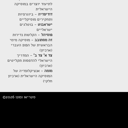
לתיעוד יוצרים במוסיקה
הישראלית
דודיפדיה
- ביוגרפיות
ותחקירים מוסיקליים
ישראבוט
- בוטלגים
ישראליים
פוסיהל
- הקלטות נדירות
זה מסתובב
- מוסיקה מימי
הבראשית של הפופ העברי
(ארכיון)
צד א' צד ב'
- המדריך
הישראלי להדפסות תקליטים
(ארכיון)
מומה
- אנציקלופדיה של
המוסיקה הישראלית (ארכיון
חלקי)
©2026 סטריאו ומונו