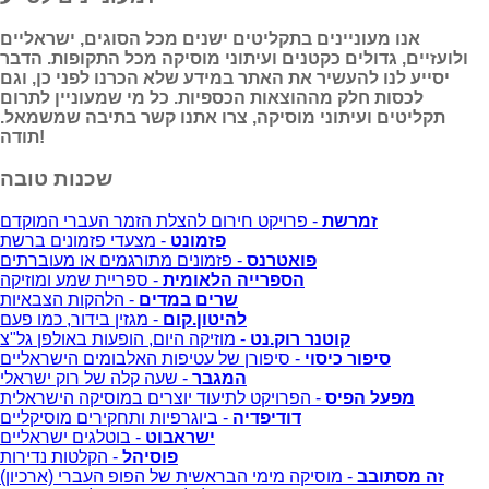
אנו מעוניינים בתקליטים ישנים מכל הסוגים, ישראליים
ולועזיים, גדולים כקטנים ועיתוני מוסיקה מכל התקופות. הדבר
יסייע לנו להעשיר את האתר במידע שלא הכרנו לפני כן, וגם
לכסות חלק מההוצאות הכספיות. כל מי שמעוניין לתרום
תקליטים ועיתוני מוסיקה, צרו אתנו קשר בתיבה שמשמאל.
תודה!
שכנות טובה
זמרשת
- פרויקט חירום להצלת הזמר העברי המוקדם
פזמונט
- מצעדי פזמונים ברשת
פואטרנס
- פזמונים מתורגמים או מעוברתים
הספרייה הלאומית
- ספריית שמע ומוזיקה
שרים במדים
- הלהקות הצבאיות
להיטון.קום
- מגזין בידור, כמו פעם
קוטנר רוק.נט
- מוזיקה היום, הופעות באולפן גל"צ
סיפור כיסוי
- סיפורן של עטיפות האלבומים הישראליים
המגבר
- שעה קלה של רוק ישראלי
מפעל הפיס
- הפרויקט לתיעוד יוצרים במוסיקה הישראלית
דודיפדיה
- ביוגרפיות ותחקירים מוסיקליים
ישראבוט
- בוטלגים ישראליים
פוסיהל
- הקלטות נדירות
זה מסתובב
- מוסיקה מימי הבראשית של הפופ העברי (ארכיון)