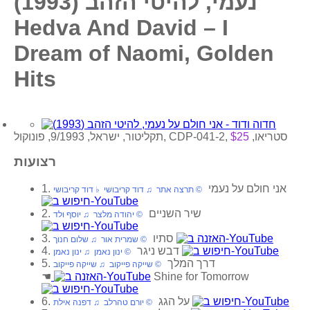
נעמי, להיטי הזהב (1993)
Hedva And David – I
Dream of Naomi, Golden
Hits
תקליטור, ישראל, 9/1993, פונוקול, CDP-041-2, סטריאו,
$25
רצועות
1. אני חולם על נעמי
‏ © תרצה אתר‏ ♫ דוד קריבושי‏ ♭ דוד קריבושי
2. שיר השניים
‏ © יהודה מלצר‏ ♫ יוסף ולד
3. סתיו
‏ © שמרית אור‏ ♫ שלום חנוך
4. דבש ניגר
‏ © ינון נאמן‏ ♫ ינון נאמן
5. דרך המלך
‏ © שייקה פייקוב‏ ♫ שייקה פייקוב
☚
Shine for Tomorrow
6. על הגג
‏ © יורם טהרלב‏ ♫ דפנה אילת