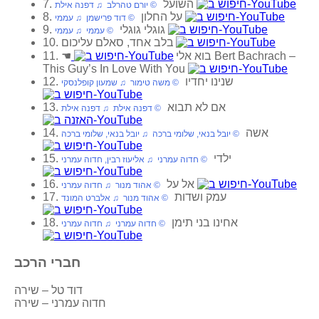
7. השועל
‏ © יורם טהרלב‏ ♫ דפנה אילת
8. על החלון
‏ © דוד פרישמן‏ ♫ עממי
9. גוגלי גוגלי
‏ © עממי‏ ♫ עממי
10. בלב אחד, סאלם עליכום
Bert Bachrach –
11. בוא אלי
☚
This Guy’s In Love With You
12. שנינו יחדיו
‏ © משה טימור‏ ♫ שמעון קופלנסקי
13. אם לא תבוא
‏ © דפנה אילת‏ ♫ דפנה אילת
14. אשה
‏ © יובל בנאי, שלומי ברכה‏ ♫ יובל בנאי, שלומי ברכה
15. ילדי
‏ © חדוה עמרני‏ ♫ אליעוז רבין, חדוה עמרני
16. אל על
‏ © אהוד מנור‏ ♫ חדוה עמרני
17. עמק ושדות
‏ © אהוד מנור‏ ♫ אלברט המונד
18. אחינו בני תימן
‏ © חדוה עמרני‏ ♫ חדוה עמרני
חברי הרכב
דוד טל – שירה
חדוה עמרני – שירה