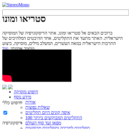
סטריאו ומונו
ברוכים הבאים אל סטריאו ומונו, אתר הדיסקוגרפיה של המוסיקה
הישראלית. האתר מתעד את התקליטים, אחד ההיבטים המלהיבים של
התרבות הישראלית במאה העשרים, המשלב מילים, מוסיקה, ביצוע
עוד...
ועיצוב אמנותי.
חיפוש מוסיקה
מידע נוסף
אודות
חיפוש כללי
שאלות נפוצות
איפה קונים היום תקליטים
100 התקליטים המבוקשים ביותר
מפאז ועד סוף העולם
דיסקוגרפיה
תקליטים למכירה ותקליטים מבוקשים