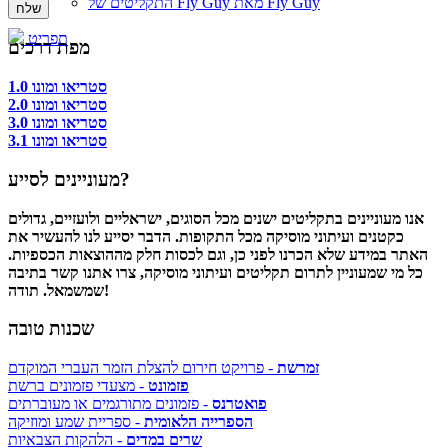
התקליטים של Fly Guy מאת Fly Guy
תפריט
מפת דרכים
סטריאו ומונו 1.0
סטריאו ומונו 2.0
סטריאו ומונו 3.0
סטריאו ומונו 3.1
מעוניינים לסייע?
אנו מעוניינים בתקליטים ישנים מכל הסוגים, ישראליים ולועזיים, גדולים
כקטנים ועיתוני מוסיקה מכל התקופות. הדבר יסייע לנו להעשיר את
האתר במידע שלא הכרנו לפני כן, וגם לכסות חלק מההוצאות הכספיות.
כל מי שמעוניין לתרום תקליטים ועיתוני מוסיקה, צרו אתנו קשר בתיבה
שמשמאל. תודה!
שכנות טובה
זמרשת
- פרויקט חירום להצלת הזמר העברי המוקדם
פזמונט
- מצעדי פזמונים ברשת
פואטרנס
- פזמונים מתורגמים או מעוברתים
הספרייה הלאומית
- ספריית שמע ומוזיקה
שרים במדים
- הלהקות הצבאיות