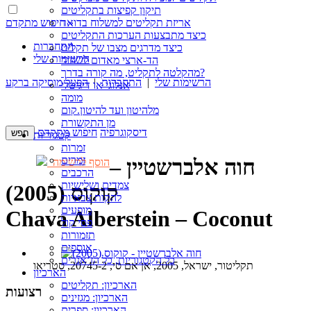
תיקון קפיצות בתקליטים
חיפוש מתקדם »
אריזת תקליטים למשלוח בדואר
כיצד מתבצעות הערכות התקליטים
התחברות
כיצד מדרגים מצבו של תקליט
הרשימות שלי
הד-ארצי מאדום לשחור
מהקלטה לתקליט, מה קורה בדרך?
הרשימות שלי
|
התחברות
|
הפעל מוסיקה ברקע
אנלוגי או דיגיטלי
מומה
מלהיטון ועד להיטון.קום
מן התקשורת
דיסקוגרפיה
חיפוש מתקדם
קטגוריות
זמרות
זמרים
חוה אלברשטיין –
הוסף לרשימה
הרכבים
צמדים ושלישיות
קוקוס (2005)
להקות צבאיות
מופעים
Chava Alberstein – Coconut
פסי קול
תזמורות
אוספים
כל הקטגוריות, כל הז’אנרים
תקליטור, ישראל, 2005, אן אם סי, 20745-2, סטריאו
הארכיון
הארכיון: תקליטים
רצועות
הארכיון: מגזינים
הארכיון: ספרים