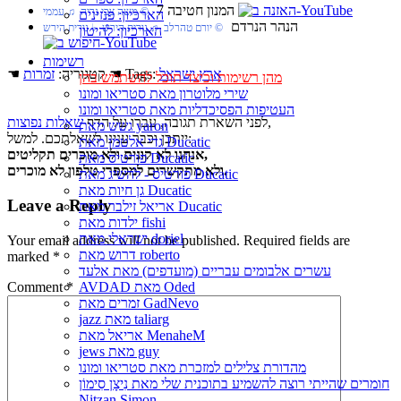
המנון חטיבה 7
© משה צבי נריה ♫ עממי
הארכיון: פנזינים
הנהר הנרדם
© יורם טהרלב ♫ נורית הירש ♭ נורית הירש
הארכיון: להיטון
רשימות
ארץ ישראל
☚ Tags:
☚ קטגוריה:
זמרות
מהן רשימות וכיצד תוכל להשתמש בהן
שירי מלוטרון מאת סטריאו ומונו
העטיפות הפסיכדליות מאת סטריאו ומונו
,
לפני השארת תגובה, עברו על הדף
שאלות נפוצות
גשש מאת yaron
ייתכן וכבר ענינו לשאלתכם. למשל:
גדי אלטמן מאת Ducatic
אנחנו לא קונים ולא מוכרים תקליטים,
פורטיס מאת Ducatic
ולא מתקשרים למספרי טלפון לא מוכרים.
פורטיס - להשיג מאת Ducatic
גן חיות מאת Ducatic
Leave a Reply
אריאל זילבר מאת Ducatic
ילדות מאת fishi
ישראלי מאת doriel
Your email address will not be published.
Required fields are
דרוש מאת roberto
marked
*
עשרים אלבומים עבריים (מועדפים) מאת אלעד
Comment
*
AVDAD מאת Oded
זמרים מאת GadNevo
jazz מאת taliarg
אריאל מאת MenaheM
jews מאת guy
מהדורת צלילים למזכרת מאת סטריאו ומונו
חומרים שהייתי רוצה להשמיע בתוכנית שלי מאת נִיצָן סִימוֹן
Nitzan Simon