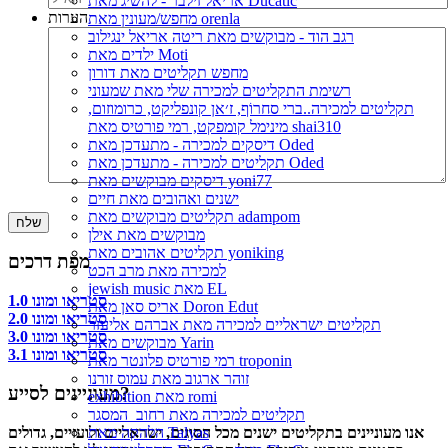
אריאל זילבר - להשיג מאת Ducatic
הערות
מחפש/מעונין מאת orenla
רגב הוד - מבוקשים מאת ריטה אריאל ינגילוב
ילדים מאת Moti
מחפש תקליטים מאת דורון
רשימת התקליטים למכירה שלי מאת שמעוני
תקליטים למכירה..ברי סחרוֹף, ז׳אן קונפליקט, כרומוזום,
מינימל קומפקט, רמי פורטיס מאת shai310
דיסקים למכירה - מתעדכן מאת Oded
תקליטים למכירה - מתעדכן מאת Oded
דיסקים מבוקשים מאת yoni77
ישנים ואהובים מאת חיים
תקליטים מבוקשים מאת adampom
מבוקשים מאת אילן
תקליטים אהובים מאת yoniking
מפת דרכים
למכירה מאת מרב הכט
jewish music מאת EL
סטריאו ומונו 1.0
אריס סאן מאת Doron Edut
סטריאו ומונו 2.0
תקליטים ישראליים למכירה מאת אברהם אליעזר
סטריאו ומונו 3.0
מבוקשים מאת Yarin
סטריאו ומונו 3.1
רמי פורטיס פלונטר מאת troponin
זוהר ארגוב מאת עמוס זורנו
מעוניינים לסייע?
exhibition מאת romi
תקליטים למכירה מאת רחוב_המסגר
אנו מעוניינים בתקליטים ישנים מכל הסוגים, ישראליים ולועזיים, גדולים
הלהקה מאת Talyas