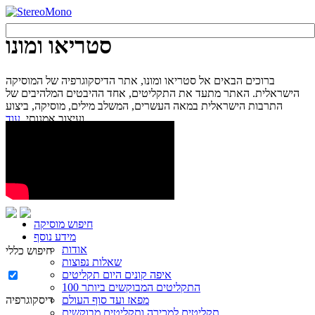
סטריאו ומונו
ברוכים הבאים אל סטריאו ומונו, אתר הדיסקוגרפיה של המוסיקה
הישראלית. האתר מתעד את התקליטים, אחד ההיבטים המלהיבים של
התרבות הישראלית במאה העשרים, המשלב מילים, מוסיקה, ביצוע
עוד...
ועיצוב אמנותי.
חיפוש מוסיקה
מידע נוסף
אודות
חיפוש כללי
שאלות נפוצות
איפה קונים היום תקליטים
100 התקליטים המבוקשים ביותר
מפאז ועד סוף העולם
דיסקוגרפיה
תקליטים למכירה ותקליטים מבוקשים