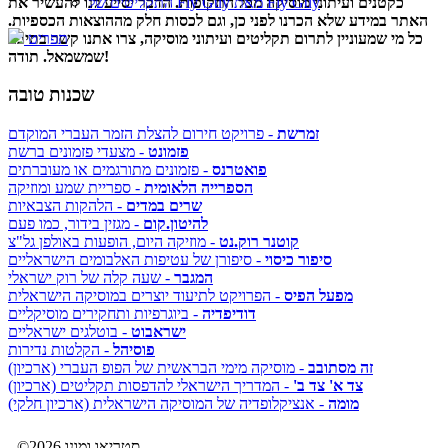
כקטנים ועיתוני מוסיקה מכל התקופות. הדבר יסייע לנו להעשיר את
התקליטים של Fly Guy מאת Fly Guy
האתר במידע שלא הכרנו לפני כן, וגם לכסות חלק מההוצאות הכספיות.
כל מי שמעוניין לתרום תקליטים ועיתוני מוסיקה, צרו אתנו קשר בתיבה
תפריט
שמשמאל. תודה!
שכנות טובה
זמרשת
- פרויקט חירום להצלת הזמר העברי המוקדם
פזמונט
- מצעדי פזמונים ברשת
פואטרנס
- פזמונים מתורגמים או מעוברתים
הספרייה הלאומית
- ספריית שמע ומוזיקה
שרים במדים
- הלהקות הצבאיות
להיטון.קום
- מגזין בידור, כמו פעם
קוטנר רוק.נט
- מוזיקה היום, הופעות באולפן גל"צ
סיפור כיסוי
- סיפורן של עטיפות האלבומים הישראליים
המגבר
- שעה קלה של רוק ישראלי
מפעל הפיס
- הפרויקט לתיעוד יוצרים במוסיקה הישראלית
דודיפדיה
- ביוגרפיות ותחקירים מוסיקליים
ישראבוט
- בוטלגים ישראליים
פוסיהל
- הקלטות נדירות
זה מסתובב
- מוסיקה מימי הבראשית של הפופ העברי (ארכיון)
צד א' צד ב'
- המדריך הישראלי להדפסות תקליטים (ארכיון)
מומה
- אנציקלופדיה של המוסיקה הישראלית (ארכיון חלקי)
©2026 סטריאו ומונו