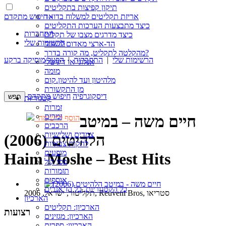
תיקון קפיצות בתקליטים
חיפוש מתקדם »
אריזת תקליטים למשלוח בדואר
כיצד מתבצעות הערכות התקליטים
התחברות
כיצד מדרגים מצבו של תקליט
הרשימות שלי
הד-ארצי מאדום לשחור
מהקלטה לתקליט, מה קורה בדרך?
הרשימות שלי
|
התחברות
|
הפעל מוסיקה ברקע
אנלוגי או דיגיטלי
מומה
מלהיטון ועד להיטון.קום
מן התקשורת
דיסקוגרפיה
חיפוש מתקדם
קטגוריות
זמרות
זמרים
חיים משה – במיטב
הוסף לרשימה
הרכבים
צמדים ושלישיות
הלהיטים (2006)
להקות צבאיות
מופעים
Haim Moshe – Best Hits
פסי קול
תזמורות
אוספים
כל הקטגוריות, כל הז’אנרים
תקליטור, ישראל, 2006, Reuveni Bros, סטריאו
הארכיון
הארכיון: תקליטים
רצועות
הארכיון: מגזינים
הארכיון: ספרים