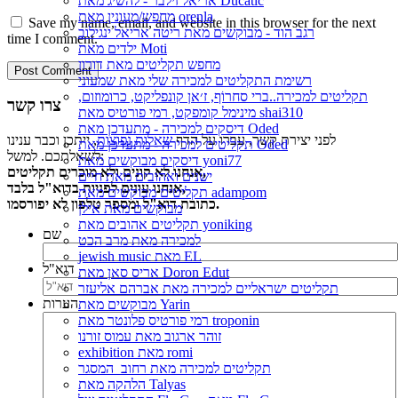
אריאל זילבר - להשיג מאת Ducatic
מחפש/מעונין מאת orenla
Save my name, email, and website in this browser for the next
רגב הוד - מבוקשים מאת ריטה אריאל ינגילוב
time I comment.
ילדים מאת Moti
מחפש תקליטים מאת דורון
רשימת התקליטים למכירה שלי מאת שמעוני
תקליטים למכירה..ברי סחרוֹף, ז׳אן קונפליקט, כרומוזום,
צרו קשר
מינימל קומפקט, רמי פורטיס מאת shai310
דיסקים למכירה - מתעדכן מאת Oded
לפני יצירת קשר, עברו על הדף
שאלות נפוצות
, ייתכן וכבר ענינו
תקליטים למכירה - מתעדכן מאת Oded
לשאלתכם. למשל:
דיסקים מבוקשים מאת yoni77
אנחנו לא קונים ולא מוכרים תקליטים,
ישנים ואהובים מאת חיים
אנחנו עונים לפניות בדוא"ל בלבד,
תקליטים מבוקשים מאת adampom
כתובת דוא"ל ומספר טלפון לא יפורסמו.
מבוקשים מאת אילן
תקליטים אהובים מאת yoniking
שם
למכירה מאת מרב הכט
jewish music מאת EL
דוא"ל
אריס סאן מאת Doron Edut
תקליטים ישראליים למכירה מאת אברהם אליעזר
הערות
מבוקשים מאת Yarin
רמי פורטיס פלונטר מאת troponin
זוהר ארגוב מאת עמוס זורנו
exhibition מאת romi
תקליטים למכירה מאת רחוב_המסגר
הלהקה מאת Talyas