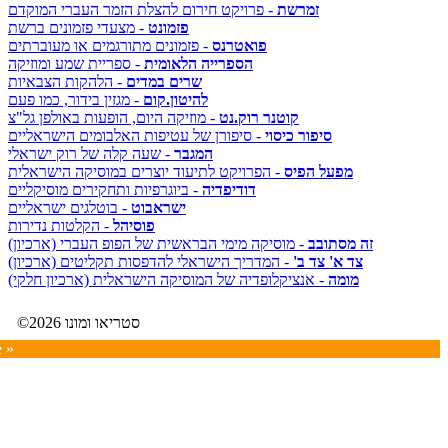
זמרשת
- פרויקט חירום להצלת הזמר העברי המוקדם
פזמונט
- מצעדי פזמונים ברשת
פואטרנס
- פזמונים מתורגמים או מעוברתים
הספרייה הלאומית
- ספריית שמע ומוזיקה
שרים במדים
- הלהקות הצבאיות
להיטון.קום
- מגזין בידור, כמו פעם
קוטנר רוק.נט
- מוזיקה היום, הופעות באולפן גל"צ
סיפור כיסוי
- סיפורן של עטיפות האלבומים הישראליים
המגבר
- שעה קלה של רוק ישראלי
מפעל הפיס
- הפרויקט לתיעוד יוצרים במוסיקה הישראלית
דודיפדיה
- ביוגרפיות ותחקירים מוסיקליים
ישראבוט
- בוטלגים ישראליים
פוסיהל
- הקלטות נדירות
זה מסתובב
- מוסיקה מימי הבראשית של הפופ העברי (ארכיון)
צד א' צד ב'
- המדריך הישראלי להדפסות תקליטים (ארכיון)
מומה
- אנציקלופדיה של המוסיקה הישראלית (ארכיון חלקי)
©2026 סטריאו ומונו
e »