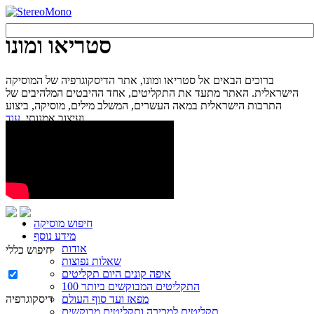
סטריאו ומונו
ברוכים הבאים אל סטריאו ומונו, אתר הדיסקוגרפיה של המוסיקה
הישראלית. האתר מתעד את התקליטים, אחד ההיבטים המלהיבים של
התרבות הישראלית במאה העשרים, המשלב מילים, מוסיקה, ביצוע
עוד...
ועיצוב אמנותי.
חיפוש מוסיקה
מידע נוסף
אודות
חיפוש כללי
שאלות נפוצות
איפה קונים היום תקליטים
100 התקליטים המבוקשים ביותר
מפאז ועד סוף העולם
דיסקוגרפיה
תקליטים למכירה ותקליטים מבוקשים