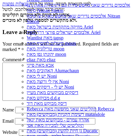
,
לפני השארת תגובה, עברו על הדף
שאלות נפוצות
אלבומים נדירים שאני מחפש פיזית וגם דיגיטלית מאת נִיצָן
ייתכן וכבר ענינו לשאלתכם. למשל:
סִימוֹן Nitzan Simon
אנחנו לא קונים ולא מוכרים תקליטים,
אלבומים נדירים שאני מחפש מאת נִיצָן סִימוֹן Nitzan
ולא מתקשרים למספרי טלפון לא מוכרים.
Simon
מוזיקה מתקדמת בישראל מאת Ariel
Leave a Reply
אלבומים ישראלים פורצי דרך מאת Ariel
Wantlist מאת tapsp
סינגלים להוסיף מאת moon
Your email address will not be published.
Required fields are
טרילוגיה מאת moon
marked
*
יהונתן גפן מאת moon
Comment
*
eliaz מאת eliaz
אבא מאת פייגי
האהובים מאת Alumachaun
יש לי מאת Noni
אין לי ורוצה מאת Noni
יש לי - דיסקים מאת Noni
דיסקים מבוקשים מאת מעיין
מבוקש מאת d.d.g
דיסק מבוקש מאת דוד
Rebecca תקליטים שאני מחפשת מאת Rebecca
Name
רשימת הקניות (מבוקשים) מאת matandole
אהרון עמרם - מבוקשים מאת יגאל
Email
תקליטים שלי למכירה מאת אפי
גן חיות להשיג (מבוקשים) מאת Ducatic
Website