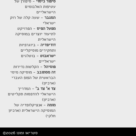
סיפור כיסוי
- סיפורן של
עטיפות האלבומים
הישראליים
המגבר
- שעה קלה של רוק
ישראלי
מפעל הפיס
- הפרויקט
לתיעוד יוצרים במוסיקה
הישראלית
דודיפדיה
- ביוגרפיות
ותחקירים מוסיקליים
ישראבוט
- בוטלגים
ישראליים
פוסיהל
- הקלטות נדירות
זה מסתובב
- מוסיקה מימי
הבראשית של הפופ העברי
(ארכיון)
צד א' צד ב'
- המדריך
הישראלי להדפסות תקליטים
(ארכיון)
מומה
- אנציקלופדיה של
המוסיקה הישראלית (ארכיון
חלקי)
©2026 סטריאו ומונו