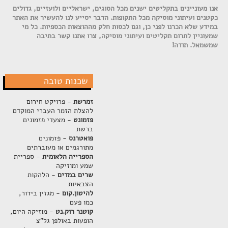
אנו מעוניינים בתקליטים ישנים מכל הסוגים, ישראליים ולועזיים, גדולים
כקטנים ועיתוני מוסיקה מכל התקופות. הדבר יסייע לנו להעשיר את האתר
במידע שלא הכרנו לפני כן, וגם לכסות חלק מההוצאות הכספיות. כל מי
שמעוניין לתרום תקליטים ועיתוני מוסיקה, צרו אתנו קשר בתיבה
שמשמאל. תודה!
שכנות טובה
זמרשת
- פרויקט חירום
להצלת הזמר העברי המוקדם
פזמונט
- מצעדי פזמונים
ברשת
פואטרנס
- פזמונים
מתורגמים או מעוברתים
הספרייה הלאומית
- ספריית
שמע ומוזיקה
שרים במדים
- הלהקות
הצבאיות
להיטון.קום
- מגזין בידור,
כמו פעם
קוטנר רוק.נט
- מוזיקה היום,
הופעות באולפן גל"צ