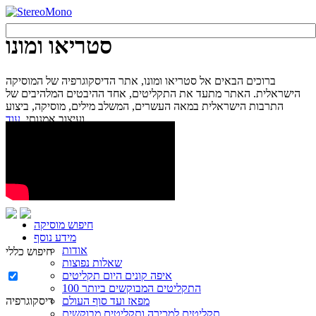
סטריאו ומונו
ברוכים הבאים אל סטריאו ומונו, אתר הדיסקוגרפיה של המוסיקה
הישראלית. האתר מתעד את התקליטים, אחד ההיבטים המלהיבים של
התרבות הישראלית במאה העשרים, המשלב מילים, מוסיקה, ביצוע
עוד...
ועיצוב אמנותי.
חיפוש מוסיקה
מידע נוסף
אודות
חיפוש כללי
שאלות נפוצות
איפה קונים היום תקליטים
100 התקליטים המבוקשים ביותר
מפאז ועד סוף העולם
דיסקוגרפיה
תקליטים למכירה ותקליטים מבוקשים