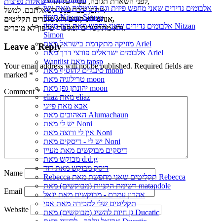
,
לפני השארת תגובה, עברו על הדף
שאלות נפוצות
אלבומים נדירים שאני מחפש פיזית וגם דיגיטלית מאת נִיצָן
ייתכן וכבר ענינו לשאלתכם. למשל:
סִימוֹן Nitzan Simon
אנחנו לא קונים ולא מוכרים תקליטים,
אלבומים נדירים שאני מחפש מאת נִיצָן סִימוֹן Nitzan
ולא מתקשרים למספרי טלפון לא מוכרים.
Simon
מוזיקה מתקדמת בישראל מאת Ariel
Leave a Reply
אלבומים ישראלים פורצי דרך מאת Ariel
Wantlist מאת tapsp
Your email address will not be published.
Required fields are
סינגלים להוסיף מאת moon
marked
*
טרילוגיה מאת moon
יהונתן גפן מאת moon
Comment
*
eliaz מאת eliaz
אבא מאת פייגי
האהובים מאת Alumachaun
יש לי מאת Noni
אין לי ורוצה מאת Noni
יש לי - דיסקים מאת Noni
דיסקים מבוקשים מאת מעיין
מבוקש מאת d.d.g
דיסק מבוקש מאת דוד
Name
Rebecca תקליטים שאני מחפשת מאת Rebecca
רשימת הקניות (מבוקשים) מאת matandole
Email
אהרון עמרם - מבוקשים מאת יגאל
תקליטים שלי למכירה מאת אפי
Website
גן חיות להשיג (מבוקשים) מאת Ducatic