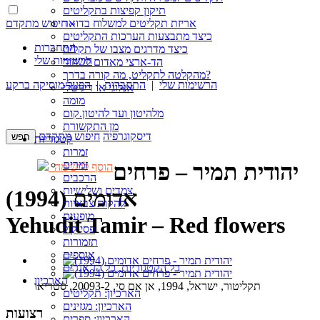
תיקון קפיצות בתקליטים
חיפוש מתקדם »
אריזת תקליטים למשלוח בדואר
כיצד מתבצעות הערכות התקליטים
התחברות
כיצד מדרגים מצבו של תקליט
הרשימות שלי
הד-ארצי מאדום לשחור
מהקלטה לתקליט, מה קורה בדרך?
הרשימות שלי
|
התחברות
|
הפעל מוסיקה ברקע
אנלוגי או דיגיטלי
מומה
מלהיטון ועד להיטון.קום
מן התקשורת
דיסקוגרפיה
חיפוש מתקדם
קטגוריות
זמרות
זמרים
יהודית תמיר – פרחים
הוסף לרשימה
הרכבים
צמדים ושלישיות
אדומים (1994)
להקות צבאיות
מופעים
Yehudit Tamir – Red flowers
פסי קול
תזמורות
אוספים
כל הקטגוריות, כל הז’אנרים
הארכיון
תקליטור, ישראל, 1994, אן אם סי, 20093-2, סטריאו
הארכיון: תקליטים
הארכיון: מגזינים
רצועות
הארכיון: ספרים