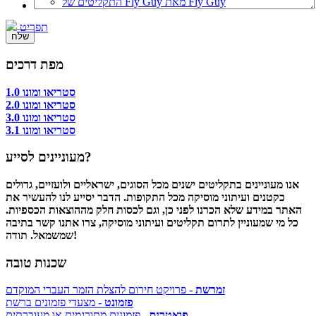
התקליטים של Fly Guy מאת Fly Guy
תפריט
מפת דרכים
סטריאו ומונו 1.0
סטריאו ומונו 2.0
סטריאו ומונו 3.0
סטריאו ומונו 3.1
מעוניינים לסייע?
אנו מעוניינים בתקליטים ישנים מכל הסוגים, ישראליים ולועזיים, גדולים
כקטנים ועיתוני מוסיקה מכל התקופות. הדבר יסייע לנו להעשיר את
האתר במידע שלא הכרנו לפני כן, וגם לכסות חלק מההוצאות הכספיות.
כל מי שמעוניין לתרום תקליטים ועיתוני מוסיקה, צרו אתנו קשר בתיבה
שמשמאל. תודה!
שכנות טובה
זמרשת
- פרויקט חירום להצלת הזמר העברי המוקדם
פזמונט
- מצעדי פזמונים ברשת
פואטרנס
- פזמונים מתורגמים או מעוברתים