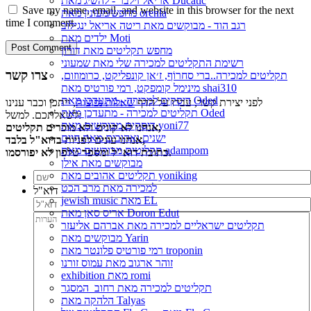
אריאל זילבר - להשיג מאת Ducatic
Save my name, email, and website in this browser for the next
מחפש/מעונין מאת orenla
time I comment.
רגב הוד - מבוקשים מאת ריטה אריאל ינגילוב
ילדים מאת Moti
מחפש תקליטים מאת דורון
רשימת התקליטים למכירה שלי מאת שמעוני
צרו קשר
תקליטים למכירה..ברי סחרוֹף, ז׳אן קונפליקט, כרומוזום,
מינימל קומפקט, רמי פורטיס מאת shai310
דיסקים למכירה - מתעדכן מאת Oded
לפני יצירת קשר, עברו על הדף
שאלות נפוצות
, ייתכן וכבר ענינו
תקליטים למכירה - מתעדכן מאת Oded
לשאלתכם. למשל:
דיסקים מבוקשים מאת yoni77
אנחנו לא קונים ולא מוכרים תקליטים,
ישנים ואהובים מאת חיים
אנחנו עונים לפניות בדוא"ל בלבד,
תקליטים מבוקשים מאת adampom
כתובת דוא"ל ומספר טלפון לא יפורסמו.
מבוקשים מאת אילן
תקליטים אהובים מאת yoniking
למכירה מאת מרב הכט
דוא"ל
jewish music מאת EL
אריס סאן מאת Doron Edut
תקליטים ישראליים למכירה מאת אברהם אליעזר
מבוקשים מאת Yarin
רמי פורטיס פלונטר מאת troponin
זוהר ארגוב מאת עמוס זורנו
exhibition מאת romi
תקליטים למכירה מאת רחוב_המסגר
הלהקה מאת Talyas