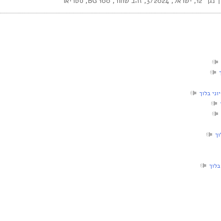
וני בלוך
וך
בלוך