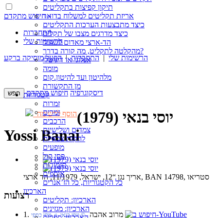
תיקון קפיצות בתקליטים
חיפוש מתקדם »
אריזת תקליטים למשלוח בדואר
כיצד מתבצעות הערכות התקליטים
התחברות
כיצד מדרגים מצבו של תקליט
הרשימות שלי
הד-ארצי מאדום לשחור
מהקלטה לתקליט, מה קורה בדרך?
הרשימות שלי
|
התחברות
|
הפעל מוסיקה ברקע
אנלוגי או דיגיטלי
מומה
מלהיטון ועד להיטון.קום
מן התקשורת
דיסקוגרפיה
חיפוש מתקדם
קטגוריות
זמרות
זמרים
יוסי בנאי (1979)
הוסף לרשימה
הרכבים
צמדים ושלישיות
Yossi Banai
להקות צבאיות
מופעים
פסי קול
תזמורות
אוספים
אריך נגן “12, ישראל, 11/1979, הד ארצי, BAN 14798, סטריאו
כל הקטגוריות, כל הז’אנרים
הארכיון
רצועות
הארכיון: תקליטים
הארכיון: מגזינים
1. מרוב אהבה
‏ © יוסי בנאי‏ ♫ מתי כספי
הארכיון: ספרים