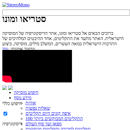
סטריאו ומונו
ברוכים הבאים אל סטריאו ומונו, אתר הדיסקוגרפיה של המוסיקה
הישראלית. האתר מתעד את התקליטים, אחד ההיבטים המלהיבים של
התרבות הישראלית במאה העשרים, המשלב מילים, מוסיקה, ביצוע
עוד...
ועיצוב אמנותי.
חיפוש מוסיקה
מידע נוסף
אודות
חיפוש כללי
שאלות נפוצות
איפה קונים היום תקליטים
100 התקליטים המבוקשים ביותר
מפאז ועד סוף העולם
דיסקוגרפיה
תקליטים למכירה ותקליטים מבוקשים