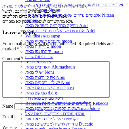
אלבומים נדירים שאני מחפש פיזית וגם דיגיטלית מאת נִיצָן
,
לפני השארת תגובה, עברו על הדף
שאלות נפוצות
סִימוֹן Nitzan Simon
ייתכן וכבר ענינו לשאלתכם. למשל:
אלבומים נדירים שאני מחפש מאת נִיצָן סִימוֹן Nitzan
אנחנו לא קונים ולא מוכרים תקליטים,
Simon
ולא מתקשרים למספרי טלפון לא מוכרים.
מוזיקה מתקדמת בישראל מאת Ariel
אלבומים ישראלים פורצי דרך מאת Ariel
Leave a Reply
Wantlist מאת tapsp
סינגלים להוסיף מאת moon
Your email address will not be published.
Required fields are
טרילוגיה מאת moon
marked
*
יהונתן גפן מאת moon
eliaz מאת eliaz
Comment
*
אבא מאת פייגי
האהובים מאת Alumachaun
יש לי מאת Noni
אין לי ורוצה מאת Noni
יש לי - דיסקים מאת Noni
דיסקים מבוקשים מאת מעיין
מבוקש מאת d.d.g
דיסק מבוקש מאת דוד
Rebecca תקליטים שאני מחפשת מאת Rebecca
Name
רשימת הקניות (מבוקשים) מאת matandole
אהרון עמרם - מבוקשים מאת יגאל
Email
תקליטים שלי למכירה מאת אפי
גן חיות להשיג (מבוקשים) מאת Ducatic
Website