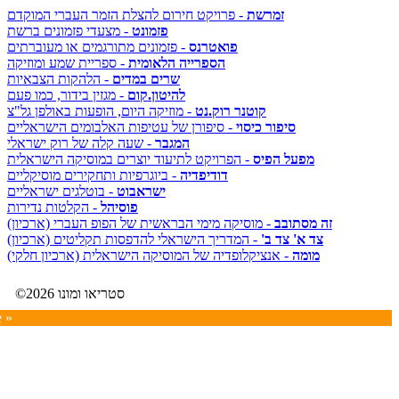
זמרשת
- פרויקט חירום להצלת הזמר העברי המוקדם
פזמונט
- מצעדי פזמונים ברשת
פואטרנס
- פזמונים מתורגמים או מעוברתים
הספרייה הלאומית
- ספריית שמע ומוזיקה
שרים במדים
- הלהקות הצבאיות
להיטון.קום
- מגזין בידור, כמו פעם
קוטנר רוק.נט
- מוזיקה היום, הופעות באולפן גל"צ
סיפור כיסוי
- סיפורן של עטיפות האלבומים הישראליים
המגבר
- שעה קלה של רוק ישראלי
מפעל הפיס
- הפרויקט לתיעוד יוצרים במוסיקה הישראלית
דודיפדיה
- ביוגרפיות ותחקירים מוסיקליים
ישראבוט
- בוטלגים ישראליים
פוסיהל
- הקלטות נדירות
זה מסתובב
- מוסיקה מימי הבראשית של הפופ העברי (ארכיון)
צד א' צד ב'
- המדריך הישראלי להדפסות תקליטים (ארכיון)
מומה
- אנציקלופדיה של המוסיקה הישראלית (ארכיון חלקי)
©2026 סטריאו ומונו
e »