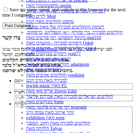
אריאל זילבר - להשיג מאת Ducatic
מחפש/מעונין מאת orenla
Save my name, email, and website in this browser for the next
רגב הוד - מבוקשים מאת ריטה אריאל ינגילוב
time I comment.
ילדים מאת Moti
מחפש תקליטים מאת דורון
רשימת התקליטים למכירה שלי מאת שמעוני
תקליטים למכירה..ברי סחרוֹף, ז׳אן קונפליקט, כרומוזום,
צרו קשר
מינימל קומפקט, רמי פורטיס מאת shai310
דיסקים למכירה - מתעדכן מאת Oded
תקליטים למכירה - מתעדכן מאת Oded
לפני יצירת קשר, עברו על הדף
שאלות נפוצות
, ייתכן וכבר ענינו
דיסקים מבוקשים מאת yoni77
לשאלתכם. למשל:
ישנים ואהובים מאת חיים
אנחנו לא קונים ולא מוכרים תקליטים,
תקליטים מבוקשים מאת adampom
אנחנו עונים לפניות בדוא"ל בלבד,
מבוקשים מאת אילן
כתובת דוא"ל ומספר טלפון לא יפורסמו.
תקליטים אהובים מאת yoniking
למכירה מאת מרב הכט
שם
jewish music מאת EL
אריס סאן מאת Doron Edut
דוא"ל
תקליטים ישראליים למכירה מאת אברהם אליעזר
מבוקשים מאת Yarin
הערות
רמי פורטיס פלונטר מאת troponin
זוהר ארגוב מאת עמוס זורנו
exhibition מאת romi
תקליטים למכירה מאת רחוב_המסגר
הלהקה מאת Talyas