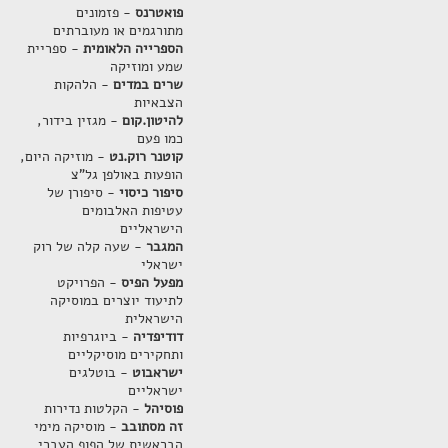
פואטרנס
- פזמונים
מתורגמים או מעוברתים
הספרייה הלאומית
- ספריית
שמע ומוזיקה
שרים במדים
- הלהקות
הצבאיות
להיטון.קום
- מגזין בידור,
כמו פעם
קוטנר רוק.נט
- מוזיקה היום,
הופעות באולפן גל"צ
סיפור כיסוי
- סיפורן של
עטיפות האלבומים
הישראליים
המגבר
- שעה קלה של רוק
ישראלי
מפעל הפיס
- הפרויקט
לתיעוד יוצרים במוסיקה
הישראלית
דודיפדיה
- ביוגרפיות
ותחקירים מוסיקליים
ישראבוט
- בוטלגים
ישראליים
פוסיהל
- הקלטות נדירות
זה מסתובב
- מוסיקה מימי
הבראשית של הפופ העברי