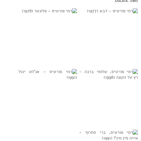
מאת: Ducatic
רמי פורטיס – דבש
רמי פורטיס –
(1977)
פלונטר (1978)
למידע נוסף
למידע נוסף
רמי פורטיס,
רמי פורטיס –
שלומי ברכה – רץ על
אנ’לא יכול (1991)
הקצה (1998)