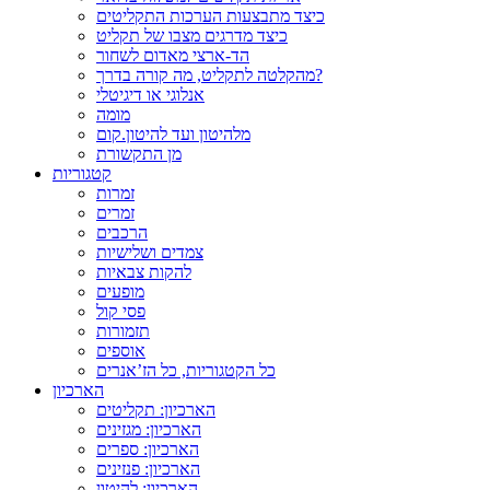
כיצד מתבצעות הערכות התקליטים
כיצד מדרגים מצבו של תקליט
הד-ארצי מאדום לשחור
מהקלטה לתקליט, מה קורה בדרך?
אנלוגי או דיגיטלי
מומה
מלהיטון ועד להיטון.קום
מן התקשורת
קטגוריות
זמרות
זמרים
הרכבים
צמדים ושלישיות
להקות צבאיות
מופעים
פסי קול
תזמורות
אוספים
כל הקטגוריות, כל הז’אנרים
הארכיון
הארכיון: תקליטים
הארכיון: מגזינים
הארכיון: ספרים
הארכיון: פנזינים
הארכיון: להיטון