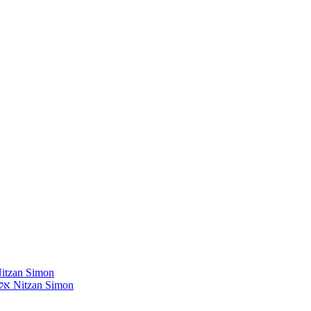
חומרים שהייתי רוצה להשמיע בתוכנית שלי מאת נִיצָן סִימוֹן mon
אלבומים נדירים שאני מחפש פיזית וגם דיגיטלית מאת נִיצָן סִימוֹן Nitzan Simon