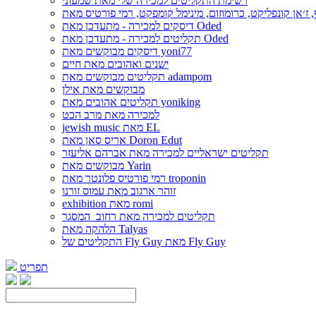
רשימת התקליטים למכירה שלי מאת שמעוני
דיסקים למכירה - מתעדכן מאת Oded
תקליטים למכירה - מתעדכן מאת Oded
דיסקים מבוקשים מאת yoni77
ישנים ואהובים מאת חיים
תקליטים מבוקשים מאת adampom
מבוקשים מאת אילן
תקליטים אהובים מאת yoniking
למכירה מאת מרב הכט
jewish music מאת EL
אריס סאן מאת Doron Edut
תקליטים ישראליים למכירה מאת אברהם אליעזר
מבוקשים מאת Yarin
רמי פורטיס פלונטר מאת troponin
זוהר ארגוב מאת עמוס זורנו
exhibition מאת romi
תקליטים למכירה מאת רחוב_המסגר
הלהקה מאת Talyas
התקליטים של Fly Guy מאת Fly Guy
תפריט