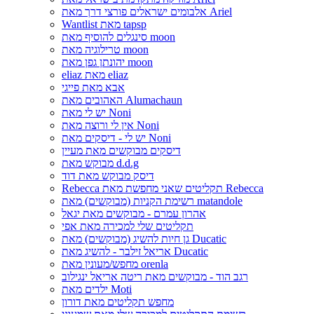
אלבומים ישראלים פורצי דרך מאת Ariel
Wantlist מאת tapsp
סינגלים להוסיף מאת moon
טרילוגיה מאת moon
יהונתן גפן מאת moon
eliaz מאת eliaz
אבא מאת פייגי
האהובים מאת Alumachaun
יש לי מאת Noni
אין לי ורוצה מאת Noni
יש לי - דיסקים מאת Noni
דיסקים מבוקשים מאת מעיין
מבוקש מאת d.d.g
דיסק מבוקש מאת דוד
Rebecca תקליטים שאני מחפשת מאת Rebecca
רשימת הקניות (מבוקשים) מאת matandole
אהרון עמרם - מבוקשים מאת יגאל
תקליטים שלי למכירה מאת אפי
גן חיות להשיג (מבוקשים) מאת Ducatic
אריאל זילבר - להשיג מאת Ducatic
מחפש/מעונין מאת orenla
רגב הוד - מבוקשים מאת ריטה אריאל ינגילוב
ילדים מאת Moti
מחפש תקליטים מאת דורון