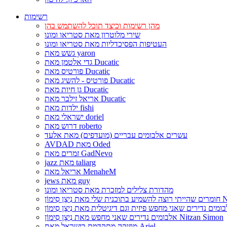
רשימות
מהן רשימות וכיצד תוכל להשתמש בהן
שירי מלוטרון מאת סטריאו ומונו
העטיפות הפסיכדליות מאת סטריאו ומונו
גשש מאת yaron
גדי אלטמן מאת Ducatic
פורטיס מאת Ducatic
פורטיס - להשיג מאת Ducatic
גן חיות מאת Ducatic
אריאל זילבר מאת Ducatic
ילדות מאת fishi
ישראלי מאת doriel
דרוש מאת roberto
עשרים אלבומים עבריים (מועדפים) מאת אלעד
AVDAD מאת Oded
זמרים מאת GadNevo
jazz מאת taliarg
אריאל מאת MenaheM
jews מאת guy
מהדורת צלילים למזכרת מאת סטריאו ומונו
Nitzan Si
אלבומים נדירים שאני מחפש מאת נִיצָן סִימוֹן Nitzan Simon
מוזיקה מתקדמת בישראל מאת Ariel