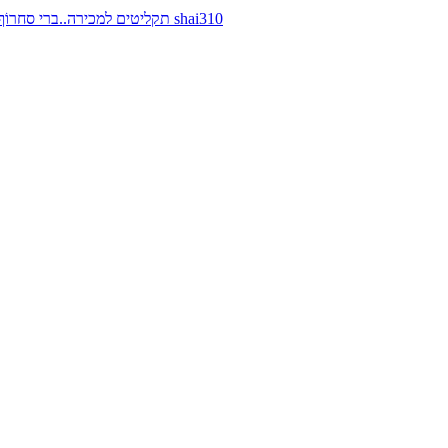
תקליטים למכירה..ברי סחרוֹף, ז׳אן קונפליקט, כרומוזום, מינימל קומפקט, רמי פורטיס מאת shai310