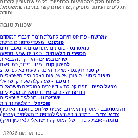
לכסות חלק מההוצאות הכספיות. כל מי שמעוניין לתרום
תקליטים ועיתוני מוסיקה, צרו אתנו קשר בתיבה שמשמאל.
תודה!
שכנות טובה
זמרשת
- פרויקט חירום להצלת הזמר העברי המוקדם
פזמונט
- מצעדי פזמונים ברשת
פואטרנס
- פזמונים מתורגמים או מעוברתים
הספרייה הלאומית
- ספריית שמע ומוזיקה
שרים במדים
- הלהקות הצבאיות
להיטון.קום
- מגזין בידור, כמו פעם
קוטנר רוק.נט
- מוזיקה היום, הופעות באולפן גל"צ
סיפור כיסוי
- סיפורן של עטיפות האלבומים הישראליים
המגבר
- שעה קלה של רוק ישראלי
מפעל הפיס
- הפרויקט לתיעוד יוצרים במוסיקה הישראלית
דודיפדיה
- ביוגרפיות ותחקירים מוסיקליים
ישראבוט
- בוטלגים ישראליים
פוסיהל
- הקלטות נדירות
זה מסתובב
- מוסיקה מימי הבראשית של הפופ העברי (ארכיון)
צד א' צד ב'
- המדריך הישראלי להדפסות תקליטים (ארכיון)
מומה
- אנציקלופדיה של המוסיקה הישראלית (ארכיון חלקי)
©2026 סטריאו ומונו