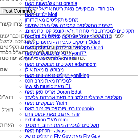
מחפש/מעונין מאת orenla
רגב הוד - מבוקשים מאת ריטה אריאל ינגילוב
ילדים מאת Moti
מחפש תקליטים מאת דורון
צרו קשר
רשימת התקליטים למכירה שלי מאת שמעוני
תקליטים למכירה..ברי סחרוֹף, ז׳אן קונפליקט, כרומוזום,
לפני יצירת קשר, עברו על הדף
שאלות נפוצות
, ייתכן וכבר ענינו
מינימל קומפקט, רמי פורטיס מאת shai310
לשאלתכם. למשל:
דיסקים למכירה - מתעדכן מאת Oded
אנחנו לא קונים ולא מוכרים תקליטים,
תקליטים למכירה - מתעדכן מאת Oded
אנחנו עונים לפניות בדוא"ל בלבד,
דיסקים מבוקשים מאת yoni77
כתובת דוא"ל ומספר טלפון לא יפורסמו.
ישנים ואהובים מאת חיים
תקליטים מבוקשים מאת adampom
שם
מבוקשים מאת אילן
תקליטים אהובים מאת yoniking
למכירה מאת מרב הכט
jewish music מאת EL
אריס סאן מאת Doron Edut
דוא"ל
תקליטים ישראליים למכירה מאת אברהם אליעזר
מבוקשים מאת Yarin
רמי פורטיס פלונטר מאת troponin
זוהר ארגוב מאת עמוס זורנו
exhibition מאת romi
הערות
תקליטים למכירה מאת רחוב_המסגר
הלהקה מאת Talyas
התקליטים של Fly Guy מאת Fly Guy