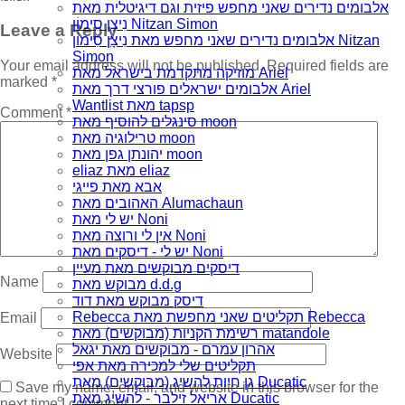
אלבומים נדירים שאני מחפש פיזית וגם דיגיטלית מאת
נִיצָן סִימוֹן Nitzan Simon
Leave a Reply
אלבומים נדירים שאני מחפש מאת נִיצָן סִימוֹן Nitzan
Simon
Your email address will not be published.
Required fields are
מוזיקה מתקדמת בישראל מאת Ariel
marked
*
אלבומים ישראלים פורצי דרך מאת Ariel
Wantlist מאת tapsp
Comment
*
סינגלים להוסיף מאת moon
טרילוגיה מאת moon
יהונתן גפן מאת moon
eliaz מאת eliaz
אבא מאת פייגי
האהובים מאת Alumachaun
יש לי מאת Noni
אין לי ורוצה מאת Noni
יש לי - דיסקים מאת Noni
דיסקים מבוקשים מאת מעיין
Name
מבוקש מאת d.d.g
דיסק מבוקש מאת דוד
Rebecca תקליטים שאני מחפשת מאת Rebecca
Email
רשימת הקניות (מבוקשים) מאת matandole
אהרון עמרם - מבוקשים מאת יגאל
Website
תקליטים שלי למכירה מאת אפי
גן חיות להשיג (מבוקשים) מאת Ducatic
Save my name, email, and website in this browser for the
אריאל זילבר - להשיג מאת Ducatic
next time I comment.