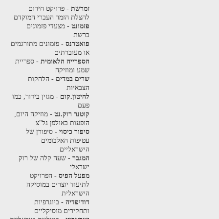
זמרשת
- פרויקט חירום
להצלת הזמר העברי המוקדם
פזמונט
- מצעדי פזמונים
ברשת
פואטרנס
- פזמונים מתורגמים
או מעוברתים
הספרייה הלאומית
- ספריית
שמע ומוזיקה
שרים במדים
- הלהקות
הצבאיות
להיטון.קום
- מגזין בידור, כמו
פעם
קוטנר רוק.נט
- מוזיקה היום,
הופעות באולפן גל"צ
סיפור כיסוי
- סיפורן של
עטיפות האלבומים
הישראליים
המגבר
- שעה קלה של רוק
ישראלי
מפעל הפיס
- הפרויקט
לתיעוד יוצרים במוסיקה
הישראלית
דודיפדיה
- ביוגרפיות
ותחקירים מוסיקליים