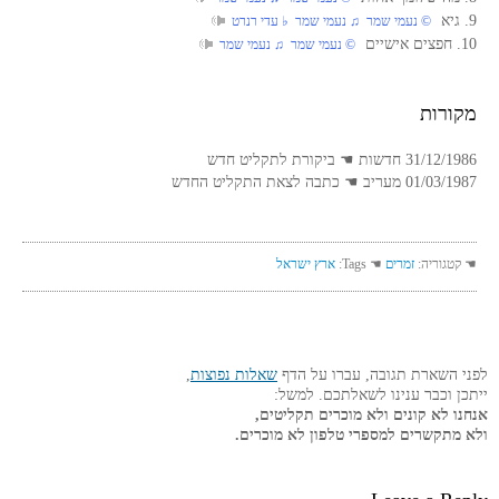
9. גיא
‏ © נעמי שמר‏ ♫ נעמי שמר‏ ♭ עדי רנרט
10. חפצים אישיים
‏ © נעמי שמר‏ ♫ נעמי שמר
מקורות
31/12/1986 חדשות ☚ ביקורת לתקליט חדש
01/03/1987 מעריב ☚ כתבה לצאת התקליט החדש
☚ קטגוריה:
זמרים
☚ Tags:
ארץ ישראל
לפני השארת תגובה, עברו על הדף
שאלות נפוצות
,
ייתכן וכבר ענינו לשאלתכם. למשל:
אנחנו לא קונים ולא מוכרים תקליטים,
ולא מתקשרים למספרי טלפון לא מוכרים.