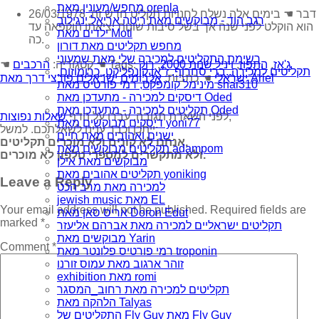
מחפש/מעונין מאת orenla
26/03/1978 דבר ☚ בימים אלה נשלח לחנויות תקליט חדש זה.
רגב הוד - מבוקשים מאת ריטה אריאל ינגילוב
הוא הוקלט לפני שנה אך בשל סיבות שונות יציאתו הוקפאה עד
ילדים מאת Moti
כה.
מחפש תקליטים מאת דורון
רשימת התקליטים למכירה שלי מאת שמעוני
ג'אז
,
התפוז
,
ויניל שנות 2000
,
רוק
☚ Tags:
☚ קטגוריה:
הרכבים
תקליטים למכירה..ברי סחרוֹף, ז׳אן קונפליקט, כרומוזום,
אלבומים ישראלים פורצי דרך מאת Ariel
ישראלי
☚ כתבות:
מינימל קומפקט, רמי פורטיס מאת shai310
דיסקים למכירה - מתעדכן מאת Oded
תקליטים למכירה - מתעדכן מאת Oded
,
לפני השארת תגובה, עברו על הדף
שאלות נפוצות
דיסקים מבוקשים מאת yoni77
ייתכן וכבר ענינו לשאלתכם. למשל:
ישנים ואהובים מאת חיים
אנחנו לא קונים ולא מוכרים תקליטים,
תקליטים מבוקשים מאת adampom
ולא מתקשרים למספרי טלפון לא מוכרים.
מבוקשים מאת אילן
תקליטים אהובים מאת yoniking
Leave a Reply
למכירה מאת מרב הכט
jewish music מאת EL
Your email address will not be published.
Required fields are
אריס סאן מאת Doron Edut
marked
*
תקליטים ישראליים למכירה מאת אברהם אליעזר
מבוקשים מאת Yarin
Comment
*
רמי פורטיס פלונטר מאת troponin
זוהר ארגוב מאת עמוס זורנו
exhibition מאת romi
תקליטים למכירה מאת רחוב_המסגר
הלהקה מאת Talyas
התקליטים של Fly Guy מאת Fly Guy