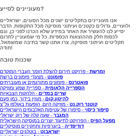
מעוניינים לסייע?
אנו מעוניינים בתקליטים ישנים מכל הסוגים, ישראליים
ולועזיים, גדולים כקטנים ועיתוני מוסיקה מכל התקופות. הדבר
יסייע לנו להעשיר את האתר במידע שלא הכרנו לפני כן, וגם
לכסות חלק מההוצאות הכספיות. כל מי שמעוניין לתרום
תקליטים ועיתוני מוסיקה, צרו אתנו קשר בתיבה שמשמאל.
תודה!
שכנות טובה
זמרשת
- פרויקט חירום להצלת הזמר העברי המוקדם
פזמונט
- מצעדי פזמונים ברשת
פואטרנס
- פזמונים מתורגמים או מעוברתים
הספרייה הלאומית
- ספריית שמע ומוזיקה
שרים במדים
- הלהקות הצבאיות
להיטון.קום
- מגזין בידור, כמו פעם
קוטנר רוק.נט
- מוזיקה היום, הופעות באולפן גל"צ
סיפור כיסוי
- סיפורן של עטיפות האלבומים הישראליים
המגבר
- שעה קלה של רוק ישראלי
מפעל הפיס
- הפרויקט לתיעוד יוצרים במוסיקה הישראלית
דודיפדיה
- ביוגרפיות ותחקירים מוסיקליים
ישראבוט
- בוטלגים ישראליים