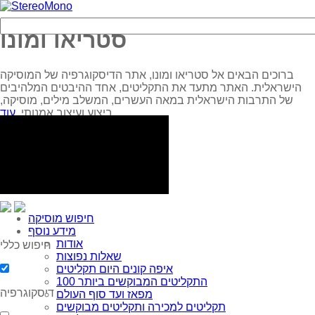
סטריאו ומונו
ברוכים הבאים אל סטריאו ומונו, אתר הדיסקוגרפיה של המוסיקה
הישראלית. האתר מתעד את התקליטים, אחד ההיבטים המלהיבים
של התרבות הישראלית במאה העשרים, המשלב מילים, מוסיקה,
עוד...
ביצוע ועיצוב אמנותי.
חיפוש מוסיקה
מידע נוסף
אודות
חיפוש כללי
שאלות נפוצות
איפה קונים היום תקליטים
100 התקליטים המבוקשים ביותר
דיסקוגרפיה
מפאז ועד סוף העולם
תקליטים למכירה ותקליטים מבוקשים