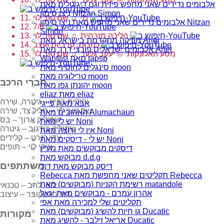
אלבומים נדירים שאני מחפש פיזית וגם דיגיטלית מאת
נִיצָן סִימוֹן Nitzan Simon
11. מי‏ ♫ שם טוב לוי
אלבומים נדירים שאני מחפש מאת נִיצָן סִימוֹן Nitzan
12. 7/8
Simon
13. הליכה מזרחית‏ ♫ שם טוב לוי
מוזיקה מתקדמת בישראל מאת Ariel
14. כנורות, קרביות ועצב
אלבומים ישראלים פורצי דרך מאת Ariel
15. מסע האלונקות‏ © יעקב גלעד‏ ♫ שם טוב לוי
Wantlist מאת tapsp
סינגלים להוסיף מאת moon
טרילוגיה מאת moon
חברי הרכב
יהונתן גפן מאת moon
eliaz מאת eliaz
יהודית רביץ – גיטרה, שירה
אבא מאת פייגי
שם טוב לוי – חליל צד, שירה
האהובים מאת Alumachaun
שמוליק ארוך – בס
יש לי מאת Noni
שמוליק בודגוב – גיטרה
אין לי ורוצה מאת Noni
עדי רנרט – קלידים
יש לי - דיסקים מאת Noni
איקי לוי – תופים
דיסקים מבוקשים מאת מעיין
מבוקש מאת d.d.g
משתתפים
דיסק מבוקש מאת דוד
Rebecca תקליטים שאני מחפשת מאת Rebecca
רשימת הקניות (מבוקשים) מאת matandole
לואי להב – טכנאי
אהרון עמרם - מבוקשים מאת יגאל
דוד טרטקובר – עיצוב
תקליטים שלי למכירה מאת אפי
גן חיות להשיג (מבוקשים) מאת Ducatic
מקורות
אריאל זילבר - להשיג מאת Ducatic