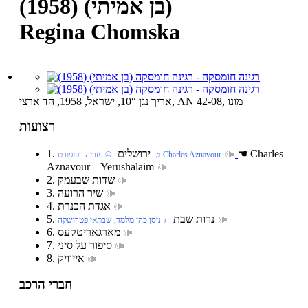
(בן אמיתי) (1958)
Regina Chomska
אריך נגן “10, ישראל, 1958, הד ארצי, AN 42-08, מונו
רצועות
Charles
☚
1. ירושלים
‏ © עזריה רפופורט‏ ♫ Charles Aznavour
Aznavour – Yerushalaim
2. שדות שבעמק
3. שיר הרועה
4. אגדת הכנרת
5. נרות שבת
‏ ♭ ניסן כהן מלמד, שבתאי פטרושקה
6. מארגאריטקעס
7. סיפור על סיני
8. אייוויק
חברי הרכב