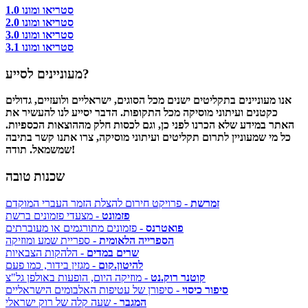
סטריאו ומונו 1.0
סטריאו ומונו 2.0
סטריאו ומונו 3.0
סטריאו ומונו 3.1
מעוניינים לסייע?
אנו מעוניינים בתקליטים ישנים מכל הסוגים, ישראליים ולועזיים, גדולים
כקטנים ועיתוני מוסיקה מכל התקופות. הדבר יסייע לנו להעשיר את
האתר במידע שלא הכרנו לפני כן, וגם לכסות חלק מההוצאות הכספיות.
כל מי שמעוניין לתרום תקליטים ועיתוני מוסיקה, צרו אתנו קשר בתיבה
שמשמאל. תודה!
שכנות טובה
זמרשת
- פרויקט חירום להצלת הזמר העברי המוקדם
פזמונט
- מצעדי פזמונים ברשת
פואטרנס
- פזמונים מתורגמים או מעוברתים
הספרייה הלאומית
- ספריית שמע ומוזיקה
שרים במדים
- הלהקות הצבאיות
להיטון.קום
- מגזין בידור, כמו פעם
קוטנר רוק.נט
- מוזיקה היום, הופעות באולפן גל"צ
סיפור כיסוי
- סיפורן של עטיפות האלבומים הישראליים
המגבר
- שעה קלה של רוק ישראלי