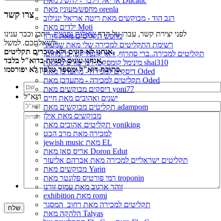
אריאל זילבר - להשיג מאת Ducatic
מחפש/מעונין מאת orenla
צרו קשר
רגב הוד - מבוקשים מאת ריטה אריאל ינגילוב
ילדים מאת Moti
לפני יצירת קשר, עברו על הדף
שאלות נפוצות
, ייתכן וכבר ענינו
מחפש תקליטים מאת דורון
לשאלתכם. למשל:
רשימת התקליטים למכירה שלי מאת שמעוני
אנחנו לא קונים ולא מוכרים תקליטים,
תקליטים למכירה..ברי סחרוֹף, ז׳אן קונפליקט, כרומוזום,
אנחנו עונים לפניות בדוא"ל בלבד,
מינימל קומפקט, רמי פורטיס מאת shai310
כתובת דוא"ל ומספר טלפון לא יפורסמו.
דיסקים למכירה - מתעדכן מאת Oded
תקליטים למכירה - מתעדכן מאת Oded
דיסקים מבוקשים מאת yoni77
דוא"ל
ישנים ואהובים מאת חיים
תקליטים מבוקשים מאת adampom
מבוקשים מאת אילן
תקליטים אהובים מאת yoniking
למכירה מאת מרב הכט
jewish music מאת EL
אריס סאן מאת Doron Edut
תקליטים ישראליים למכירה מאת אברהם אליעזר
מבוקשים מאת Yarin
רמי פורטיס פלונטר מאת troponin
זוהר ארגוב מאת עמוס זורנו
exhibition מאת romi
תקליטים למכירה מאת רחוב_המסגר
הלהקה מאת Talyas