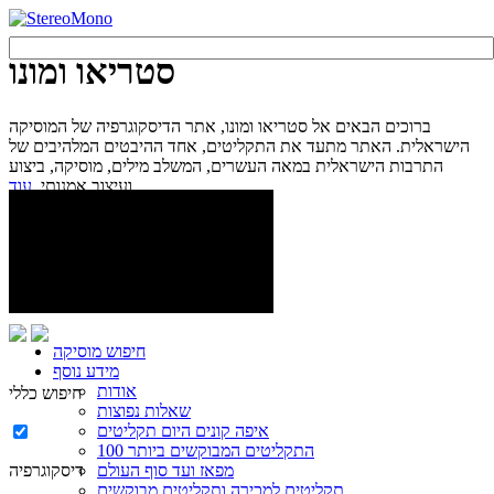
סטריאו ומונו
ברוכים הבאים אל סטריאו ומונו, אתר הדיסקוגרפיה של המוסיקה
הישראלית. האתר מתעד את התקליטים, אחד ההיבטים המלהיבים של
התרבות הישראלית במאה העשרים, המשלב מילים, מוסיקה, ביצוע
עוד...
ועיצוב אמנותי.
חיפוש מוסיקה
מידע נוסף
אודות
חיפוש כללי
שאלות נפוצות
איפה קונים היום תקליטים
100 התקליטים המבוקשים ביותר
מפאז ועד סוף העולם
דיסקוגרפיה
תקליטים למכירה ותקליטים מבוקשים