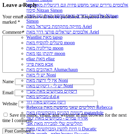
Leave a Reply
אלבומים נדירים שאני מחפש פיזית וגם דיגיטלית מאת נִיצָן
סִימוֹן Nitzan Simon
אלבומים נדירים שאני מחפש מאת נִיצָן סִימוֹן Nitzan
Your email address will not be published.
Required fields are
Simon
marked
*
מוזיקה מתקדמת בישראל מאת Ariel
אלבומים ישראלים פורצי דרך מאת Ariel
Comment
*
Wantlist מאת tapsp
סינגלים להוסיף מאת moon
טרילוגיה מאת moon
יהונתן גפן מאת moon
eliaz מאת eliaz
אבא מאת פייגי
האהובים מאת Alumachaun
יש לי מאת Noni
אין לי ורוצה מאת Noni
Name
יש לי - דיסקים מאת Noni
דיסקים מבוקשים מאת מעיין
Email
מבוקש מאת d.d.g
דיסק מבוקש מאת דוד
Website
Rebecca תקליטים שאני מחפשת מאת Rebecca
רשימת הקניות (מבוקשים) מאת matandole
Save my name, email, and website in this browser for the next
אהרון עמרם - מבוקשים מאת יגאל
time I comment.
תקליטים שלי למכירה מאת אפי
גן חיות להשיג (מבוקשים) מאת Ducatic