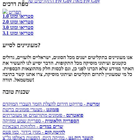
התקליטים של Fly Guy מאת Fly Guy
מפת דרכים
תפריט
סטריאו ומונו 1.0
סטריאו ומונו 2.0
סטריאו ומונו 3.0
סטריאו ומונו 3.1
מעוניינים לסייע?
אנו מעוניינים בתקליטים ישנים מכל הסוגים, ישראליים ולועזיים, גדולים
כקטנים ועיתוני מוסיקה מכל התקופות. הדבר יסייע לנו להעשיר את
האתר במידע שלא הכרנו לפני כן, וגם לכסות חלק מההוצאות הכספיות.
כל מי שמעוניין לתרום תקליטים ועיתוני מוסיקה, צרו אתנו קשר בתיבה
שמשמאל. תודה!
שכנות טובה
זמרשת
- פרויקט חירום להצלת הזמר העברי המוקדם
פזמונט
- מצעדי פזמונים ברשת
פואטרנס
- פזמונים מתורגמים או מעוברתים
הספרייה הלאומית
- ספריית שמע ומוזיקה
שרים במדים
- הלהקות הצבאיות
להיטון.קום
- מגזין בידור, כמו פעם
קוטנר רוק.נט
- מוזיקה היום, הופעות באולפן גל"צ