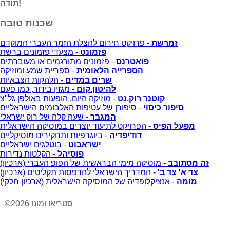
תודה!
שכנות טובה
זמרשת
- פרויקט חירום להצלת הזמר העברי המוקדם
פזמונט
- מצעדי פזמונים ברשת
פואטרנס
- פזמונים מתורגמים או מעוברתים
הספרייה הלאומית
- ספריית שמע ומוזיקה
שרים במדים
- הלהקות הצבאיות
להיטון.קום
- מגזין בידור, כמו פעם
קוטנר רוק.נט
- מוזיקה היום, הופעות באולפן גל"צ
סיפור כיסוי
- סיפורן של עטיפות האלבומים הישראליים
המגבר
- שעה קלה של רוק ישראלי
מפעל הפיס
- הפרויקט לתיעוד יוצרים במוסיקה הישראלית
דודיפדיה
- ביוגרפיות ותחקירים מוסיקליים
ישראבוט
- בוטלגים ישראליים
פוסיהל
- הקלטות נדירות
זה מסתובב
- מוסיקה מימי הבראשית של הפופ העברי (ארכיון)
צד א' צד ב'
- המדריך הישראלי להדפסות תקליטים (ארכיון)
מומה
- אנציקלופדיה של המוסיקה הישראלית (ארכיון חלקי)
©2026 סטריאו ומונו