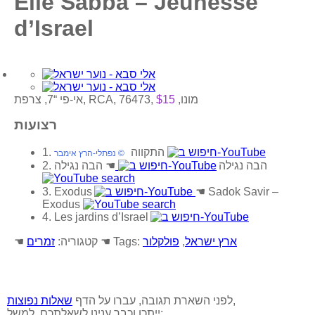
Elie Sabba – Jeunesse
d’Israel
אי-פי “7, צרפת, RCA, 76473, מונו,
$15
רצועות
1. התקווה
© נפתלי-הרץ אימבר
2. הבה נגילה
☚
הבה נגילה
3. Exodus
☚
Sadok Savir –
Exodus
4. Les jardins d’Israel
ארץ ישראל
,
פולקלור
☚ Tags:
☚ קטגוריה:
זמרים
,
לפני השארת תגובה, עברו על הדף
שאלות נפוצות
ייתכן וכבר ענינו לשאלתכם. למשל: