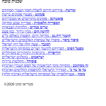
שכנות טובה
זמרשת
- פרויקט חירום להצלת הזמר העברי המוקדם
פזמונט
- מצעדי פזמונים ברשת
פואטרנס
- פזמונים מתורגמים או מעוברתים
הספרייה הלאומית
- ספריית שמע ומוזיקה
שרים במדים
- הלהקות הצבאיות
להיטון.קום
- מגזין בידור, כמו פעם
קוטנר רוק.נט
- מוזיקה היום, הופעות באולפן גל"צ
סיפור כיסוי
- סיפורן של עטיפות האלבומים הישראליים
המגבר
- שעה קלה של רוק ישראלי
מפעל הפיס
- הפרויקט לתיעוד יוצרים במוסיקה הישראלית
דודיפדיה
- ביוגרפיות ותחקירים מוסיקליים
ישראבוט
- בוטלגים ישראליים
פוסיהל
- הקלטות נדירות
זה מסתובב
- מוסיקה מימי הבראשית של הפופ העברי (ארכיון)
צד א' צד ב'
- המדריך הישראלי להדפסות תקליטים (ארכיון)
מומה
- אנציקלופדיה של המוסיקה הישראלית (ארכיון חלקי)
©2026 סטריאו ומונו