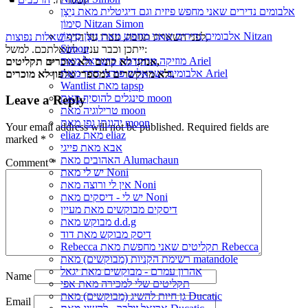
אלבומים נדירים שאני מחפש פיזית וגם דיגיטלית מאת נִיצָן
סִימוֹן Nitzan Simon
אלבומים נדירים שאני מחפש מאת נִיצָן סִימוֹן Nitzan
,
לפני השארת תגובה, עברו על הדף
שאלות נפוצות
Simon
ייתכן וכבר ענינו לשאלתכם. למשל:
מוזיקה מתקדמת בישראל מאת Ariel
אנחנו לא קונים ולא מוכרים תקליטים,
אלבומים ישראלים פורצי דרך מאת Ariel
ולא מתקשרים למספרי טלפון לא מוכרים.
Wantlist מאת tapsp
סינגלים להוסיף מאת moon
Leave a Reply
טרילוגיה מאת moon
יהונתן גפן מאת moon
Your email address will not be published.
Required fields are
eliaz מאת eliaz
marked
*
אבא מאת פייגי
האהובים מאת Alumachaun
Comment
*
יש לי מאת Noni
אין לי ורוצה מאת Noni
יש לי - דיסקים מאת Noni
דיסקים מבוקשים מאת מעיין
מבוקש מאת d.d.g
דיסק מבוקש מאת דוד
Rebecca תקליטים שאני מחפשת מאת Rebecca
רשימת הקניות (מבוקשים) מאת matandole
אהרון עמרם - מבוקשים מאת יגאל
Name
תקליטים שלי למכירה מאת אפי
גן חיות להשיג (מבוקשים) מאת Ducatic
Email