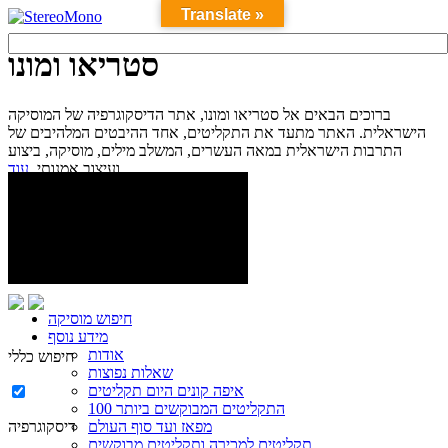
Translate »
סטריאו ומונו
ברוכים הבאים אל סטריאו ומונו, אתר הדיסקוגרפיה של המוסיקה
הישראלית. האתר מתעד את התקליטים, אחד ההיבטים המלהיבים של
התרבות הישראלית במאה העשרים, המשלב מילים, מוסיקה, ביצוע
עוד...
ועיצוב אמנותי.
חיפוש מוסיקה
מידע נוסף
אודות
חיפוש כללי
שאלות נפוצות
איפה קונים היום תקליטים
100 התקליטים המבוקשים ביותר
מפאז ועד סוף העולם
דיסקוגרפיה
תקליטים למכירה ותקליטים מבוקשים