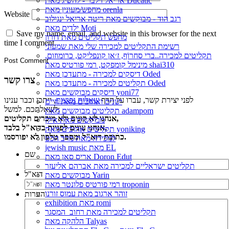
אריאל זילבר - להשיג מאת Ducatic
מחפש/מעונין מאת orenla
Website
רגב הוד - מבוקשים מאת ריטה אריאל ינגילוב
ילדים מאת Moti
Save my name, email, and website in this browser for the next
מחפש תקליטים מאת דורון
time I comment.
רשימת התקליטים למכירה שלי מאת שמעוני
תקליטים למכירה..ברי סחרוֹף, ז׳אן קונפליקט, כרומוזום,
מינימל קומפקט, רמי פורטיס מאת shai310
דיסקים למכירה - מתעדכן מאת Oded
צרו קשר
תקליטים למכירה - מתעדכן מאת Oded
דיסקים מבוקשים מאת yoni77
לפני יצירת קשר, עברו על הדף
שאלות נפוצות
, ייתכן וכבר ענינו
ישנים ואהובים מאת חיים
לשאלתכם. למשל:
תקליטים מבוקשים מאת adampom
אנחנו לא קונים ולא מוכרים תקליטים,
מבוקשים מאת אילן
אנחנו עונים לפניות בדוא"ל בלבד,
תקליטים אהובים מאת yoniking
כתובת דוא"ל ומספר טלפון לא יפורסמו.
למכירה מאת מרב הכט
jewish music מאת EL
שם
אריס סאן מאת Doron Edut
תקליטים ישראליים למכירה מאת אברהם אליעזר
דוא"ל
מבוקשים מאת Yarin
רמי פורטיס פלונטר מאת troponin
זוהר ארגוב מאת עמוס זורנו
הערות
exhibition מאת romi
תקליטים למכירה מאת רחוב_המסגר
הלהקה מאת Talyas