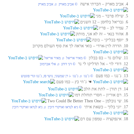
4. אביב מארק‏ – הכרתי אישה
© אביב מארק ♫ אביב מארק
5. שילה פרבר‏ – מגי
6. גבריאל בלחסן‏ – 12 השנים
7. עמיר לב‏ – פריז
8. אהוד בנאי‏ – זה לא אני, מותק
9. יוסף בבליקי‏ – בובה
10. הדרה לוין-ארדי‏ – בואי אראה לך את סוף העולם מקרוב
11. שלום גד‏ – בס בבלון
© מאיר אריאל ♫ מאיר אריאל
12. דודי לוי‏ – אל תדליקו לי נר
© דני דותן ♫ אלי אברמוב
13. ג’נגו‏ – כמו פעם
© ג’נגו ♫ ג’נגו ♭ רן שמעוני, נושי פז, ג’נגו וגדי פוגטש
☚
ג’וזי כץ – כמו פעם
14. דן תורן‏ – לתת את הלב
15. רם אוריון‏ – חסרי תוחלת דמו
16. שי נובלמן‏ – Two Could Be Better Then One
17. יוני בלוך‏ – כשאת איתי
© גיא לנדאו וארקדי דוכין ♫ גיא לנדאו וארקדי דוכין
18. אינפקציה‏ – טמפון עם דם