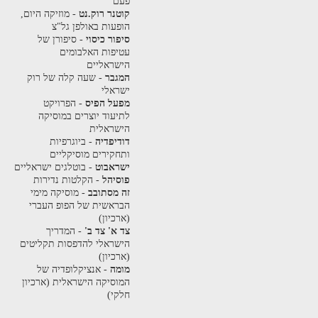
פעם
קוטנר רוק.נט
- מוזיקה היום,
הופעות באולפן גל"צ
סיפור כיסוי
- סיפורן של
עטיפות האלבומים
הישראליים
המגבר
- שעה קלה של רוק
ישראלי
מפעל הפיס
- הפרויקט
לתיעוד יוצרים במוסיקה
הישראלית
דודיפדיה
- ביוגרפיות
ותחקירים מוסיקליים
ישראבוט
- בוטלגים ישראליים
פוסיהל
- הקלטות נדירות
זה מסתובב
- מוסיקה מימי
הבראשית של הפופ העברי
(ארכיון)
צד א' צד ב'
- המדריך
הישראלי להדפסות תקליטים
(ארכיון)
מומה
- אנציקלופדיה של
המוסיקה הישראלית (ארכיון
חלקי)