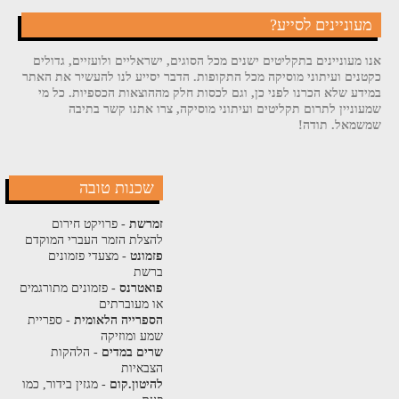
מעוניינים לסייע?
אנו מעוניינים בתקליטים ישנים מכל הסוגים, ישראליים ולועזיים, גדולים
כקטנים ועיתוני מוסיקה מכל התקופות. הדבר יסייע לנו להעשיר את האתר
במידע שלא הכרנו לפני כן, וגם לכסות חלק מההוצאות הכספיות. כל מי
שמעוניין לתרום תקליטים ועיתוני מוסיקה, צרו אתנו קשר בתיבה
שמשמאל. תודה!
שכנות טובה
זמרשת
- פרויקט חירום
להצלת הזמר העברי המוקדם
פזמונט
- מצעדי פזמונים
ברשת
פואטרנס
- פזמונים מתורגמים
או מעוברתים
הספרייה הלאומית
- ספריית
שמע ומוזיקה
שרים במדים
- הלהקות
הצבאיות
להיטון.קום
- מגזין בידור, כמו