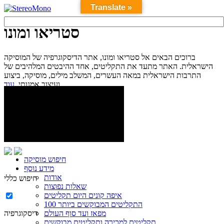
Translate »
סטריאו ומונו
ברוכים הבאים אל סטריאו ומונו, אתר הדיסקוגרפיה של המוסיקה
הישראלית. האתר מתעד את התקליטים, אחד ההיבטים המלהיבים של
התרבות הישראלית במאה העשרים, המשלב מילים, מוסיקה, ביצוע
עוד...
ועיצוב אמנותי.
חיפוש מוסיקה
מידע נוסף
אודות
חיפוש כללי
שאלות נפוצות
איפה קונים היום תקליטים
100 התקליטים המבוקשים ביותר
מפאז ועד סוף העולם
דיסקוגרפיה
תקליטים למכירה ותקליטים מבוקשים