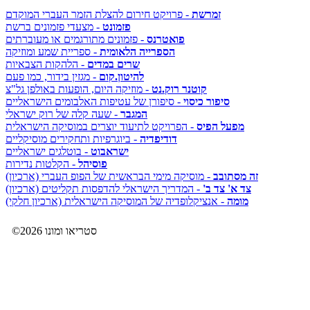
זמרשת
- פרויקט חירום להצלת הזמר העברי המוקדם
פזמונט
- מצעדי פזמונים ברשת
פואטרנס
- פזמונים מתורגמים או מעוברתים
הספרייה הלאומית
- ספריית שמע ומוזיקה
שרים במדים
- הלהקות הצבאיות
להיטון.קום
- מגזין בידור, כמו פעם
קוטנר רוק.נט
- מוזיקה היום, הופעות באולפן גל"צ
סיפור כיסוי
- סיפורן של עטיפות האלבומים הישראליים
המגבר
- שעה קלה של רוק ישראלי
מפעל הפיס
- הפרויקט לתיעוד יוצרים במוסיקה הישראלית
דודיפדיה
- ביוגרפיות ותחקירים מוסיקליים
ישראבוט
- בוטלגים ישראליים
פוסיהל
- הקלטות נדירות
זה מסתובב
- מוסיקה מימי הבראשית של הפופ העברי (ארכיון)
צד א' צד ב'
- המדריך הישראלי להדפסות תקליטים (ארכיון)
מומה
- אנציקלופדיה של המוסיקה הישראלית (ארכיון חלקי)
©2026 סטריאו ומונו