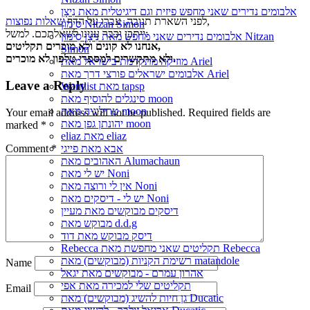
אלבומים נדירים שאני מחפש פיזית וגם דיגיטלית מאת נִיצָן
,
לפני השארת תגובה, עברו על הדף
שאלות נפוצות
סִימוֹן Nitzan Simon
ייתכן וכבר ענינו לשאלתכם. למשל:
אלבומים נדירים שאני מחפש מאת נִיצָן סִימוֹן Nitzan
אנחנו לא קונים ולא מוכרים תקליטים,
Simon
ולא מתקשרים למספרי טלפון לא מוכרים.
מוזיקה מתקדמת בישראל מאת Ariel
אלבומים ישראלים פורצי דרך מאת Ariel
Leave a Reply
Wantlist מאת tapsp
סינגלים להוסיף מאת moon
טרילוגיה מאת moon
Your email address will not be published.
Required fields are
יהונתן גפן מאת moon
marked
*
eliaz מאת eliaz
Comment
*
אבא מאת פייגי
האהובים מאת Alumachaun
יש לי מאת Noni
אין לי ורוצה מאת Noni
יש לי - דיסקים מאת Noni
דיסקים מבוקשים מאת מעיין
מבוקש מאת d.d.g
דיסק מבוקש מאת דוד
Rebecca תקליטים שאני מחפשת מאת Rebecca
רשימת הקניות (מבוקשים) מאת matandole
Name
אהרון עמרם - מבוקשים מאת יגאל
תקליטים שלי למכירה מאת אפי
Email
גן חיות להשיג (מבוקשים) מאת Ducatic