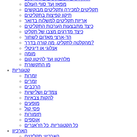
מפאז ועד סוף העולם
תקליטים למכירה ותקליטים מבוקשים
תיקון קפיצות בתקליטים
אריזת תקליטים למשלוח בדואר
כיצד מתבצעות הערכות התקליטים
כיצד מדרגים מצבו של תקליט
הד-ארצי מאדום לשחור
מהקלטה לתקליט, מה קורה בדרך?
אנלוגי או דיגיטלי
מומה
מלהיטון ועד להיטון.קום
מן התקשורת
קטגוריות
זמרות
זמרים
הרכבים
צמדים ושלישיות
להקות צבאיות
מופעים
פסי קול
תזמורות
אוספים
כל הקטגוריות, כל הז’אנרים
הארכיון
הארכיון: תקליטים