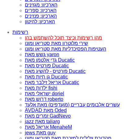
הארכיון: מגזינים
הארכיון: ספרים
הארכיון: פנזינים
הארכיון: להיטון
רשימות
מהן רשימות וכיצד תוכל להשתמש בהן
שירי מלוטרון מאת סטריאו ומונו
העטיפות הפסיכדליות מאת סטריאו ומונו
גשש מאת yaron
גדי אלטמן מאת Ducatic
פורטיס מאת Ducatic
פורטיס - להשיג מאת Ducatic
גן חיות מאת Ducatic
אריאל זילבר מאת Ducatic
ילדות מאת fishi
ישראלי מאת doriel
דרוש מאת roberto
עשרים אלבומים עבריים (מועדפים) מאת אלעד
AVDAD מאת Oded
זמרים מאת GadNevo
jazz מאת taliarg
אריאל מאת MenaheM
jews מאת guy
מהדורת צלילים למזכרת מאת סטריאו ומונו