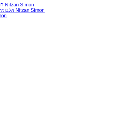
חומרים שהייתי רוצה להשמיע בתוכנית שלי מאת נִיצָן סִימוֹן Nitzan Simon
אלבומים נדירים שאני מחפש פיזית וגם דיגיטלית מאת נִיצָן סִימוֹן Nitzan Simon
אלבומים נדירי