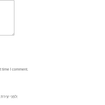
t time I comment.
, ייתכן וכבר ענינו לשאלתכם. למשל:
לפני יצירת