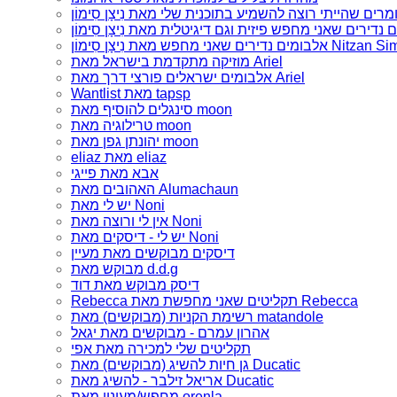
ם שאני מחפש מאת נִיצָן סִימוֹן Nitzan Simon
מוזיקה מתקדמת בישראל מאת Ariel
אלבומים ישראלים פורצי דרך מאת Ariel
Wantlist מאת tapsp
סינגלים להוסיף מאת moon
טרילוגיה מאת moon
יהונתן גפן מאת moon
eliaz מאת eliaz
אבא מאת פייגי
האהובים מאת Alumachaun
יש לי מאת Noni
אין לי ורוצה מאת Noni
יש לי - דיסקים מאת Noni
דיסקים מבוקשים מאת מעיין
מבוקש מאת d.d.g
דיסק מבוקש מאת דוד
Rebecca תקליטים שאני מחפשת מאת Rebecca
רשימת הקניות (מבוקשים) מאת matandole
אהרון עמרם - מבוקשים מאת יגאל
תקליטים שלי למכירה מאת אפי
גן חיות להשיג (מבוקשים) מאת Ducatic
אריאל זילבר - להשיג מאת Ducatic
מחפש/מעונין מאת orenla