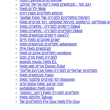
רגב הוד - מבוקשים מאת ריטה אריאל ינגילוב
ילדים מאת Moti
מחפש תקליטים מאת דורון
רשימת התקליטים למכירה שלי מאת שמעוני
דיסקים למכירה - מתעדכן מאת Oded
תקליטים למכירה - מתעדכן מאת Oded
דיסקים מבוקשים מאת yoni77
ישנים ואהובים מאת חיים
תקליטים מבוקשים מאת adampom
מבוקשים מאת אילן
תקליטים אהובים מאת yoniking
למכירה מאת מרב הכט
jewish music מאת EL
אריס סאן מאת Doron Edut
תקליטים ישראליים למכירה מאת אברהם אליעזר
מבוקשים מאת Yarin
רמי פורטיס פלונטר מאת troponin
זוהר ארגוב מאת עמוס זורנו
exhibition מאת romi
תקליטים למכירה מאת רחוב_המסגר
הלהקה מאת Talyas
התקליטים של Fly Guy מאת Fly Guy