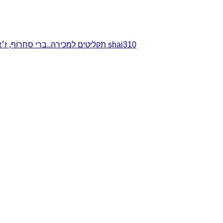
תקליטים למכירה..ברי סחרוֹף, ז׳אן קונפליקט, כרומוזום, מינימל קומפקט, רמי פורטיס מאת shai310