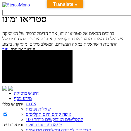
Translate »
סטריאו ומונו
ברוכים הבאים אל סטריאו ומונו, אתר הדיסקוגרפיה של המוסיקה
הישראלית. האתר מתעד את התקליטים, אחד ההיבטים המלהיבים של
התרבות הישראלית במאה העשרים, המשלב מילים, מוסיקה, ביצוע
עוד...
ועיצוב אמנותי.
חיפוש מוסיקה
מידע נוסף
אודות
חיפוש כללי
שאלות נפוצות
איפה קונים היום תקליטים
100 התקליטים המבוקשים ביותר
מפאז ועד סוף העולם
דיסקוגרפיה
תקליטים למכירה ותקליטים מבוקשים