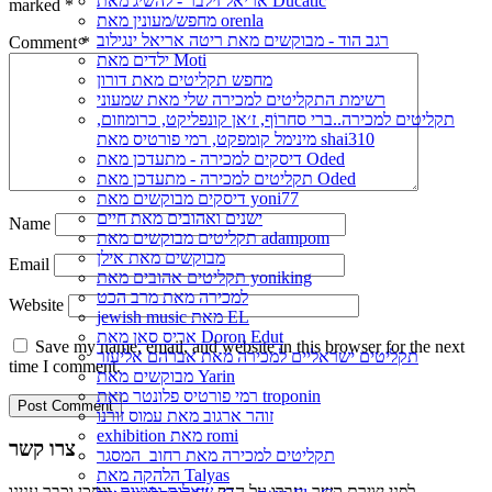
אריאל זילבר - להשיג מאת Ducatic
marked
*
מחפש/מעונין מאת orenla
רגב הוד - מבוקשים מאת ריטה אריאל ינגילוב
Comment
*
ילדים מאת Moti
מחפש תקליטים מאת דורון
רשימת התקליטים למכירה שלי מאת שמעוני
תקליטים למכירה..ברי סחרוֹף, ז׳אן קונפליקט, כרומוזום,
מינימל קומפקט, רמי פורטיס מאת shai310
דיסקים למכירה - מתעדכן מאת Oded
תקליטים למכירה - מתעדכן מאת Oded
דיסקים מבוקשים מאת yoni77
ישנים ואהובים מאת חיים
Name
תקליטים מבוקשים מאת adampom
מבוקשים מאת אילן
Email
תקליטים אהובים מאת yoniking
למכירה מאת מרב הכט
Website
jewish music מאת EL
אריס סאן מאת Doron Edut
Save my name, email, and website in this browser for the next
תקליטים ישראליים למכירה מאת אברהם אליעזר
time I comment.
מבוקשים מאת Yarin
רמי פורטיס פלונטר מאת troponin
זוהר ארגוב מאת עמוס זורנו
exhibition מאת romi
צרו קשר
תקליטים למכירה מאת רחוב_המסגר
הלהקה מאת Talyas
לפני יצירת קשר, עברו על הדף
שאלות נפוצות
, ייתכן וכבר ענינו