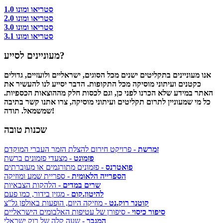
סטריאו ומונו 1.0
סטריאו ומונו 2.0
סטריאו ומונו 3.0
סטריאו ומונו 3.1
מעוניינים לסייע?
אנו מעוניינים בתקליטים ישנים מכל הסוגים, ישראליים ולועזיים, גדולים
כקטנים ועיתוני מוסיקה מכל התקופות. הדבר יסייע לנו להעשיר את
האתר במידע שלא הכרנו לפני כן, וגם לכסות חלק מההוצאות הכספיות.
כל מי שמעוניין לתרום תקליטים ועיתוני מוסיקה, צרו אתנו קשר בתיבה
שמשמאל. תודה!
שכנות טובה
זמרשת
- פרויקט חירום להצלת הזמר העברי המוקדם
פזמונט
- מצעדי פזמונים ברשת
פואטרנס
- פזמונים מתורגמים או מעוברתים
הספרייה הלאומית
- ספריית שמע ומוזיקה
שרים במדים
- הלהקות הצבאיות
להיטון.קום
- מגזין בידור, כמו פעם
קוטנר רוק.נט
- מוזיקה היום, הופעות באולפן גל"צ
סיפור כיסוי
- סיפורן של עטיפות האלבומים הישראליים
המגבר
- שעה קלה של רוק ישראלי