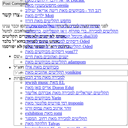
אריאל זילבר - להשיג מאת Ducatic
מחפש/מעונין מאת orenla
רגב הוד - מבוקשים מאת ריטה אריאל ינגילוב
צרו קשר
ילדים מאת Moti
מחפש תקליטים מאת דורון
לפני יצירת קשר, עברו על הדף
שאלות נפוצות
, ייתכן וכבר ענינו
רשימת התקליטים למכירה שלי מאת שמעוני
לשאלתכם. למשל:
תקליטים למכירה..ברי סחרוֹף, ז׳אן קונפליקט, כרומוזום,
אנחנו לא קונים ולא מוכרים תקליטים,
מינימל קומפקט, רמי פורטיס מאת shai310
אנחנו עונים לפניות בדוא"ל בלבד,
דיסקים למכירה - מתעדכן מאת Oded
כתובת דוא"ל ומספר טלפון לא יפורסמו.
תקליטים למכירה - מתעדכן מאת Oded
דיסקים מבוקשים מאת yoni77
שם
ישנים ואהובים מאת חיים
תקליטים מבוקשים מאת adampom
מבוקשים מאת אילן
דוא"ל
תקליטים אהובים מאת yoniking
למכירה מאת מרב הכט
הערות
jewish music מאת EL
אריס סאן מאת Doron Edut
תקליטים ישראליים למכירה מאת אברהם אליעזר
מבוקשים מאת Yarin
רמי פורטיס פלונטר מאת troponin
זוהר ארגוב מאת עמוס זורנו
exhibition מאת romi
תקליטים למכירה מאת רחוב_המסגר
הלהקה מאת Talyas