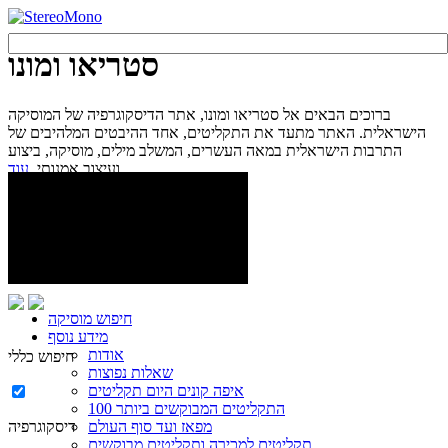
סטריאו ומונו
ברוכים הבאים אל סטריאו ומונו, אתר הדיסקוגרפיה של המוסיקה
הישראלית. האתר מתעד את התקליטים, אחד ההיבטים המלהיבים של
התרבות הישראלית במאה העשרים, המשלב מילים, מוסיקה, ביצוע
עוד...
ועיצוב אמנותי.
חיפוש מוסיקה
מידע נוסף
אודות
חיפוש כללי
שאלות נפוצות
איפה קונים היום תקליטים
100 התקליטים המבוקשים ביותר
מפאז ועד סוף העולם
דיסקוגרפיה
תקליטים למכירה ותקליטים מבוקשים