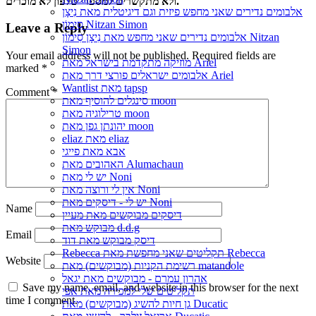
ולא מתקשרים למספרי טלפון לא מוכרים.
אלבומים נדירים שאני מחפש פיזית וגם דיגיטלית מאת נִיצָן
סִימוֹן Nitzan Simon
Leave a Reply
אלבומים נדירים שאני מחפש מאת נִיצָן סִימוֹן Nitzan
Simon
Your email address will not be published.
Required fields are
מוזיקה מתקדמת בישראל מאת Ariel
marked
*
אלבומים ישראלים פורצי דרך מאת Ariel
Wantlist מאת tapsp
Comment
*
סינגלים להוסיף מאת moon
טרילוגיה מאת moon
יהונתן גפן מאת moon
eliaz מאת eliaz
אבא מאת פייגי
האהובים מאת Alumachaun
יש לי מאת Noni
אין לי ורוצה מאת Noni
יש לי - דיסקים מאת Noni
Name
דיסקים מבוקשים מאת מעיין
מבוקש מאת d.d.g
Email
דיסק מבוקש מאת דוד
Rebecca תקליטים שאני מחפשת מאת Rebecca
Website
רשימת הקניות (מבוקשים) מאת matandole
אהרון עמרם - מבוקשים מאת יגאל
Save my name, email, and website in this browser for the next
תקליטים שלי למכירה מאת אפי
time I comment.
גן חיות להשיג (מבוקשים) מאת Ducatic