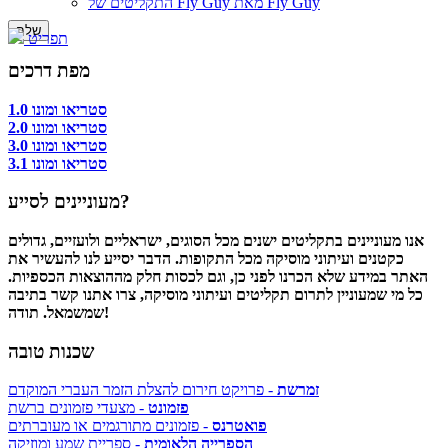
התקליטים של Fly Guy מאת Fly Guy
תפריט
מפת דרכים
סטריאו ומונו 1.0
סטריאו ומונו 2.0
סטריאו ומונו 3.0
סטריאו ומונו 3.1
מעוניינים לסייע?
אנו מעוניינים בתקליטים ישנים מכל הסוגים, ישראליים ולועזיים, גדולים
כקטנים ועיתוני מוסיקה מכל התקופות. הדבר יסייע לנו להעשיר את
האתר במידע שלא הכרנו לפני כן, וגם לכסות חלק מההוצאות הכספיות.
כל מי שמעוניין לתרום תקליטים ועיתוני מוסיקה, צרו אתנו קשר בתיבה
שמשמאל. תודה!
שכנות טובה
זמרשת
- פרויקט חירום להצלת הזמר העברי המוקדם
פזמונט
- מצעדי פזמונים ברשת
פואטרנס
- פזמונים מתורגמים או מעוברתים
הספרייה הלאומית
- ספריית שמע ומוזיקה