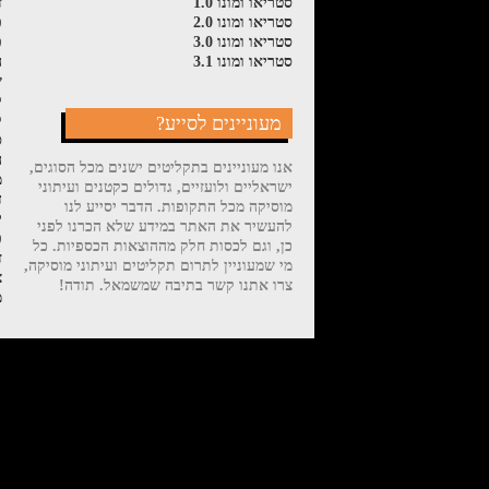
סטריאו ומונו 1.0
ז
סטריאו ומונו 2.0
פ
סטריאו ומונו 3.0
פ
סטריאו ומונו 3.1
ה
ש
ל
מעוניינים לסייע?
ק
ס
ה
אנו מעוניינים בתקליטים ישנים מכל הסוגים,
מ
ישראליים ולועזיים, גדולים כקטנים ועיתוני
ד
מוסיקה מכל התקופות. הדבר יסייע לנו
י
להעשיר את האתר במידע שלא הכרנו לפני
פ
כן, וגם לכסות חלק מההוצאות הכספיות. כל
ז
מי שמעוניין לתרום תקליטים ועיתוני מוסיקה,
צ
צרו אתנו קשר בתיבה שמשמאל. תודה!
מ