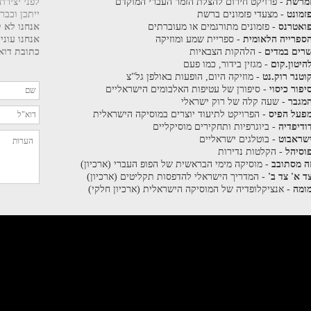
מרשת
- פרויקט חירום להצלת הזמר העברי המוקדם
לפני יצירת
זמונט
- מצעדי פזמונים ברשת
ייתכן וכבר
ואטרנס
- פזמונים מתורגמים או מעוברתים
אנחנו לא ק
ספרייה הלאומית
- ספריית שמע ומוזיקה
אנחנו עוני
רים במדים
- הלהקות הצבאיות
כתובת דוא"
היטון.קום
- מגזין בידור, כמו פעם
וטנר רוק.נט
- מוזיקה היום, הופעות באולפן גל"צ
יפור כיסוי
- סיפורן של עטיפות האלבומים הישראליים
מגבר
- שעה קלה של רוק ישראלי
פעל הפיס
- הפרויקט לתיעוד יוצרים במוסיקה הישראלית
ודיפדיה
- ביוגרפיות ותחקירים מוסיקליים
שראבוט
- בוטלגים ישראליים
וסיהל
- הקלטות נדירות
ה מסתובב
- מוסיקה מימי הבראשית של הפופ העברי (ארכיון)
ד א' צד ב'
- המדריך הישראלי להדפסות תקליטים (ארכיון)
ומה
- אנציקלופדיה של המוסיקה הישראלית (ארכיון חלקי)