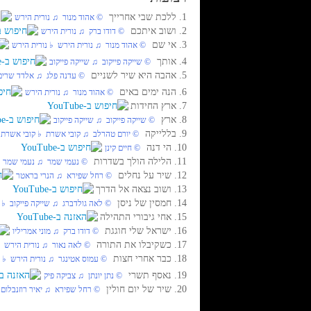
1. ללכת שבי אחרייך
‏ © אהוד מנור‏ ♫ נורית הירש
2. ושוב איתכם
‏ © דודו ברק‏ ♫ נורית הירש
3. אי שם
‏ © אהוד מנור‏ ♫ נורית הירש‏ ♭ נורית הירש
4. אותך
‏ © שייקה פייקוב‏ ♫ שייקה פייקוב
5. אהבה היא שיר לשניים
‏ © עדנה פלג‏ ♫ אלדד שרים
6. הנה ימים באים
‏ © אהוד מנור‏ ♫ נורית הירש
7. ארץ החידות
8. ארץ
‏ © שייקה פייקוב‏ ♫ שייקה פייקוב
9. בללייקה
‏ © יורם טהרלב‏ ♫ קובי אשרת‏ ♭ קובי אשרת
10. הי דנה
‏ © חיים קינן
11. הלילה הולך בשדרות
‏ © נעמי שמר‏ ♫ נעמי שמר
12. שיר על נחלים
‏ © רחל שפירא‏ ♫ הנרי בראטר
13. ושוב נצאה אל הדרך
14. חמסין של ניסן
‏ © לאה גולדברג‏ ♫ שייקה פייקוב‏ ♭ 
15. אחי גיבורי התהילה
16. ישראל שלי חוגגת
‏ © דודו ברק‏ ♫ מוני אמריליו
17. כשקיבלו את התורה
‏ © לאה נאור‏ ♫ נורית הירש‏ 
18. כבר אחרי חצות
‏ © עמוס אטינגר‏ ♫ נורית הירש‏ ♭ 
19. נאסף תשרי
‏ © נתן יונתן‏ ♫ צביקה פיק
20. שיר של יום חולין
‏ © רחל שפירא‏ ♫ יאיר רוזנבלום‏ 