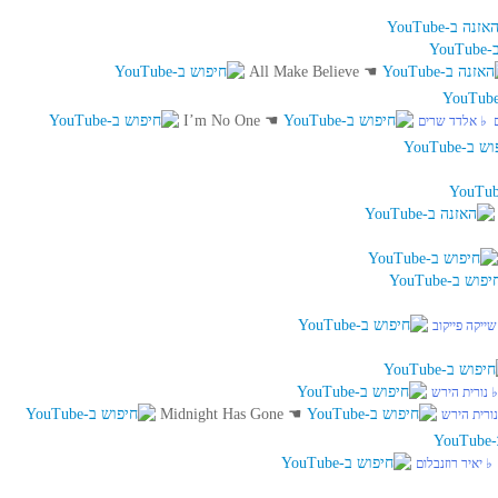
All Make Believe
☚
I’m No One
☚
‏ ♭ אלדד שרים
שייקה פייקוב
♭ נורית הירש
Midnight Has Gone
☚
נורית הירש
♭ יאיר רוזנבלום