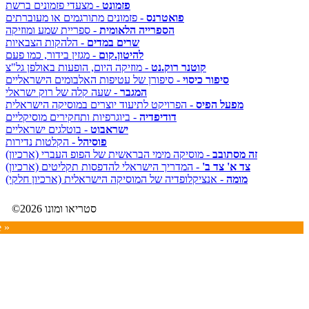
פזמונט
- מצעדי פזמונים ברשת
פואטרנס
- פזמונים מתורגמים או מעוברתים
הספרייה הלאומית
- ספריית שמע ומוזיקה
שרים במדים
- הלהקות הצבאיות
להיטון.קום
- מגזין בידור, כמו פעם
קוטנר רוק.נט
- מוזיקה היום, הופעות באולפן גל"צ
סיפור כיסוי
- סיפורן של עטיפות האלבומים הישראליים
המגבר
- שעה קלה של רוק ישראלי
מפעל הפיס
- הפרויקט לתיעוד יוצרים במוסיקה הישראלית
דודיפדיה
- ביוגרפיות ותחקירים מוסיקליים
ישראבוט
- בוטלגים ישראליים
פוסיהל
- הקלטות נדירות
זה מסתובב
- מוסיקה מימי הבראשית של הפופ העברי (ארכיון)
צד א' צד ב'
- המדריך הישראלי להדפסות תקליטים (ארכיון)
מומה
- אנציקלופדיה של המוסיקה הישראלית (ארכיון חלקי)
©2026 סטריאו ומונו
e »