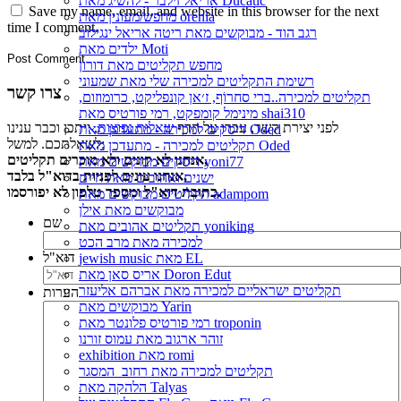
אריאל זילבר - להשיג מאת Ducatic
Save my name, email, and website in this browser for the next
מחפש/מעונין מאת orenla
time I comment.
רגב הוד - מבוקשים מאת ריטה אריאל ינגילוב
ילדים מאת Moti
מחפש תקליטים מאת דורון
רשימת התקליטים למכירה שלי מאת שמעוני
צרו קשר
תקליטים למכירה..ברי סחרוֹף, ז׳אן קונפליקט, כרומוזום,
מינימל קומפקט, רמי פורטיס מאת shai310
לפני יצירת קשר, עברו על הדף
שאלות נפוצות
, ייתכן וכבר ענינו
דיסקים למכירה - מתעדכן מאת Oded
לשאלתכם. למשל:
תקליטים למכירה - מתעדכן מאת Oded
אנחנו לא קונים ולא מוכרים תקליטים,
דיסקים מבוקשים מאת yoni77
אנחנו עונים לפניות בדוא"ל בלבד,
ישנים ואהובים מאת חיים
כתובת דוא"ל ומספר טלפון לא יפורסמו.
תקליטים מבוקשים מאת adampom
מבוקשים מאת אילן
שם
תקליטים אהובים מאת yoniking
למכירה מאת מרב הכט
דוא"ל
jewish music מאת EL
אריס סאן מאת Doron Edut
תקליטים ישראליים למכירה מאת אברהם אליעזר
הערות
מבוקשים מאת Yarin
רמי פורטיס פלונטר מאת troponin
זוהר ארגוב מאת עמוס זורנו
exhibition מאת romi
תקליטים למכירה מאת רחוב_המסגר
הלהקה מאת Talyas