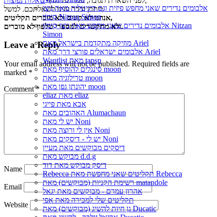
,
לפני השארת תגובה, עברו על הדף
שאלות נפוצות
אלבומים נדירים שאני מחפש פיזית וגם דיגיטלית מאת נִיצָן
ייתכן וכבר ענינו לשאלתכם. למשל:
סִימוֹן Nitzan Simon
אנחנו לא קונים ולא מוכרים תקליטים,
אלבומים נדירים שאני מחפש מאת נִיצָן סִימוֹן Nitzan
ולא מתקשרים למספרי טלפון לא מוכרים.
Simon
מוזיקה מתקדמת בישראל מאת Ariel
Leave a Reply
אלבומים ישראלים פורצי דרך מאת Ariel
Wantlist מאת tapsp
Your email address will not be published.
Required fields are
סינגלים להוסיף מאת moon
marked
*
טרילוגיה מאת moon
יהונתן גפן מאת moon
Comment
*
eliaz מאת eliaz
אבא מאת פייגי
האהובים מאת Alumachaun
יש לי מאת Noni
אין לי ורוצה מאת Noni
יש לי - דיסקים מאת Noni
דיסקים מבוקשים מאת מעיין
מבוקש מאת d.d.g
דיסק מבוקש מאת דוד
Name
Rebecca תקליטים שאני מחפשת מאת Rebecca
רשימת הקניות (מבוקשים) מאת matandole
Email
אהרון עמרם - מבוקשים מאת יגאל
תקליטים שלי למכירה מאת אפי
Website
גן חיות להשיג (מבוקשים) מאת Ducatic