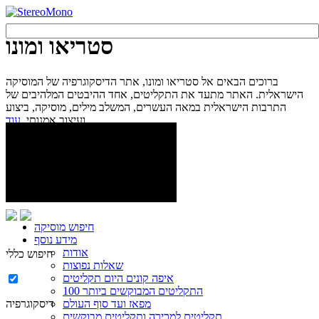
סטריאו ומונו
ברוכים הבאים אל סטריאו ומונו, אתר הדיסקוגרפיה של המוסיקה
הישראלית. האתר מתעד את התקליטים, אחד ההיבטים המלהיבים של
התרבות הישראלית במאה העשרים, המשלב מילים, מוסיקה, ביצוע
עוד...
ועיצוב אמנותי.
חיפוש מוסיקה
מידע נוסף
אודות
חיפוש כללי
שאלות נפוצות
איפה קונים היום תקליטים
100 התקליטים המבוקשים ביותר
מפאז ועד סוף העולם
דיסקוגרפיה
תקליטים למכירה ותקליטים מבוקשים