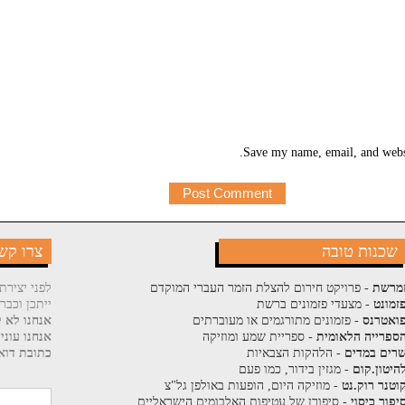
Save my name, email, and websi
שכנות טובה
צרו קש
מרשת
- פרויקט חירום להצלת הזמר העברי המוקדם
לפני יצירת
זמונט
- מצעדי פזמונים ברשת
ייתכן וכבר
ואטרנס
- פזמונים מתורגמים או מעוברתים
אנחנו לא ק
ספרייה הלאומית
- ספריית שמע ומוזיקה
אנחנו עוני
רים במדים
- הלהקות הצבאיות
כתובת דוא"
היטון.קום
- מגזין בידור, כמו פעם
וטנר רוק.נט
- מוזיקה היום, הופעות באולפן גל"צ
יפור כיסוי
- סיפורן של עטיפות האלבומים הישראליים