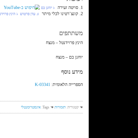
1. סויטה זעירה
‏ ♭ יוחנן בם
2. קונצ’רטינו לכלי מיתר
‏ ♫ עדן פרטוש‏ ♭ הינץ פרוידנ
משתתפים
הינץ פרוידנטל – מנצח
יוחנן בם – מנצח
מידע נוסף
הספרייה הלאומית:
K-03341
☚ קטגוריה:
תזמורות
☚ Tags:
אינסטרומנטלי