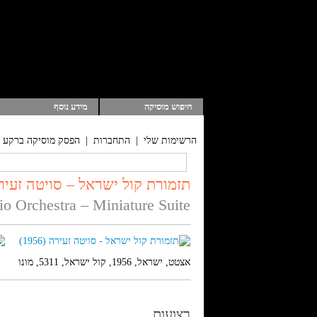
חיפוש מוסיקה
מידע נוסף
הרשימות שלי
|
התחברות
|
הפסק מוסיקה ברקע
תזמורת קול ישראל – סויטה זעירה (56
io Orchestra – Miniature Suite
אצטט, ישראל, 1956, קול ישראל, 5311, מונו
רצועות