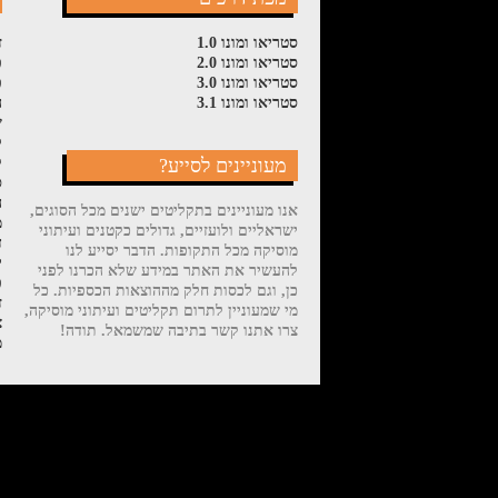
סטריאו ומונו 1.0
ז
סטריאו ומונו 2.0
פ
סטריאו ומונו 3.0
פ
סטריאו ומונו 3.1
ה
ש
ל
מעוניינים לסייע?
ק
ס
ה
אנו מעוניינים בתקליטים ישנים מכל הסוגים,
מ
ישראליים ולועזיים, גדולים כקטנים ועיתוני
ד
מוסיקה מכל התקופות. הדבר יסייע לנו
י
להעשיר את האתר במידע שלא הכרנו לפני
פ
כן, וגם לכסות חלק מההוצאות הכספיות. כל
ז
מי שמעוניין לתרום תקליטים ועיתוני מוסיקה,
צ
צרו אתנו קשר בתיבה שמשמאל. תודה!
מ