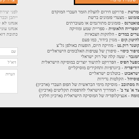
מרשת
- פרויקט חירום להצלת הזמר העברי המוקדם
לפני יצירת
זמונט
- מצעדי פזמונים ברשת
ייתכן וכבר
ואטרנס
- פזמונים מתורגמים או מעוברתים
אנחנו לא ק
ספרייה הלאומית
- ספריית שמע ומוזיקה
אנחנו עוני
רים במדים
- הלהקות הצבאיות
כתובת דוא"
היטון.קום
- מגזין בידור, כמו פעם
וטנר רוק.נט
- מוזיקה היום, הופעות באולפן גל"צ
יפור כיסוי
- סיפורן של עטיפות האלבומים הישראליים
מגבר
- שעה קלה של רוק ישראלי
פעל הפיס
- הפרויקט לתיעוד יוצרים במוסיקה הישראלית
ודיפדיה
- ביוגרפיות ותחקירים מוסיקליים
שראבוט
- בוטלגים ישראליים
וסיהל
- הקלטות נדירות
ה מסתובב
- מוסיקה מימי הבראשית של הפופ העברי (ארכיון)
ד א' צד ב'
- המדריך הישראלי להדפסות תקליטים (ארכיון)
ומה
- אנציקלופדיה של המוסיקה הישראלית (ארכיון חלקי)