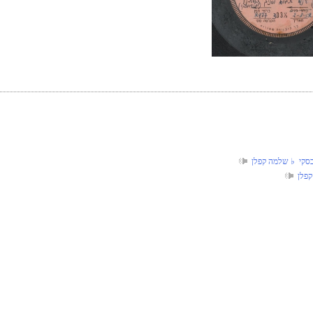
בסקי‏ ♭ שלמה קפלן
קפלן