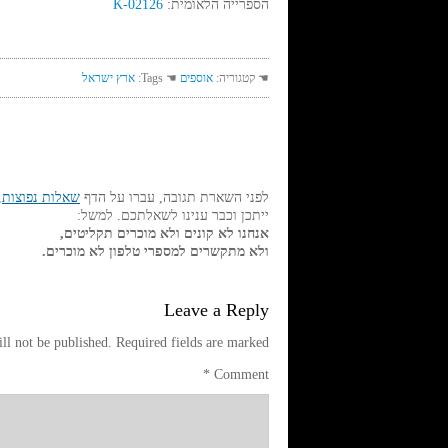
הספרייה הלאומית:
K-02126
☚ קטגוריה:
אוספים
☚ Tags:
ארץ ישראל
לפני השארת תגובה, עברו על הדף
שאלות נפוצות
,
ייתכן וכבר ענינו לשאלתכם. למשל:
אנחנו לא קונים ולא מוכרים תקליטים,
ולא מתקשרים למספרי טלפון לא מוכרים.
Leave a Reply
ll not be published.
Required fields are marked
*
Comment