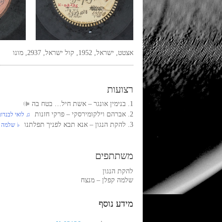
אצטט, ישראל, 1952, קול ישראל, 2937, מונו
רצועות
1. בנימין אונגר‏ – אשת חיל… בטח בה
2. אברהם וילקומירסקי‏ – פרקי חזנות
‏ ♫ לואי לבנדו
3. להקת הנגון‏ – אנא תבא לפניך תפלתנו
‏ ♭ שלמה 
משתתפים
להקת הנגון
שלמה קפלן – מנצח
מידע נוסף