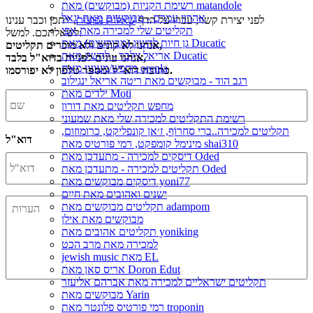
רשימת הקניות (מבוקשים) מאת matandole
אהרון עמרם - מבוקשים מאת יגאל
לפני יצירת קשר, עברו על הדף
שאלות נפוצות
, ייתכן וכבר ענינו
תקליטים שלי למכירה מאת אפי
לשאלתכם. למשל:
גן חיות להשיג (מבוקשים) מאת Ducatic
אנחנו לא קונים ולא מוכרים תקליטים,
אריאל זילבר - להשיג מאת Ducatic
אנחנו עונים לפניות בדוא"ל בלבד,
מחפש/מעונין מאת orenla
כתובת דוא"ל ומספר טלפון לא יפורסמו.
רגב הוד - מבוקשים מאת ריטה אריאל ינגילוב
ילדים מאת Moti
מחפש תקליטים מאת דורון
רשימת התקליטים למכירה שלי מאת שמעוני
תקליטים למכירה..ברי סחרוֹף, ז׳אן קונפליקט, כרומוזום,
דוא"ל
מינימל קומפקט, רמי פורטיס מאת shai310
דיסקים למכירה - מתעדכן מאת Oded
תקליטים למכירה - מתעדכן מאת Oded
דיסקים מבוקשים מאת yoni77
ישנים ואהובים מאת חיים
תקליטים מבוקשים מאת adampom
מבוקשים מאת אילן
תקליטים אהובים מאת yoniking
למכירה מאת מרב הכט
jewish music מאת EL
אריס סאן מאת Doron Edut
תקליטים ישראליים למכירה מאת אברהם אליעזר
מבוקשים מאת Yarin
רמי פורטיס פלונטר מאת troponin