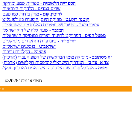
הספרייה הלאומית
- ספריית שמע ומוזיקה
שרים במדים
- הלהקות הצבאיות
להיטון.קום
- מגזין בידור, כמו פעם
קוטנר רוק.נט
- מוזיקה היום, הופעות באולפן גל"צ
סיפור כיסוי
- סיפורן של עטיפות האלבומים הישראליים
המגבר
- שעה קלה של רוק ישראלי
מפעל הפיס
- הפרויקט לתיעוד יוצרים במוסיקה הישראלית
דודיפדיה
- ביוגרפיות ותחקירים מוסיקליים
ישראבוט
- בוטלגים ישראליים
פוסיהל
- הקלטות נדירות
זה מסתובב
- מוסיקה מימי הבראשית של הפופ העברי (ארכיון)
צד א' צד ב'
- המדריך הישראלי להדפסות תקליטים (ארכיון)
מומה
- אנציקלופדיה של המוסיקה הישראלית (ארכיון חלקי)
©2026 סטריאו ומונו
e »