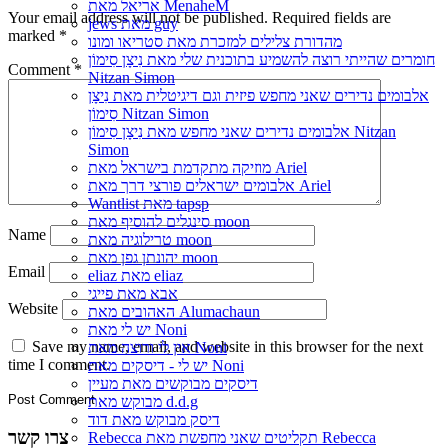
אריאל מאת MenaheM
Your email address will not be published.
Required fields are
jews מאת guy
marked
*
מהדורת צלילים למזכרת מאת סטריאו ומונו
חומרים שהייתי רוצה להשמיע בתוכנית שלי מאת נִיצָן סִימוֹן
Comment
*
Nitzan Simon
אלבומים נדירים שאני מחפש פיזית וגם דיגיטלית מאת נִיצָן
סִימוֹן Nitzan Simon
אלבומים נדירים שאני מחפש מאת נִיצָן סִימוֹן Nitzan
Simon
מוזיקה מתקדמת בישראל מאת Ariel
אלבומים ישראלים פורצי דרך מאת Ariel
Wantlist מאת tapsp
סינגלים להוסיף מאת moon
Name
טרילוגיה מאת moon
יהונתן גפן מאת moon
Email
eliaz מאת eliaz
אבא מאת פייגי
Website
האהובים מאת Alumachaun
יש לי מאת Noni
Save my name, email, and website in this browser for the next
אין לי ורוצה מאת Noni
time I comment.
יש לי - דיסקים מאת Noni
דיסקים מבוקשים מאת מעיין
מבוקש מאת d.d.g
דיסק מבוקש מאת דוד
צרו קשר
Rebecca תקליטים שאני מחפשת מאת Rebecca