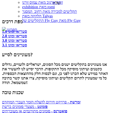
זוהר ארגוב מאת עמוס זורנו
exhibition מאת romi
תקליטים למכירה מאת רחוב_המסגר
הלהקה מאת Talyas
התקליטים של Fly Guy מאת Fly Guy
מפת דרכים
תפריט
סטריאו ומונו 1.0
סטריאו ומונו 2.0
סטריאו ומונו 3.0
סטריאו ומונו 3.1
מעוניינים לסייע?
אנו מעוניינים בתקליטים ישנים מכל הסוגים, ישראליים ולועזיים, גדולים
כקטנים ועיתוני מוסיקה מכל התקופות. הדבר יסייע לנו להעשיר את
האתר במידע שלא הכרנו לפני כן, וגם לכסות חלק מההוצאות הכספיות.
כל מי שמעוניין לתרום תקליטים ועיתוני מוסיקה, צרו אתנו קשר בתיבה
שמשמאל. תודה!
שכנות טובה
זמרשת
- פרויקט חירום להצלת הזמר העברי המוקדם
פזמונט
- מצעדי פזמונים ברשת
פואטרנס
- פזמונים מתורגמים או מעוברתים